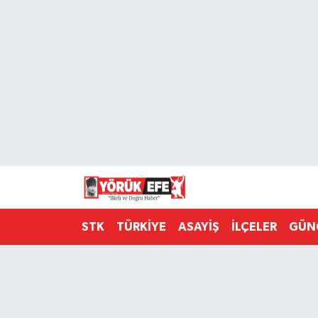
Aydın Nöbetçi Eczaneler
Aydın Hava Durumu
AYDIN Namaz Vakitleri
Aydın Trafik Yoğunluk Haritası
Süper Lig Puan Durumu ve Fikstür
STK
TÜRKİYE
ASAYİŞ
İLÇELER
GÜN
Tüm Manşetler
Son Dakika Haberleri
Haber Arşivi