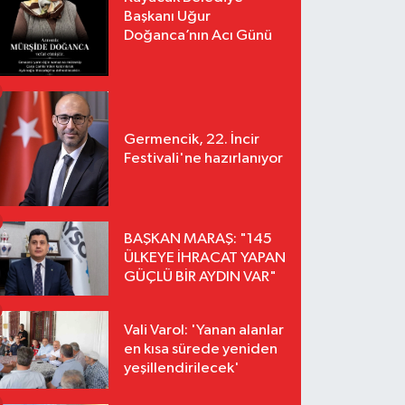
Başkanı Uğur
Doğanca’nın Acı Günü
Germencik, 22. İncir
Festivali'ne hazırlanıyor
BAŞKAN MARAŞ: "145
ÜLKEYE İHRACAT YAPAN
GÜÇLÜ BİR AYDIN VAR"
Vali Varol: 'Yanan alanlar
en kısa sürede yeniden
yeşillendirilecek'