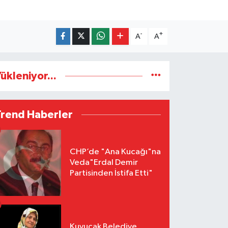
-
+
A
A
ükleniyor...
Trend Haberler
CHP’de "Ana Kucağı"na
Veda"Erdal Demir
Partisinden İstifa Etti"
Kuyucak Belediye