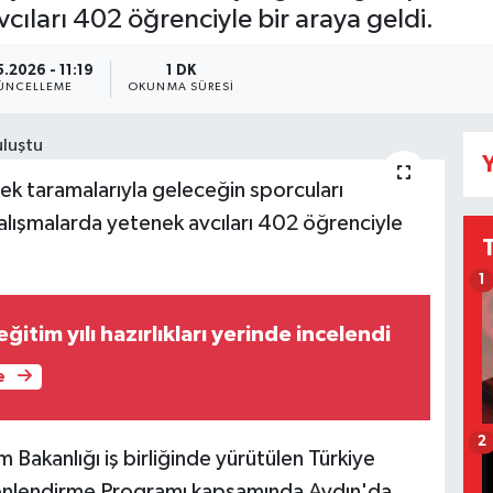
cıları 402 öğrenciyle bir araya geldi.
.2026 - 11:19
1 DK
ÜNCELLEME
OKUNMA SÜRESI
Y
nek taramalarıyla geleceğin sporcuları
çalışmalarda yetenek avcıları 402 öğrenciyle
1
ğitim yılı hazırlıkları yerinde incelendi
e
2
im Bakanlığı iş birliğinde yürütülen Türkiye
önlendirme Programı kapsamında Aydın'da