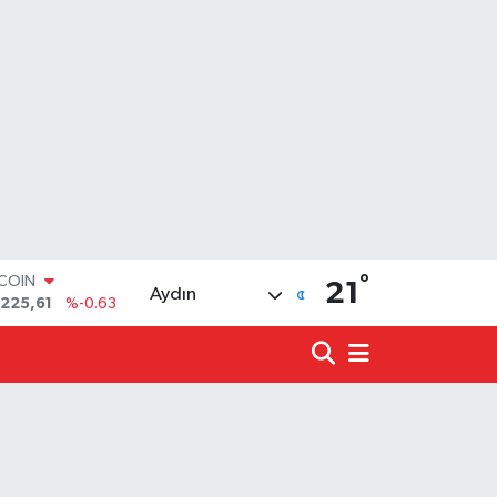
TCOIN
.225,61
%-0.63
°
LAR
21
Aydın
,7143
%0.16
RO
,0317
%-0.02
ERLİN
,2463
%0.07
ALTIN
10.40
%0.45
ST100
.799
%70