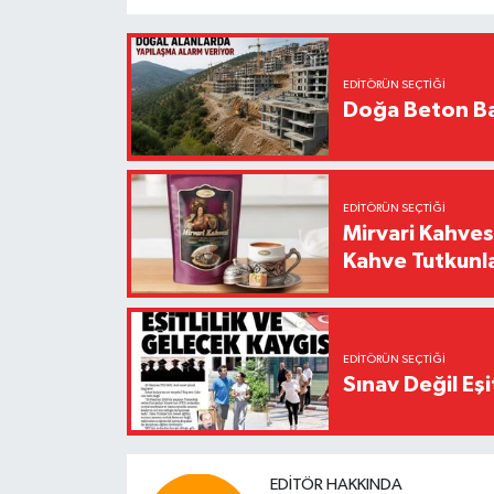
EDITÖRÜN SEÇTIĞI
Doğa Beton Ba
EDITÖRÜN SEÇTIĞI
Mirvari Kahves
Kahve Tutkunl
EDITÖRÜN SEÇTIĞI
Sınav Değil Eşi
EDITÖR HAKKINDA