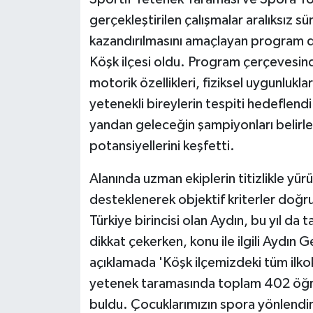
gerçekleştirilen çalışmalar aralıksız s
kazandırılmasını amaçlayan program d
Köşk ilçesi oldu. Program çerçevesinde
motorik özellikleri, fiziksel uygunlukla
yetenekli bireylerin tespiti hedeflend
yandan geleceğin şampiyonları belirle
potansiyellerini keşfetti.
Alanında uzman ekiplerin titizlikle yür
desteklenerek objektif kriterler doğru
Türkiye birincisi olan Aydın, bu yıl da 
dikkat çekerken, konu ile ilgili Aydın 
açıklamada 'Köşk ilçemizdeki tüm ilkoku
yetenek taramasında toplam 402 öğren
buldu. Çocuklarımızın spora yönlendir