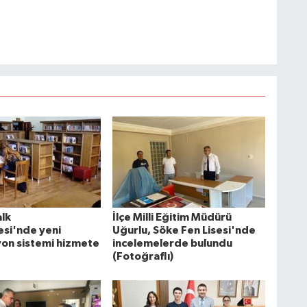
alk
İlçe Milli Eğitim Müdürü
si'nde yeni
Uğurlu, Söke Fen Lisesi'nde
on sistemi hizmete
incelemelerde bulundu
(Fotoğraflı)