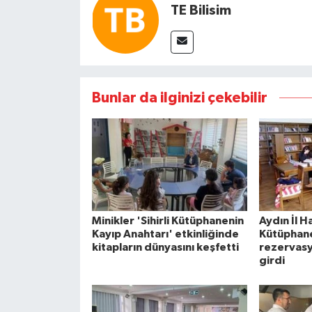
TE Bilisim
Bunlar da ilginizi çekebilir
Minikler 'Sihirli Kütüphanenin
Aydın İl H
Kayıp Anahtarı' etkinliğinde
Kütüphane
kitapların dünyasını keşfetti
rezervasy
girdi