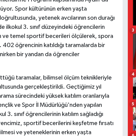
ürüyor. Spor kültürünün erken yaşta
oğrultusunda, yetenek avcılarının son durağı
 ilkokul 3. sınıf düzeyindeki öğrencilerin
3
rı ve temel sportif becerileri ölçülerek, spora
i. 402 öğrencinin katıldığı taramalarda bir
nirken bir yandan da öğrenciler
4
üttüğü taramalar, bilimsel ölçüm teknikleriyle
ltusunda gerçekleştirildi. Geçtiğimiz yıl
tarama sürecindeki yüksek katılım oranlarıyla
Gençlik ve Spor İl Müdürlüğü'nden yapılan
5
l 3. sınıf öğrencilerinin katılım sağladığı
cimiz, sportif becerilerini keşfetme fırsatı
ilmesi ve yeteneklerinin erken yaşta
6