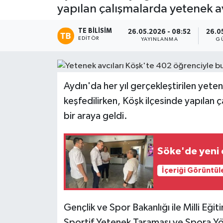
yapılan çalışmalarda yetenek av
TE BILISIM
26.05.2026 - 08:52
26.05
EDITÖR
YAYINLANMA
G
Aydın'da her yıl gerçekleştirilen yete
keşfedilirken, Köşk ilçesinde yapılan 
bir araya geldi.
Söke'de yeni e
İçeriği Görüntül
Gençlik ve Spor Bakanlığı ile Milli Eğit
Sportif Yetenek Taraması ve Spora Y