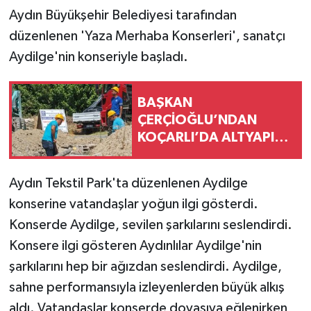
Aydın Büyükşehir Belediyesi tarafından
düzenlenen 'Yaza Merhaba Konserleri', sanatçı
Aydilge'nin konseriyle başladı.
BAŞKAN
ÇERÇİOĞLU’NDAN
KOÇARLI’DA ALTYAPI
YATIRIMI
Aydın Tekstil Park'ta düzenlenen Aydilge
konserine vatandaşlar yoğun ilgi gösterdi.
Konserde Aydilge, sevilen şarkılarını seslendirdi.
Konsere ilgi gösteren Aydınlılar Aydilge'nin
şarkılarını hep bir ağızdan seslendirdi. Aydilge,
sahne performansıyla izleyenlerden büyük alkış
aldı. Vatandaşlar konserde doyasıya eğlenirken,