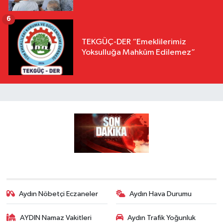
6
TEKGÜÇ-DER “Emeklilerimiz
Yoksulluğa Mahkûm Edilemez”
Aydın Nöbetçi Eczaneler
Aydın Hava Durumu
AYDIN Namaz Vakitleri
Aydın Trafik Yoğunluk