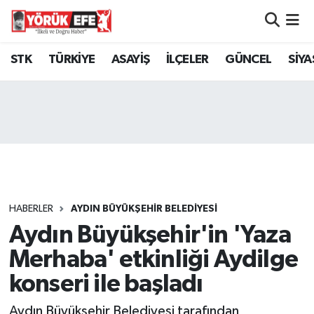
Aydın Nöbetçi Eczaneler
STK
TÜRKİYE
ASAYİŞ
İLÇELER
GÜNCEL
SİYA
Aydın Hava Durumu
AYDIN Namaz Vakitleri
Aydın Trafik Yoğunluk Haritası
Süper Lig Puan Durumu ve Fikstür
HABERLER
AYDIN BÜYÜKŞEHİR BELEDİYESİ
Aydın Büyükşehir'in 'Yaza
Tüm Manşetler
Merhaba' etkinliği Aydilge
Son Dakika Haberleri
konseri ile başladı
Haber Arşivi
Aydın Büyükşehir Belediyesi tarafından