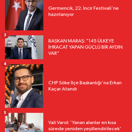
Germencik, 22. İncir Festivali'ne
hazırlanıyor
3
BAŞKAN MARAŞ: "145 ÜLKEYE
İHRACAT YAPAN GÜÇLÜ BİR AYDIN
VAR"
4
CHP Söke İlçe Başkanlığı'na Erkan
Kaçar Atandı
5
Vali Varol: 'Yanan alanlar en kısa
sürede yeniden yeşillendirilecek'