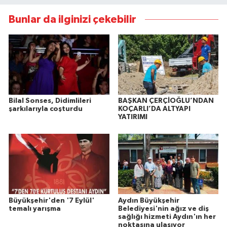
Bunlar da ilginizi çekebilir
Bilal Sonses, Didimlileri
BAŞKAN ÇERÇİOĞLU’NDAN
şarkılarıyla coşturdu
KOÇARLI’DA ALTYAPI
YATIRIMI
Büyükşehir'den '7 Eylül'
Aydın Büyükşehir
temalı yarışma
Belediyesi'nin ağız ve diş
sağlığı hizmeti Aydın'ın her
noktasına ulaşıyor