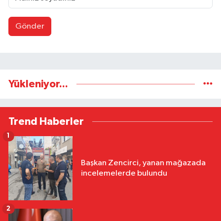
Gönder
Yükleniyor...
Trend Haberler
1
Başkan Zencirci, yanan mağazada
incelemelerde bulundu
2