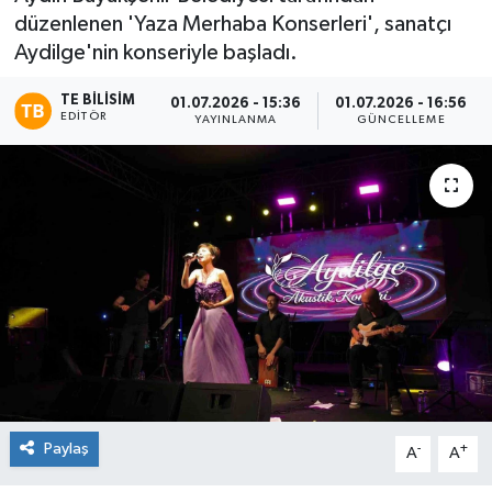
düzenlenen 'Yaza Merhaba Konserleri', sanatçı
Aydilge'nin konseriyle başladı.
TE BILISIM
01.07.2026 - 15:36
01.07.2026 - 16:56
EDITÖR
YAYINLANMA
GÜNCELLEME
Paylaş
-
+
A
A