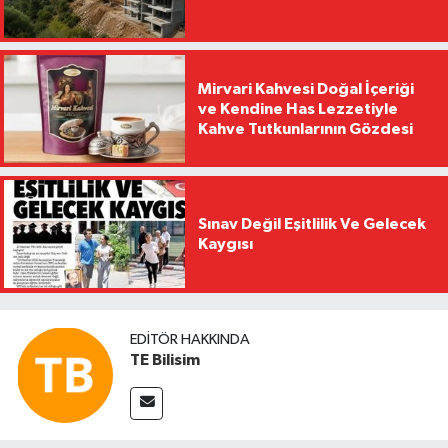
Mirvari Kahvesi Doğal İçeriği
ve Kendine Has Lezzetiyle
Kahve Tutkunlarının Gözdesi
Sınav Değil Eşitlilik Ve Gelecek
Kaygısı
EDITÖR HAKKINDA
TE Bilisim