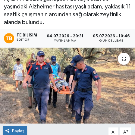
yaşındaki Alzheimer hastası yaşlı adam, yaklaşık 11
saatlik çalışmanın ardından sağ olarak zeytinlik
alanda bulundu.
TE BILISIM
04.07.2026 - 20:31
05.07.2026 - 10:46
EDITÖR
YAYINLANMA
GÜNCELLEME
Paylaş
-
+
A
A