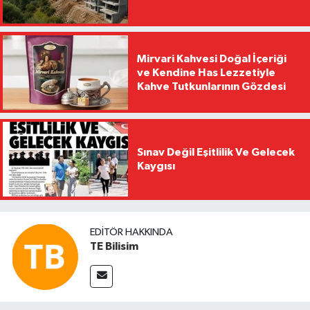
Mirvari Kahvesi Doğal İçeriği
ve Kendine Has Lezzetiyle
Kahve Tutkunlarının Gözdesi
Sınav Değil Eşitlilik Ve Gelecek
Kaygısı
EDITÖR HAKKINDA
TE Bilisim