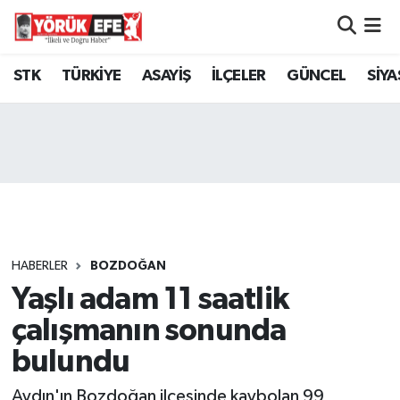
Aydın Nöbetçi Eczaneler
STK
TÜRKİYE
ASAYİŞ
İLÇELER
GÜNCEL
SİYA
Aydın Hava Durumu
AYDIN Namaz Vakitleri
Aydın Trafik Yoğunluk Haritası
Süper Lig Puan Durumu ve Fikstür
HABERLER
BOZDOĞAN
Yaşlı adam 11 saatlik
Tüm Manşetler
çalışmanın sonunda
Son Dakika Haberleri
bulundu
Haber Arşivi
Aydın'ın Bozdoğan ilçesinde kaybolan 99