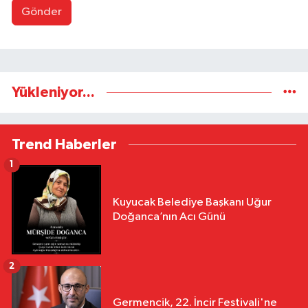
Gönder
Yükleniyor...
Trend Haberler
1
Kuyucak Belediye Başkanı Uğur
Doğanca’nın Acı Günü
2
Germencik, 22. İncir Festivali'ne