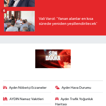
6
Vali Varol: 'Yanan alanlar en kısa
sürede yeniden yeşillendirilecek'
Aydın Nöbetçi Eczaneler
Aydın Hava Durumu
AYDIN Namaz Vakitleri
Aydın Trafik Yoğunluk
Haritası