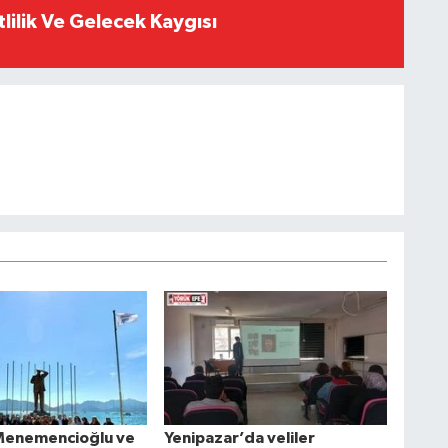
tlilik Ve Gelecek Kaygısı
Menemencioğlu ve
Yenipazar’da veliler