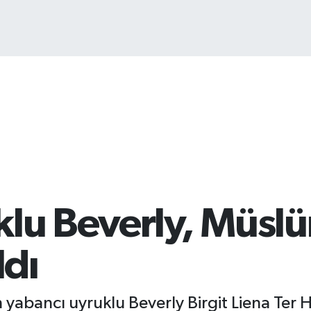
BIT
64.
klu Beverly, Müsl
ldı
 yabancı uyruklu Beverly Birgit Liena Ter