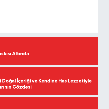
skısı Altında
i Doğal İçeriği ve Kendine Has Lezzetiyle
arının Gözdesi