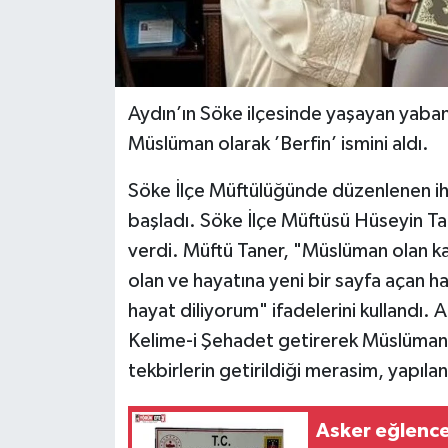
Aydın’ın Söke ilçesinde yaşayan yaban
Müslüman olarak ’Berfin’ ismini aldı.
Söke İlçe Müftülüğünde düzenlenen ihti
başladı. Söke İlçe Müftüsü Hüseyin Tane
verdi. Müftü Taner, "Müslüman olan ka
olan ve hayatına yeni bir sayfa açan h
hayat diliyorum" ifadelerini kullandı.
Kelime-i Şehadet getirerek Müslüman ol
tekbirlerin getirildiği merasim, yapılan
Asker eğlence