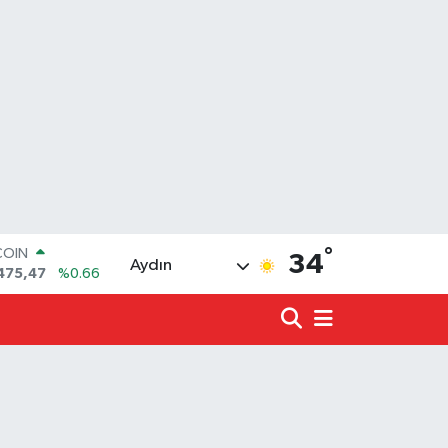
°
LAR
34
Aydın
5971
%0.05
RO
1336
%0.18
RLİN
2534
%0.22
LTIN
8.23
%0.39
T100
703
%0