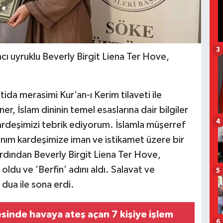
3
cı uyruklu Beverly Birgit Liena Ter Hove,
da merasimi Kur’an-ı Kerim tilaveti ile
r, İslam dininin temel esaslarına dair bilgiler
4
rdeşimizi tebrik ediyorum. İslamla müşerref
anım kardeşimize iman ve istikamet üzere bir
 Ardından Beverly Birgit Liena Ter Hove,
du ve ’Berfin’ adını aldı. Salavat ve
5
 dua ile sona erdi.
sinde havaya ateş açan 7 kişiye işlem
6