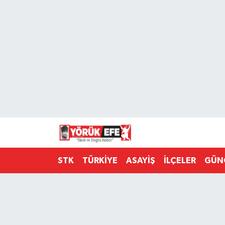
Aydın Nöbetçi Eczaneler
Aydın Hava Durumu
AYDIN Namaz Vakitleri
Aydın Trafik Yoğunluk Haritası
Süper Lig Puan Durumu ve Fikstür
STK
TÜRKİYE
ASAYİŞ
İLÇELER
GÜN
Tüm Manşetler
Son Dakika Haberleri
Haber Arşivi