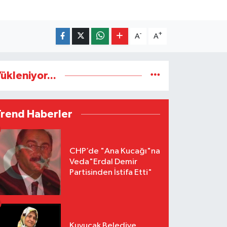
-
+
A
A
ükleniyor...
Trend Haberler
CHP’de "Ana Kucağı"na
Veda"Erdal Demir
Partisinden İstifa Etti"
Kuyucak Belediye