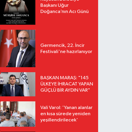
Başkanı Uğur
Doğanca’nın Acı Günü
Germencik, 22. İncir
Festivali'ne hazırlanıyor
BAŞKAN MARAŞ: "145
ÜLKEYE İHRACAT YAPAN
GÜÇLÜ BİR AYDIN VAR"
Vali Varol: 'Yanan alanlar
en kısa sürede yeniden
yeşillendirilecek'