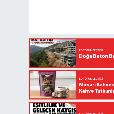
EDITÖRÜN SEÇTIĞI
Doğa Beton Ba
EDITÖRÜN SEÇTIĞI
Mirvari Kahves
Kahve Tutkunl
EDITÖRÜN SEÇTIĞI