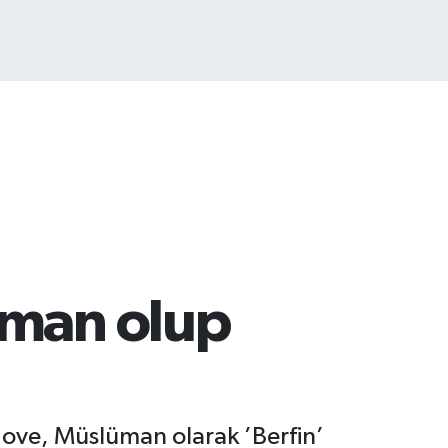
COIN
475,47
%0.66
üman olup
 Hove, Müslüman olarak ’Berfin’