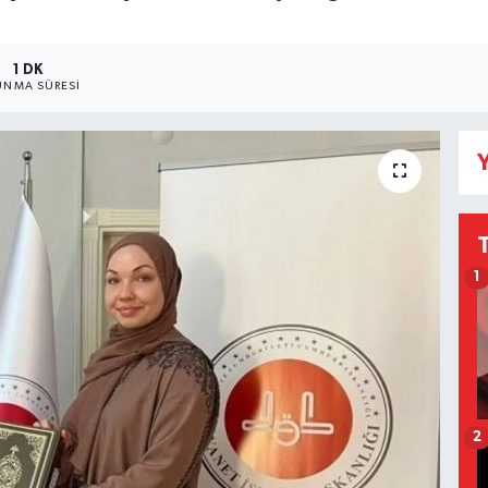
1 DK
NMA SÜRESI
Y
1
2