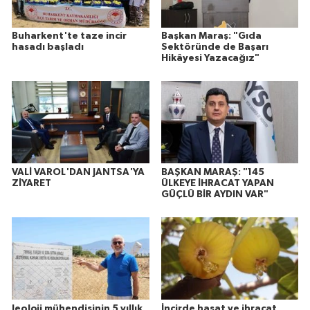
Buharkent'te taze incir
Başkan Maraş: "Gıda
hasadı başladı
Sektöründe de Başarı
Hikâyesi Yazacağız"
VALİ VAROL'DAN JANTSA'YA
BAŞKAN MARAŞ: "145
ZİYARET
ÜLKEYE İHRACAT YAPAN
GÜÇLÜ BİR AYDIN VAR"
Jeoloji mühendisinin 5 yıllık
İncirde hasat ve ihracat