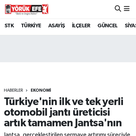
Aydın Nöbetçi Eczaneler
STK
TÜRKİYE
ASAYİŞ
İLÇELER
GÜNCEL
SİYA
Aydın Hava Durumu
AYDIN Namaz Vakitleri
Aydın Trafik Yoğunluk Haritası
Süper Lig Puan Durumu ve Fikstür
HABERLER
EKONOMİ
Türkiye'nin ilk ve tek yerli
Tüm Manşetler
otomobil jantı üreticisi
Son Dakika Haberleri
artık tamamen Jantsa'nın
Haber Arşivi
Jantsa, gerçekleştirilen sermaye artırımı süreciyle