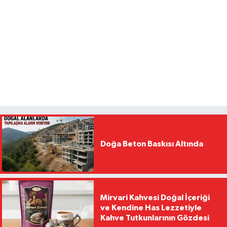
Doğa Beton Baskısı Altında
Mirvari Kahvesi Doğal İçeriği
ve Kendine Has Lezzetiyle
Kahve Tutkunlarının Gözdesi