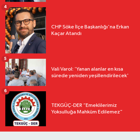
4
CHP Söke İlçe Başkanlığı'na Erkan
Kaçar Atandı
5
Vali Varol: 'Yanan alanlar en kısa
sürede yeniden yeşillendirilecek'
6
TEKGÜÇ-DER “Emeklilerimiz
Yoksulluğa Mahkûm Edilemez”