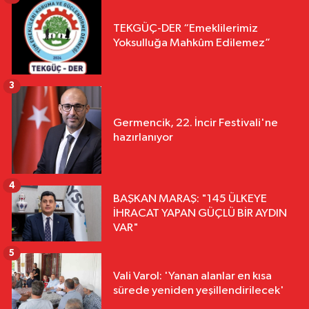
TEKGÜÇ-DER “Emeklilerimiz
Yoksulluğa Mahkûm Edilemez”
3
Germencik, 22. İncir Festivali'ne
hazırlanıyor
4
BAŞKAN MARAŞ: "145 ÜLKEYE
İHRACAT YAPAN GÜÇLÜ BİR AYDIN
VAR"
5
Vali Varol: 'Yanan alanlar en kısa
sürede yeniden yeşillendirilecek'