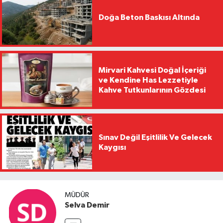
Doğa Beton Baskısı Altında
Mirvari Kahvesi Doğal İçeriği
ve Kendine Has Lezzetiyle
Kahve Tutkunlarının Gözdesi
Sınav Değil Eşitlilik Ve Gelecek
Kaygısı
MÜDÜR
Selva Demir