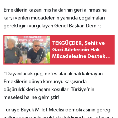
Emeklilerin kazanılmış haklarının geri alınmasına
karşı verilen mücadelenin yanında çoğalmaları
gerektiğini vurgulayan Genel Başkan Demir;
TEKGÜÇDER, Şehit ve
Gazi Ailelerinin Hak
Mücadelesine Destek
Verdi
“Dayanılacak güç, nefes alacak hali kalmayan
Emeklilerin dünya kamuoyu karşısında
düşürüldükleri yaşam koşulları Türkiye’nin
meselesi haline gelmiştir!
Türkiye Büyük Millet Meclisi demokrasinin gereği
milli iradeyi güçlü ve iktidar kıldığında, milletin yüz