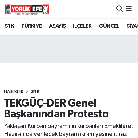
Aydın Nöbetçi Eczaneler
STK
TÜRKİYE
ASAYİŞ
İLÇELER
GÜNCEL
SİYA
Aydın Hava Durumu
AYDIN Namaz Vakitleri
Aydın Trafik Yoğunluk Haritası
Süper Lig Puan Durumu ve Fikstür
HABERLER
STK
TEKGÜÇ-DER Genel
Tüm Manşetler
Başkanından Protesto
Son Dakika Haberleri
Yaklaşan Kurban bayramının kurbanları Emeklilere,
Haber Arşivi
Haziran’da verilecek bayram ikramiyesine itiraz