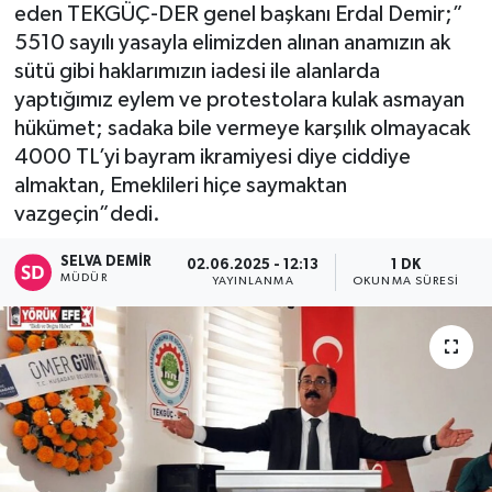
eden TEKGÜÇ-DER genel başkanı Erdal Demir;”
5510 sayılı yasayla elimizden alınan anamızın ak
sütü gibi haklarımızın iadesi ile alanlarda
yaptığımız eylem ve protestolara kulak asmayan
hükümet; sadaka bile vermeye karşılık olmayacak
4000 TL’yi bayram ikramiyesi diye ciddiye
almaktan, Emeklileri hiçe saymaktan
vazgeçin”dedi.
SELVA DEMIR
02.06.2025 - 12:13
1 DK
MÜDÜR
YAYINLANMA
OKUNMA SÜRESI