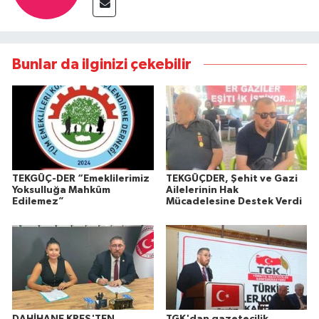
Bunlar da ilginizi çekebilir
TEKGÜÇ-DER “Emeklilerimiz
TEKGÜÇDER, Şehit ve Gazi
Yoksulluğa Mahkûm
Ailelerinin Hak
Edilemez”
Mücadelesine Destek Verdi
DAHİHANE KREŞ'TEN
TGK'dan gazetecilik