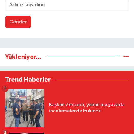
Gönder
Yükleniyor...
Trend Haberler
1
Başkan Zencirci, yanan mağazada
incelemelerde bulundu
2