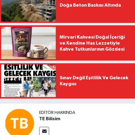
Doğa Beton Baskısı Altında
Mirvari Kahvesi Doğal İçeriği
ve Kendine Has Lezzetiyle
Kahve Tutkunlarının Gözdesi
Sınav Değil Eşitlilik Ve Gelecek
Kaygısı
EDITÖR HAKKINDA
TE Bilisim