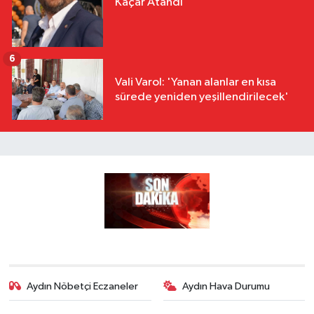
Kaçar Atandı
6
Vali Varol: 'Yanan alanlar en kısa
sürede yeniden yeşillendirilecek'
Aydın Nöbetçi Eczaneler
Aydın Hava Durumu