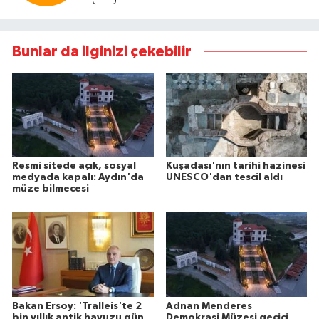
Bunlar da ilginizi çekebilir
Resmi sitede açık, sosyal
Kuşadası'nın tarihi hazinesi
medyada kapalı: Aydın'da
UNESCO'dan tescil aldı
müze bilmecesi
Bakan Ersoy: 'Tralleis'te 2
Adnan Menderes
bin yıllık antik havuzu gün
Demokrasi Müzesi geçici