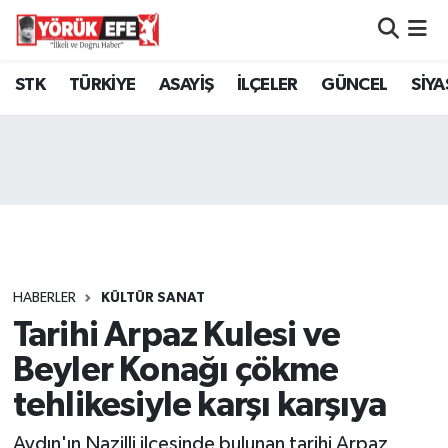
Aydın Nöbetçi Eczaneler
STK
TÜRKİYE
ASAYİŞ
İLÇELER
GÜNCEL
SİYA
Aydın Hava Durumu
AYDIN Namaz Vakitleri
Aydın Trafik Yoğunluk Haritası
Süper Lig Puan Durumu ve Fikstür
HABERLER
KÜLTÜR SANAT
Tarihi Arpaz Kulesi ve
Tüm Manşetler
Beyler Konağı çökme
Son Dakika Haberleri
tehlikesiyle karşı karşıya
Haber Arşivi
Aydın'ın Nazilli ilçesinde bulunan tarihi Arpaz