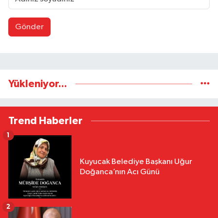
Gönder
Yükleniyor...
Trend Haberler
1
Kuyucak Belediye Başkanı Uğur
Doğanca’nın Acı Günü
2