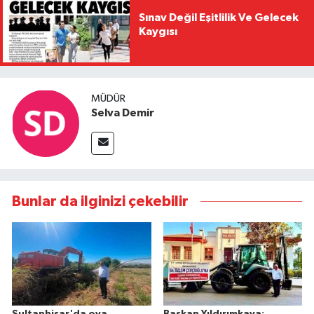
Sınav Değil Eşitlilik Ve Gelecek
Kaygısı
MÜDÜR
Selva Demir
Bunlar da ilginizi çekebilir
Sultanhisar'da ova
Başkan Yıldırımkaya: