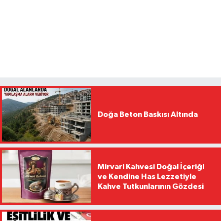
Doğa Beton Baskısı Altında
Mirvari Kahvesi Doğal İçeriği
ve Kendine Has Lezzetiyle
Kahve Tutkunlarının Gözdesi