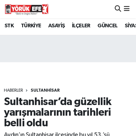
Aydın Nöbetçi Eczaneler
STK
TÜRKİYE
ASAYİŞ
İLÇELER
GÜNCEL
SİYA
Aydın Hava Durumu
AYDIN Namaz Vakitleri
Aydın Trafik Yoğunluk Haritası
Süper Lig Puan Durumu ve Fikstür
HABERLER
SULTANHİSAR
Sultanhisar’da güzellik
Tüm Manşetler
yarışmalarının tarihleri
Son Dakika Haberleri
belli oldu
Haber Arşivi
Aydın’ın Sultanhisar ilçesinde bu yıl 53.’sü