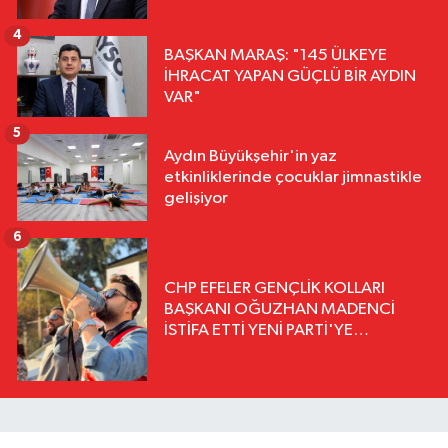
4
BAŞKAN MARAŞ: "145 ÜLKEYE
İHRACAT YAPAN GÜÇLÜ BİR AYDIN
VAR"
5
Aydın Büyükşehir'in yaz
etkinliklerinde çocuklar jimnastikle
gelişiyor
6
CHP EFELER GENÇLİK KOLLARI
BAŞKANI OĞUZHAN MADENCİ
İSTİFA ETTİ YENİ PARTİ'YE
KATILDIĞINI AÇIKLADI