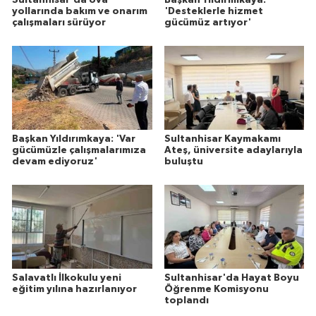
yollarında bakım ve onarım
'Desteklerle hizmet
çalışmaları sürüyor
gücümüz artıyor'
Başkan Yıldırımkaya: 'Var
Sultanhisar Kaymakamı
gücümüzle çalışmalarımıza
Ateş, üniversite adaylarıyla
devam ediyoruz'
buluştu
Salavatlı İlkokulu yeni
Sultanhisar'da Hayat Boyu
eğitim yılına hazırlanıyor
Öğrenme Komisyonu
toplandı