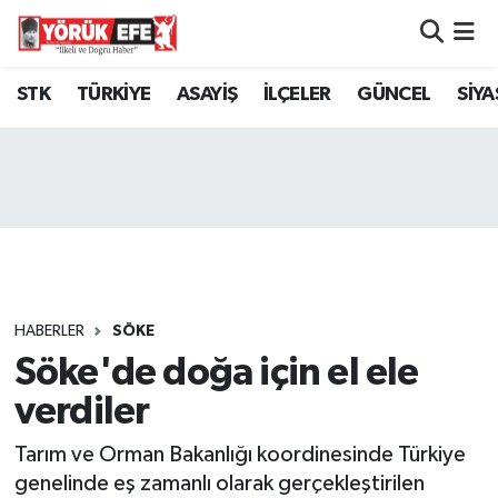
Aydın Nöbetçi Eczaneler
STK
TÜRKİYE
ASAYİŞ
İLÇELER
GÜNCEL
SİYA
Aydın Hava Durumu
AYDIN Namaz Vakitleri
Aydın Trafik Yoğunluk Haritası
Süper Lig Puan Durumu ve Fikstür
HABERLER
SÖKE
Söke'de doğa için el ele
Tüm Manşetler
verdiler
Son Dakika Haberleri
Tarım ve Orman Bakanlığı koordinesinde Türkiye
Haber Arşivi
genelinde eş zamanlı olarak gerçekleştirilen