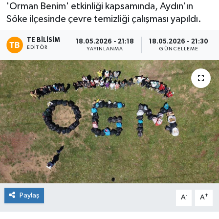
'Orman Benim' etkinliği kapsamında, Aydın'ın
Söke ilçesinde çevre temizliği çalışması yapıldı.
TE BILISIM
18.05.2026 - 21:18
18.05.2026 - 21:30
EDITÖR
YAYINLANMA
GÜNCELLEME
Paylaş
-
+
A
A