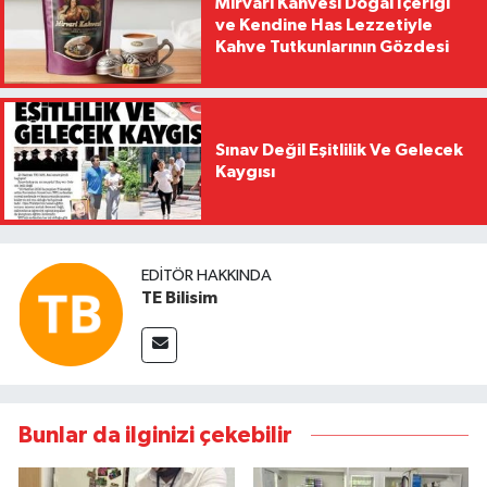
Mirvari Kahvesi Doğal İçeriği
ve Kendine Has Lezzetiyle
Kahve Tutkunlarının Gözdesi
Sınav Değil Eşitlilik Ve Gelecek
Kaygısı
EDITÖR HAKKINDA
TE Bilisim
Bunlar da ilginizi çekebilir