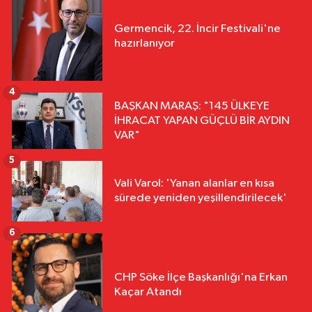
Germencik, 22. İncir Festivali'ne
hazırlanıyor
4
BAŞKAN MARAŞ: "145 ÜLKEYE
İHRACAT YAPAN GÜÇLÜ BİR AYDIN
VAR"
5
Vali Varol: 'Yanan alanlar en kısa
sürede yeniden yeşillendirilecek'
6
CHP Söke İlçe Başkanlığı'na Erkan
Kaçar Atandı