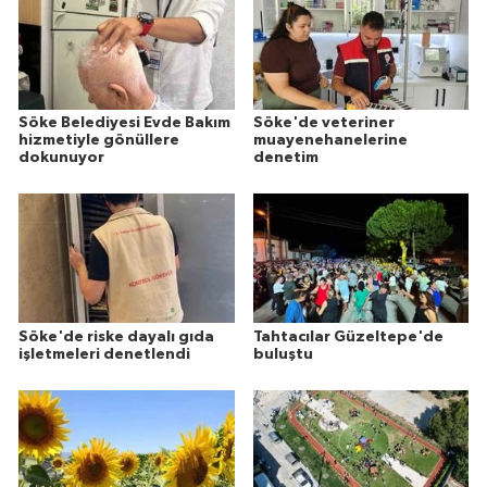
Söke Belediyesi Evde Bakım
Söke'de veteriner
hizmetiyle gönüllere
muayenehanelerine
dokunuyor
denetim
Söke'de riske dayalı gıda
Tahtacılar Güzeltepe'de
işletmeleri denetlendi
buluştu