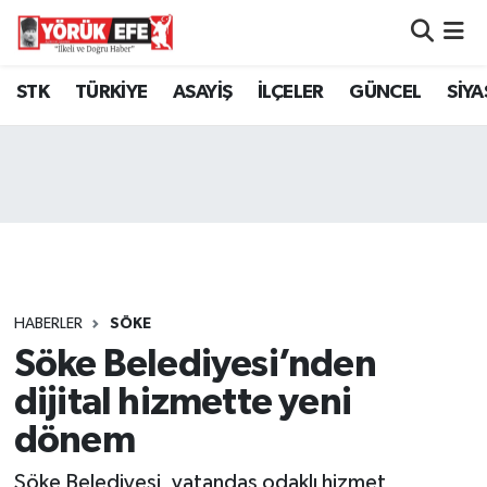
Aydın Nöbetçi Eczaneler
STK
TÜRKİYE
ASAYİŞ
İLÇELER
GÜNCEL
SİYA
Aydın Hava Durumu
AYDIN Namaz Vakitleri
Aydın Trafik Yoğunluk Haritası
Süper Lig Puan Durumu ve Fikstür
HABERLER
SÖKE
Söke Belediyesi’nden
Tüm Manşetler
dijital hizmette yeni
Son Dakika Haberleri
dönem
Haber Arşivi
Söke Belediyesi, vatandaş odaklı hizmet