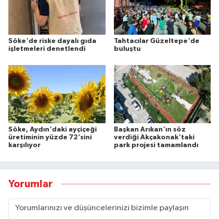
Söke'de riske dayalı gıda
Tahtacılar Güzeltepe'de
işletmeleri denetlendi
buluştu
Söke, Aydın'daki ayçiçeği
Başkan Arıkan'ın söz
üretiminin yüzde 72'sini
verdiği Akçakonak'taki
karşılıyor
park projesi tamamlandı
Yorumlar