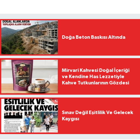
Doğa Beton Baskısı Altında
Mirvari Kahvesi Doğal İçeriği
ve Kendine Has Lezzetiyle
Kahve Tutkunlarının Gözdesi
Sınav Değil Eşitlilik Ve Gelecek
Kaygısı