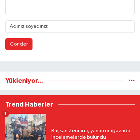
Gönder
Yükleniyor...
Trend Haberler
1
Başkan Zencirci, yanan mağazada
incelemelerde bulundu