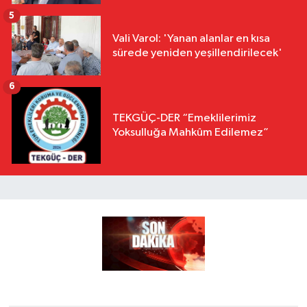
5
Vali Varol: 'Yanan alanlar en kısa
sürede yeniden yeşillendirilecek'
6
TEKGÜÇ-DER “Emeklilerimiz
Yoksulluğa Mahkûm Edilemez”