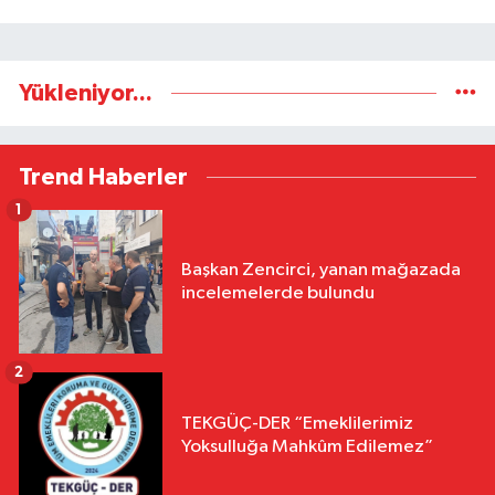
Yükleniyor...
Trend Haberler
1
Başkan Zencirci, yanan mağazada
incelemelerde bulundu
2
TEKGÜÇ-DER “Emeklilerimiz
Yoksulluğa Mahkûm Edilemez”