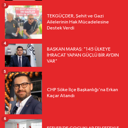
3
TEKGÜÇDER, Şehit ve Gazi
Ailelerinin Hak Mücadelesine
Destek Verdi
4
BAŞKAN MARAŞ: "145 ÜLKEYE
İHRACAT YAPAN GÜÇLÜ BİR AYDIN
VAR"
5
CHP Söke İlçe Başkanlığı'na Erkan
Kaçar Atandı
6