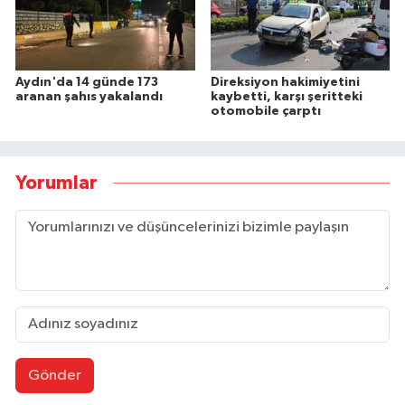
Aydın'da 14 günde 173
Direksiyon hakimiyetini
aranan şahıs yakalandı
kaybetti, karşı şeritteki
otomobile çarptı
Yorumlar
Gönder