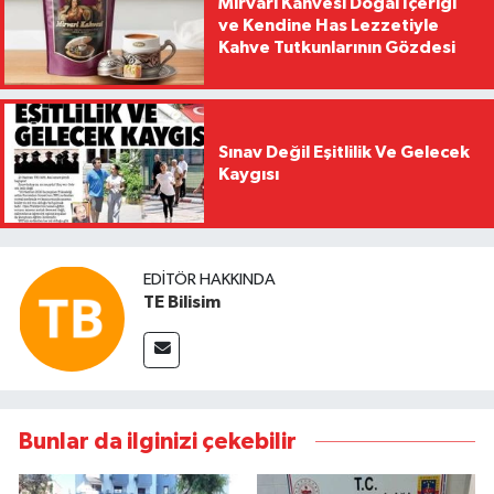
Mirvari Kahvesi Doğal İçeriği
ve Kendine Has Lezzetiyle
Kahve Tutkunlarının Gözdesi
Sınav Değil Eşitlilik Ve Gelecek
Kaygısı
EDITÖR HAKKINDA
TE Bilisim
Bunlar da ilginizi çekebilir