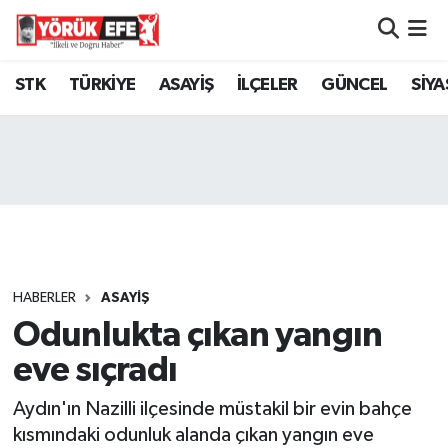
Aydın Nöbetçi Eczaneler
STK
TÜRKİYE
ASAYİŞ
İLÇELER
GÜNCEL
SİYA
Aydın Hava Durumu
AYDIN Namaz Vakitleri
Aydın Trafik Yoğunluk Haritası
Süper Lig Puan Durumu ve Fikstür
HABERLER
ASAYİŞ
Odunlukta çıkan yangın
Tüm Manşetler
eve sıçradı
Son Dakika Haberleri
Aydın'ın Nazilli ilçesinde müstakil bir evin bahçe
Haber Arşivi
kısmındaki odunluk alanda çıkan yangın eve