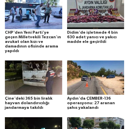
CHP'den Yeni Parti'ye
Didim'de işletmede 4 bin
geçen Milletvekili Tezcan'ın
630 adet yanıcı ve yakıcı
avukat olan kızı ve
madde ele geçirildi
damadının ofisinde arama
yapıldı
Çine'deki 365 bin liralık
Aydın'da ÇEMBER-136
hayvan dolandırıcılığı
operasyonu: 27 aranan
jandarmaya takıldı
şahıs yakalandı