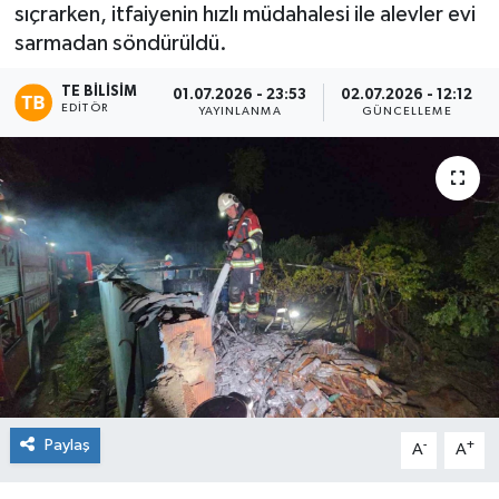
sıçrarken, itfaiyenin hızlı müdahalesi ile alevler evi
sarmadan söndürüldü.
TE BILISIM
01.07.2026 - 23:53
02.07.2026 - 12:12
EDITÖR
YAYINLANMA
GÜNCELLEME
Paylaş
-
+
A
A