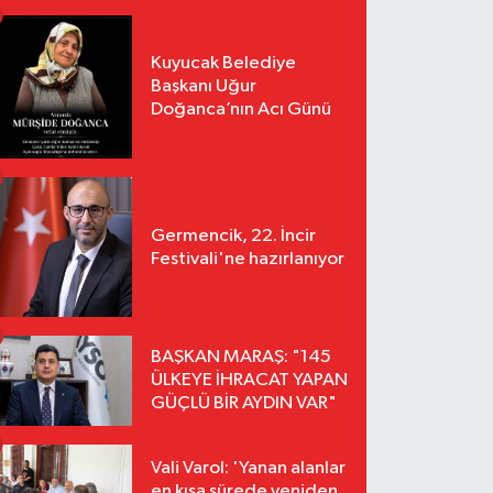
Kuyucak Belediye
Başkanı Uğur
Doğanca’nın Acı Günü
Germencik, 22. İncir
Festivali'ne hazırlanıyor
BAŞKAN MARAŞ: "145
ÜLKEYE İHRACAT YAPAN
GÜÇLÜ BİR AYDIN VAR"
Vali Varol: 'Yanan alanlar
en kısa sürede yeniden