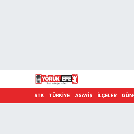
Aydın Nöbetçi Eczaneler
Aydın Hava Durumu
AYDIN Namaz Vakitleri
Aydın Trafik Yoğunluk Haritası
Süper Lig Puan Durumu ve Fikstür
STK
TÜRKİYE
ASAYİŞ
İLÇELER
GÜN
Tüm Manşetler
Son Dakika Haberleri
Haber Arşivi