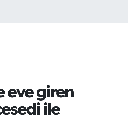
TCOIN
.225,61
%-0.63
e eve giren
esedi ile