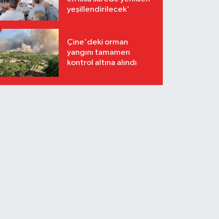
yeşillendirilecek'
Çine'deki orman
yangını tamamen
kontrol altına alındı