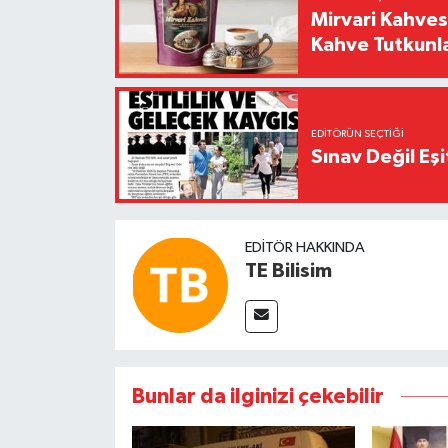
Mirvari Kahves
Kahve Tutkunl
EDITÖRÜN SEÇTIĞI
Sınav Değil Eşi
EDITÖR HAKKINDA
TE Bilisim
Bunlar da ilginizi çekebilir