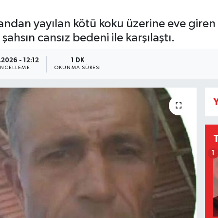
ndan yayılan kötü koku üzerine eve giren ek
ahsın cansız bedeni ile karşılaştı.
.2026 - 12:12
1 DK
NCELLEME
OKUNMA SÜRESI
Y
1