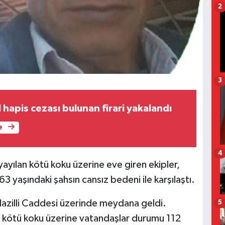
2
3
 hapis cezası bulunan firari yakalandı
e
4
ayılan kötü koku üzerine eve giren ekipler,
63 yaşındaki şahsın cansız bedeni ile karşılaştı.
 Nazilli Caddesi üzerinde meydana geldi.
5
n kötü koku üzerine vatandaşlar durumu 112