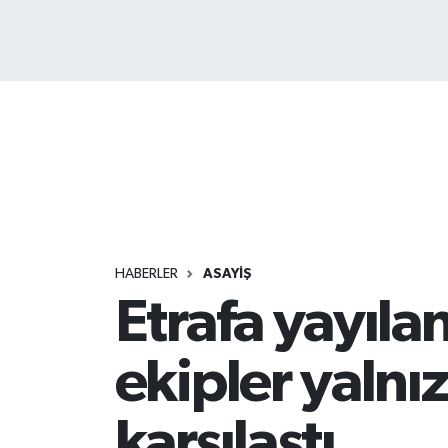
HABERLER
ASAYİŞ
Etrafa yayıla
ekipler yalnı
karşılaştı