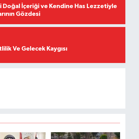
i Doğal İçeriği ve Kendine Has Lezzetiyle
arının Gözdesi
tlilik Ve Gelecek Kaygısı