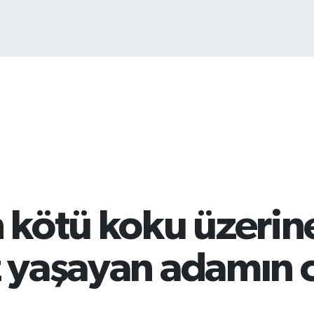
BI
64
n kötü koku üzerin
z yaşayan adamın c