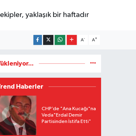
ipler, yaklaşık bir haftadır
-
+
A
A
ükleniyor...
Trend Haberler
CHP’de "Ana Kucağı"na
Veda"Erdal Demir
Partisinden İstifa Etti"