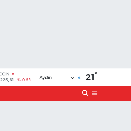
°
LAR
21
Aydın
,7143
%0.16
RO
,0317
%-0.02
ERLİN
,2463
%0.07
ALTIN
10.40
%0.45
ST100
.799
%70