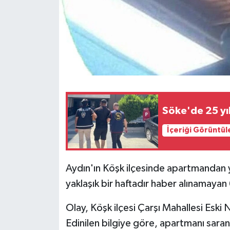
Söke'de 25 yıl
İçeriği Görüntül
Aydın'ın Köşk ilçesinde apartmandan y
yaklaşık bir haftadır haber alınamayan 
Olay, Köşk ilçesi Çarşı Mahallesi Eski
Edinilen bilgiye göre, apartmanı sara