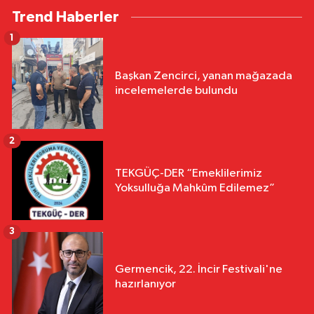
Trend Haberler
1
Başkan Zencirci, yanan mağazada
incelemelerde bulundu
2
TEKGÜÇ-DER “Emeklilerimiz
Yoksulluğa Mahkûm Edilemez”
3
Germencik, 22. İncir Festivali'ne
hazırlanıyor