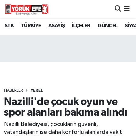
Aydın Nöbetçi Eczaneler
STK
TÜRKİYE
ASAYİŞ
İLÇELER
GÜNCEL
SİYA
Aydın Hava Durumu
AYDIN Namaz Vakitleri
Aydın Trafik Yoğunluk Haritası
Süper Lig Puan Durumu ve Fikstür
HABERLER
YEREL
Nazilli'de çocuk oyun ve
Tüm Manşetler
spor alanları bakıma alındı
Son Dakika Haberleri
Nazilli Belediyesi, çocukların güvenli,
Haber Arşivi
vatandaşların ise daha konforlu alanlarda vakit