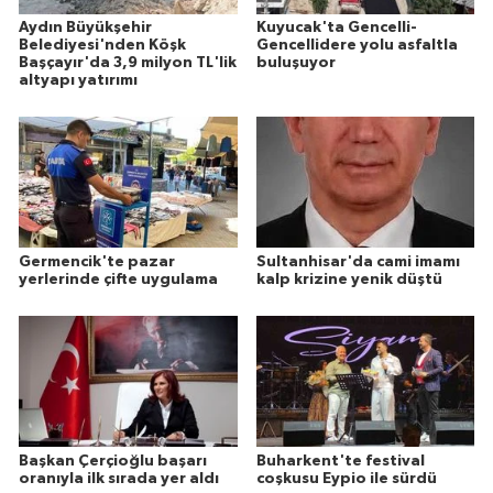
Aydın Büyükşehir
Kuyucak'ta Gencelli-
Belediyesi'nden Köşk
Gencellidere yolu asfaltla
Başçayır'da 3,9 milyon TL'lik
buluşuyor
altyapı yatırımı
Germencik'te pazar
Sultanhisar'da cami imamı
yerlerinde çifte uygulama
kalp krizine yenik düştü
Başkan Çerçioğlu başarı
Buharkent'te festival
oranıyla ilk sırada yer aldı
coşkusu Eypio ile sürdü