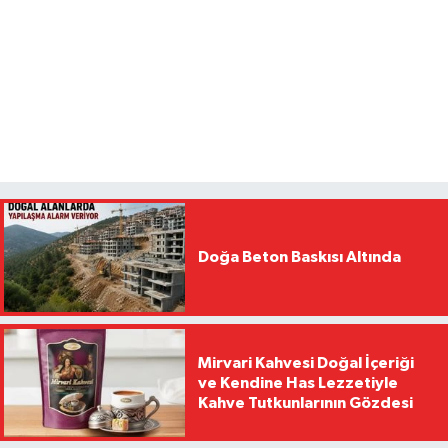
Doğa Beton Baskısı Altında
Mirvari Kahvesi Doğal İçeriği
ve Kendine Has Lezzetiyle
Kahve Tutkunlarının Gözdesi