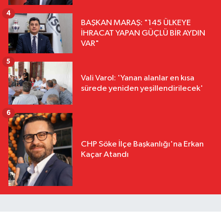
4
BAŞKAN MARAŞ: "145 ÜLKEYE
İHRACAT YAPAN GÜÇLÜ BİR AYDIN
VAR"
5
Vali Varol: 'Yanan alanlar en kısa
sürede yeniden yeşillendirilecek'
6
CHP Söke İlçe Başkanlığı'na Erkan
Kaçar Atandı