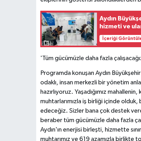
Aydın Büyükşeh
hizmeti ve ul
İçeriği Görüntül
'Tüm gücümüzle daha fazla çalışacağı
Programda konuşan Aydın Büyükşehir 
odaklı, insan merkezli bir yönetim anl
hazırlıyoruz. Yaşadığımız mahallenin, k
muhtarlarımızla iş birliği içinde olduk
edeceğiz. Sizler bana çok destek verd
beraber tüm gücümüzle daha fazla çalış
Aydın'ın enerjisi birleşti, hizmette s
muhtarımız ve 619 azamızla birlikte 