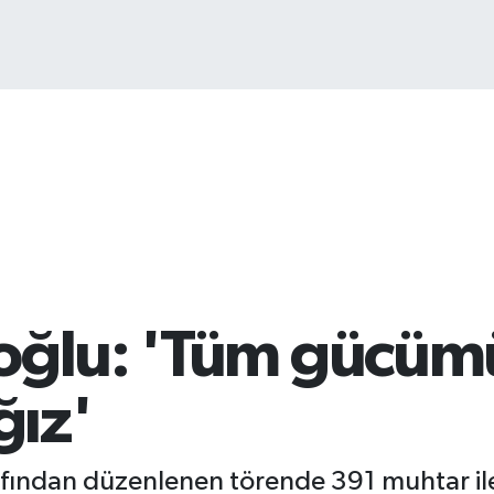
oğlu: 'Tüm gücüm
ğız'
arafından düzenlenen törende 391 muhtar i