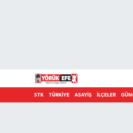
Aydın Nöbetçi Eczaneler
Aydın Hava Durumu
AYDIN Namaz Vakitleri
Aydın Trafik Yoğunluk Haritası
Süper Lig Puan Durumu ve Fikstür
STK
TÜRKİYE
ASAYİŞ
İLÇELER
GÜN
Tüm Manşetler
Son Dakika Haberleri
Haber Arşivi