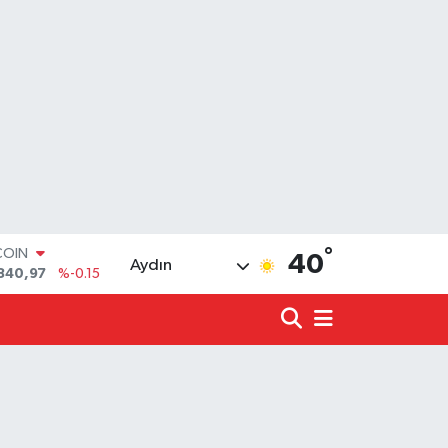
COIN
840,97
%-0.15
°
LAR
40
Aydın
7436
%0.18
RO
2510
%0.32
RLİN
4811
%0.38
LTIN
0.55
%0
T100
779
%-14