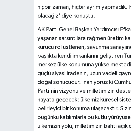
hiçbir zaman, hiçbir ayrım yapmadık. 
olacağız' diye konuştu.
AK Parti Genel Başkan Yardımcısı Efk
yaşanan sarsıntılara rağmen üretim ka
kurucu rol üstlenen, savunma sanayiind
başlıkta kendi imkanlarını geliştiren Tü
merkez ülke konumuna yükselmektedir. 
güçlü siyasi iradenin, uzun vadeli gayr
doğal sonucudur. İnanıyoruz ki Cumhur
Parti'nin vizyonu ve milletimizin desteğ
hayata geçecek; ülkemiz küresel siste
belirleyici bir konuma ulaşacaktır. Siz
bugünkü katılımlarla bu kutlu yürüyüşe
ülkemizin yolu, milletimizin bahtı açık 