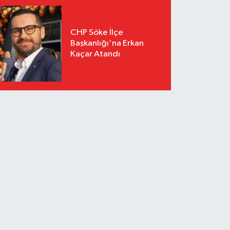
CHP Söke İlçe
Başkanlığı'na Erkan
Kaçar Atandı