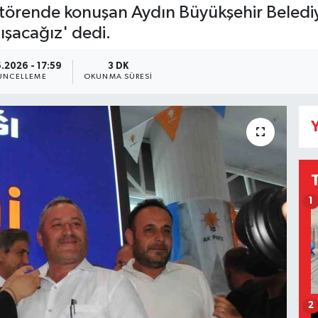
en, törende konuşan Aydın Büyükşehir Bele
ışacağız' dedi.
.2026 - 17:59
3 DK
ÜNCELLEME
OKUNMA SÜRESI
Y
1
2