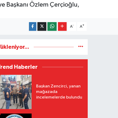
diye Başkanı Özlem Çerçioğlu,
-
+
A
A
ükleniyor...
Trend Haberler
Başkan Zencirci, yanan
mağazada
incelemelerde bulundu