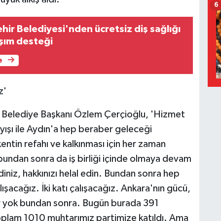
6
ir Belediyesi'nden ücretsiz diş sağlığı
aşım desteği
e
z'
Belediye Başkanı Özlem Çerçioğlu, 'Hizmet
ayışı ile Aydın'a hep beraber geleceği
entin refahı ve kalkınması için her zaman
, bundan sonra da iş birliği içinde olmaya devam
iniz, hakkınızı helal edin. Bundan sonra hep
acağız. İki katı çalışacağız. Ankara'nın gücü,
ınır yok bundan sonra. Bugün burada 391
toplam 1010 muhtarımız partimize katıldı. Ama