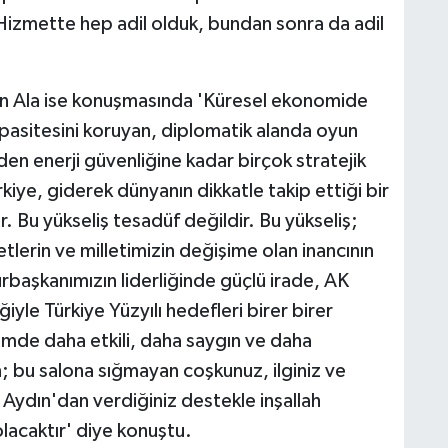
Hizmette hep adil olduk, bundan sonra da adil
an Ala ise konuşmasında 'Küresel ekonomide
pasitesini koruyan, diplomatik alanda oyun
en enerji güvenliğine kadar birçok stratejik
rkiye, giderek dünyanın dikkatle takip ettiği bir
Bu yükseliş tesadüf değildir. Bu yükseliş;
etlerin ve milletimizin değişime olan inancının
başkanımızın liderliğinde güçlü irade, AK
iyle Türkiye Yüzyılı hedefleri birer birer
mde daha etkili, daha saygın ve daha
in; bu salona sığmayan coşkunuz, ilginiz ve
 Aydın'dan verdiğiniz destekle inşallah
olacaktır' diye konuştu.