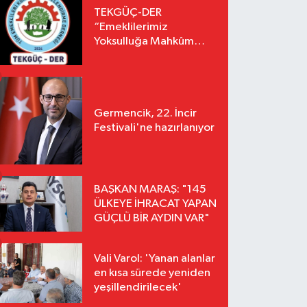
TEKGÜÇ-DER
“Emeklilerimiz
Yoksulluğa Mahkûm
Edilemez”
Germencik, 22. İncir
Festivali'ne hazırlanıyor
BAŞKAN MARAŞ: "145
ÜLKEYE İHRACAT YAPAN
GÜÇLÜ BİR AYDIN VAR"
Vali Varol: 'Yanan alanlar
en kısa sürede yeniden
yeşillendirilecek'