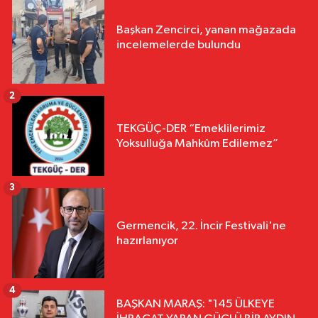
Başkan Zencirci, yanan mağazada
incelemelerde bulundu
2
TEKGÜÇ-DER “Emeklilerimiz
Yoksulluğa Mahkûm Edilemez”
3
Germencik, 22. İncir Festivali'ne
hazırlanıyor
4
BAŞKAN MARAŞ: "145 ÜLKEYE