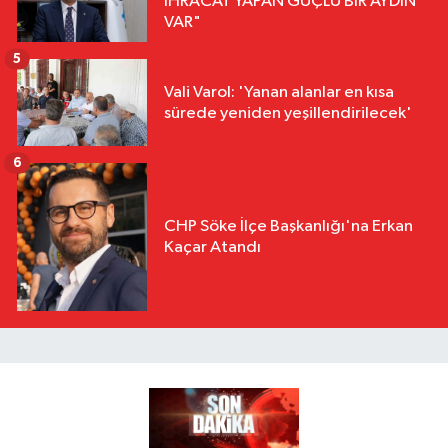
İHRACAT YAPAN GÜÇLÜ BİR AYDIN
VAR"
5
Vali Varol: 'Yanan alanlar en kısa
sürede yeniden yeşillendirilecek'
6
CHP Söke İlçe Başkanlığı'na Erkan
Kaçar Atandı