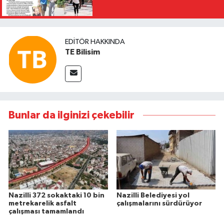
EDITÖR HAKKINDA
TE Bilisim
Bunlar da ilginizi çekebilir
Nazilli 372 sokaktaki 10 bin
Nazilli Belediyesi yol
metrekarelik asfalt
çalışmalarını sürdürüyor
çalışması tamamlandı