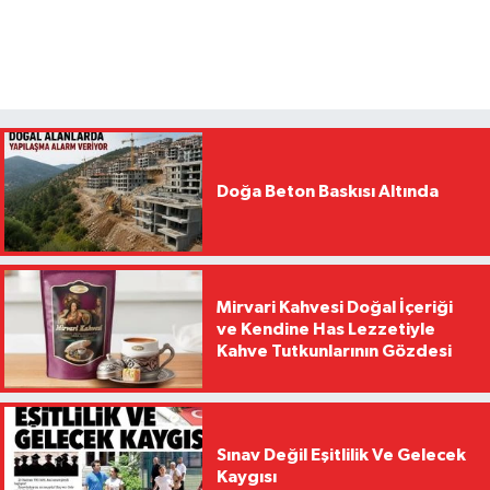
Doğa Beton Baskısı Altında
Mirvari Kahvesi Doğal İçeriği
ve Kendine Has Lezzetiyle
Kahve Tutkunlarının Gözdesi
Sınav Değil Eşitlilik Ve Gelecek
Kaygısı