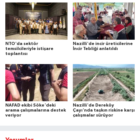
NTO'da sektör
Nazilli'de incir üreticilerine
temsilcileriyle istişare
İncir Tebliği anlatıldı
toplantısı
NAFAD ekibi Söke'deki
Nazilli'de Dereköy
arama çalışmalarına destek
Çayı'nda taşkın riskine karşı
veriyor
çalışmalar sürüyor