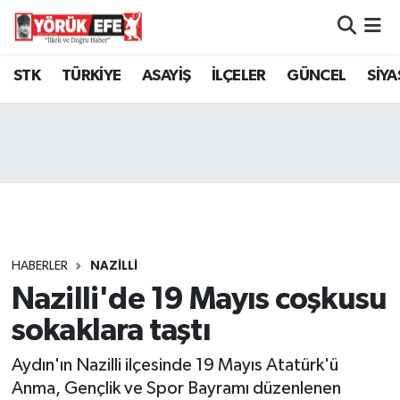
Aydın Nöbetçi Eczaneler
STK
TÜRKİYE
ASAYİŞ
İLÇELER
GÜNCEL
SİYA
Aydın Hava Durumu
AYDIN Namaz Vakitleri
Aydın Trafik Yoğunluk Haritası
Süper Lig Puan Durumu ve Fikstür
HABERLER
NAZİLLİ
Nazilli'de 19 Mayıs coşkusu
Tüm Manşetler
sokaklara taştı
Son Dakika Haberleri
Aydın'ın Nazilli ilçesinde 19 Mayıs Atatürk'ü
Haber Arşivi
Anma, Gençlik ve Spor Bayramı düzenlenen