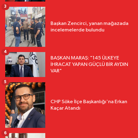
3
Başkan Zencirci, yanan mağazada
incelemelerde bulundu
4
BAŞKAN MARAŞ: "145 ÜLKEYE
İHRACAT YAPAN GÜÇLÜ BİR AYDIN
VAR"
5
CHP Söke İlçe Başkanlığı'na Erkan
Kaçar Atandı
6