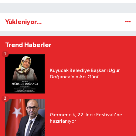
Yükleniyor...
Trend Haberler
1
Kuyucak Belediye Başkanı Uğur
Doğanca’nın Acı Günü
2
Germencik, 22. İncir Festivali'ne
hazırlanıyor