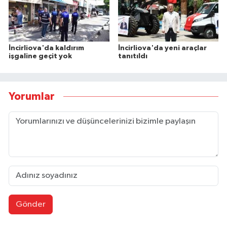
İncirliova'da kaldırım
İncirliova'da yeni araçlar
işgaline geçit yok
tanıtıldı
Yorumlar
Gönder