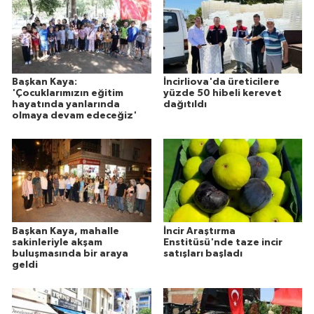
Başkan Kaya:
İncirliova'da üreticilere
'Çocuklarımızın eğitim
yüzde 50 hibeli kerevet
hayatında yanlarında
dağıtıldı
olmaya devam edeceğiz'
Başkan Kaya, mahalle
İncir Araştırma
sakinleriyle akşam
Enstitüsü'nde taze incir
buluşmasında bir araya
satışları başladı
geldi