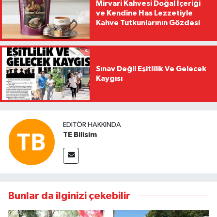
Mirvari Kahvesi Doğal İçeriği
ve Kendine Has Lezzetiyle
Kahve Tutkunlarının Gözdesi
Sınav Değil Eşitlilik Ve Gelecek
Kaygısı
EDITÖR HAKKINDA
TE Bilisim
Bunlar da ilginizi çekebilir