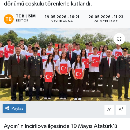
dönümü coşkulu törenlerle kutlandı.
TE BILISIM
19.05.2026 - 16:21
20.05.2026 - 11:23
EDITÖR
YAYINLANMA
GÜNCELLEME
Paylaş
-
+
A
A
Aydın'ın İncirliova ilçesinde 19 Mayıs Atatürk'ü