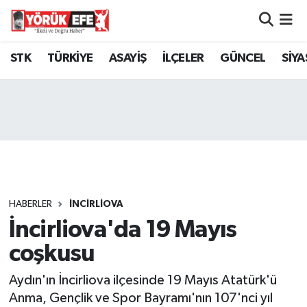
Aydın Nöbetçi Eczaneler
STK
TÜRKİYE
ASAYİŞ
İLÇELER
GÜNCEL
SİYA
Aydın Hava Durumu
AYDIN Namaz Vakitleri
Aydın Trafik Yoğunluk Haritası
Süper Lig Puan Durumu ve Fikstür
HABERLER
İNCİRLİOVA
İncirliova'da 19 Mayıs
Tüm Manşetler
coşkusu
Son Dakika Haberleri
Aydın'ın İncirliova ilçesinde 19 Mayıs Atatürk'ü
Haber Arşivi
Anma, Gençlik ve Spor Bayramı'nın 107'nci yıl