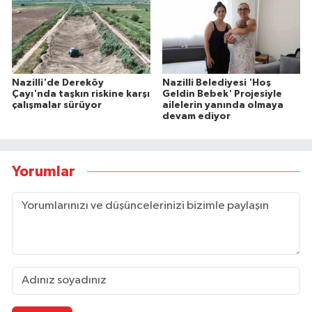
Nazilli'de Dereköy
Nazilli Belediyesi 'Hoş
Çayı'nda taşkın riskine karşı
Geldin Bebek' Projesiyle
çalışmalar sürüyor
ailelerin yanında olmaya
devam ediyor
Yorumlar