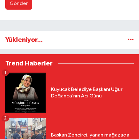
Gönder
Yükleniyor...
Trend Haberler
1
Kuyucak Belediye Başkanı Uğur
Doğanca’nın Acı Günü
2
Başkan Zencirci, yanan mağazada