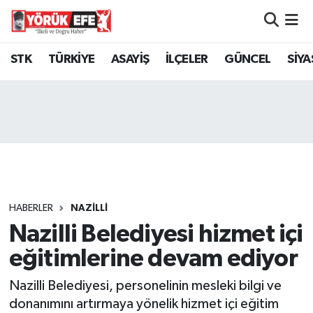
Aydın Nöbetçi Eczaneler
STK
TÜRKİYE
ASAYİŞ
İLÇELER
GÜNCEL
SİYA
Aydın Hava Durumu
AYDIN Namaz Vakitleri
Aydın Trafik Yoğunluk Haritası
Süper Lig Puan Durumu ve Fikstür
HABERLER
NAZİLLİ
Nazilli Belediyesi hizmet içi
Tüm Manşetler
eğitimlerine devam ediyor
Son Dakika Haberleri
Nazilli Belediyesi, personelinin mesleki bilgi ve
Haber Arşivi
donanımını artırmaya yönelik hizmet içi eğitim