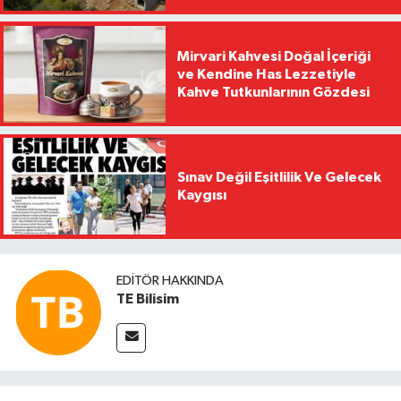
Mirvari Kahvesi Doğal İçeriği
ve Kendine Has Lezzetiyle
Kahve Tutkunlarının Gözdesi
Sınav Değil Eşitlilik Ve Gelecek
Kaygısı
EDITÖR HAKKINDA
TE Bilisim