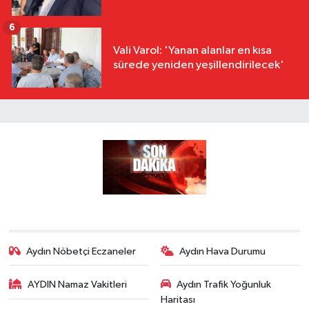
6
Vali Varol: 'Yanan alanlar en kısa
sürede yeniden yeşillendirilecek'
Aydın Nöbetçi Eczaneler
Aydın Hava Durumu
AYDIN Namaz Vakitleri
Aydın Trafik Yoğunluk
Haritası