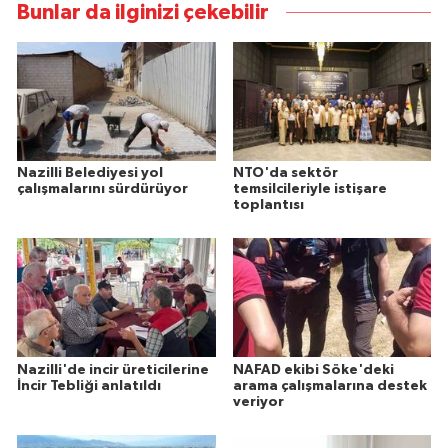
Bunlar da ilginizi çekebilir
Nazilli Belediyesi yol
NTO'da sektör
çalışmalarını sürdürüyor
temsilcileriyle istişare
toplantısı
Nazilli'de incir üreticilerine
NAFAD ekibi Söke'deki
İncir Tebliği anlatıldı
arama çalışmalarına destek
veriyor