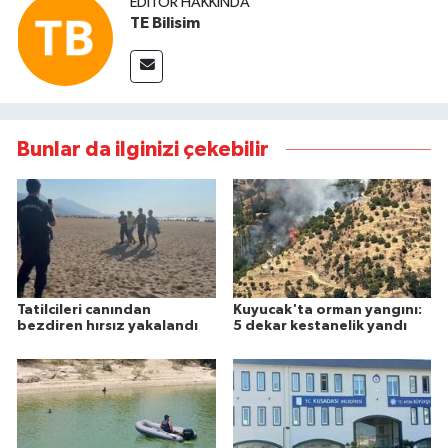
EDITÖR HAKKINDA
TE Bilisim
Bunlar da ilginizi çekebilir
Tatilcileri canından
Kuyucak'ta orman yangını:
bezdiren hırsız yakalandı
5 dekar kestanelik yandı