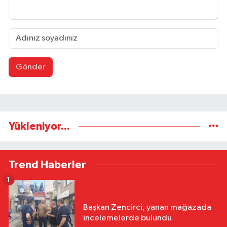
Gönder
Yükleniyor...
Trend Haberler
1
Başkan Zencirci, yanan mağazada
incelemelerde bulundu