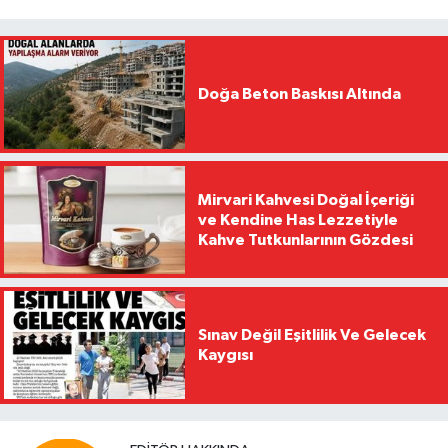
Doğa Beton Baskısı Altında
Mirvari Kahvesi Doğal İçeriği
ve Kendine Has Lezzetiyle
Kahve Tutkunlarının Gözdesi
Sınav Değil Eşitlilik Ve Gelecek
Kaygısı