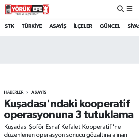
Aydın Nöbetçi Eczaneler
STK
TÜRKİYE
ASAYİŞ
İLÇELER
GÜNCEL
SİYA
Aydın Hava Durumu
AYDIN Namaz Vakitleri
Aydın Trafik Yoğunluk Haritası
Süper Lig Puan Durumu ve Fikstür
HABERLER
ASAYİŞ
Kuşadası'ndaki kooperatif
Tüm Manşetler
operasyonuna 3 tutuklama
Son Dakika Haberleri
Kuşadası Şoför Esnaf Kefalet Kooperatifi'ne
Haber Arşivi
düzenlenen operasyon sonucu gözaltına alınan