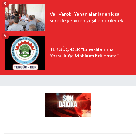
5
Vali Varol: 'Yanan alanlar en kısa
sürede yeniden yeşillendirilecek'
6
TEKGÜÇ-DER “Emeklilerimiz
Yoksulluğa Mahkûm Edilemez”