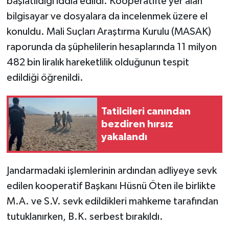
başlatıldığı iddia edildi. Kooperatifte yer alan
bilgisayar ve dosyalara da incelenmek üzere el
konuldu. Mali Suçları Araştırma Kurulu (MASAK)
raporunda da şüphelilerin hesaplarında 11 milyon
482 bin liralık hareketlilik olduğunun tespit
edildiği öğrenildi.
Tatilcileri canından
bezdiren hırsız
yakalandı
Jandarmadaki işlemlerinin ardından adliyeye sevk
edilen kooperatif Başkanı Hüsnü Öten ile birlikte
M.A. ve S.V. sevk edildikleri mahkeme tarafından
tutuklanırken, B.K. serbest bırakıldı.