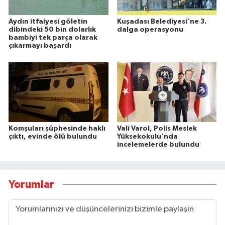
Aydın itfaiyesi göletin
Kuşadası Belediyesi'ne 3.
dibindeki 50 bin dolarlık
dalga operasyonu
bambiyi tek parça olarak
çıkarmayı başardı
Komşuları şüphesinde haklı
Vali Varol, Polis Meslek
çıktı, evinde ölü bulundu
Yüksekokulu'nda
incelemelerde bulundu
Yorumlar