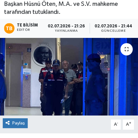
Başkan Hüsnü Öten, M.A. ve S.V. mahkeme
tarafından tutuklandı.
TE BILISIM
02.07.2026 - 21:26
02.07.2026 - 21:44
EDITÖR
YAYINLANMA
GÜNCELLEME
Paylaş
-
+
A
A