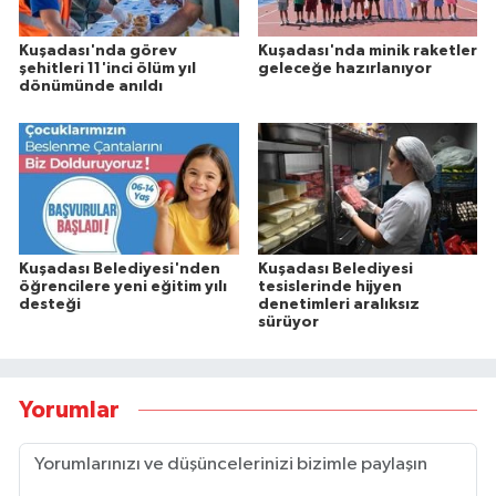
Kuşadası'nda görev
Kuşadası'nda minik raketler
şehitleri 11'inci ölüm yıl
geleceğe hazırlanıyor
dönümünde anıldı
Kuşadası Belediyesi'nden
Kuşadası Belediyesi
öğrencilere yeni eğitim yılı
tesislerinde hijyen
desteği
denetimleri aralıksız
sürüyor
Yorumlar