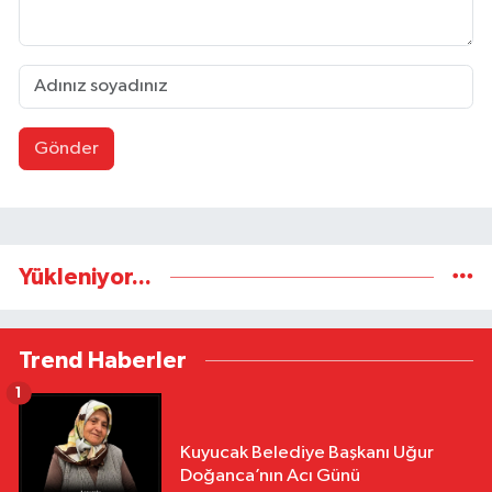
Gönder
Yükleniyor...
Trend Haberler
1
Kuyucak Belediye Başkanı Uğur
Doğanca’nın Acı Günü