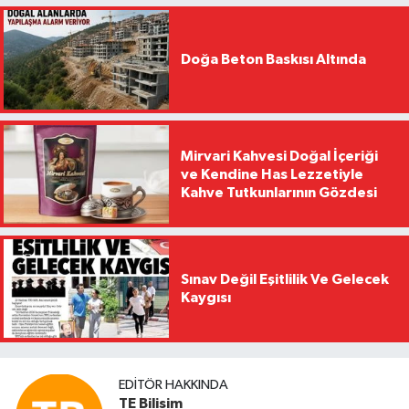
Doğa Beton Baskısı Altında
Mirvari Kahvesi Doğal İçeriği
ve Kendine Has Lezzetiyle
Kahve Tutkunlarının Gözdesi
Sınav Değil Eşitlilik Ve Gelecek
Kaygısı
EDITÖR HAKKINDA
TE Bilisim