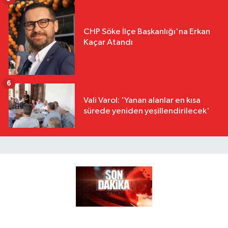
CHP Söke İlçe Başkanlığı'na Erkan
Kaçar Atandı
6
Vali Varol: 'Yanan alanlar en kısa
sürede yeniden yeşillendirilecek'