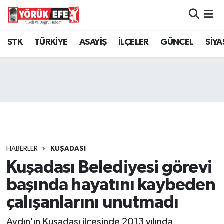
Aydın Nöbetçi Eczaneler
STK
TÜRKİYE
ASAYİŞ
İLÇELER
GÜNCEL
SİYA
Aydın Hava Durumu
AYDIN Namaz Vakitleri
Aydın Trafik Yoğunluk Haritası
Süper Lig Puan Durumu ve Fikstür
HABERLER
KUŞADASI
Kuşadası Belediyesi görevi
Tüm Manşetler
başında hayatını kaybeden
Son Dakika Haberleri
çalışanlarını unutmadı
Haber Arşivi
Aydın'ın Kuşadası ilçesinde 2013 yılında