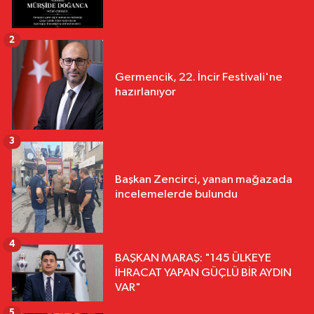
2
Germencik, 22. İncir Festivali'ne
hazırlanıyor
3
Başkan Zencirci, yanan mağazada
incelemelerde bulundu
4
BAŞKAN MARAŞ: "145 ÜLKEYE
İHRACAT YAPAN GÜÇLÜ BİR AYDIN
VAR"
5