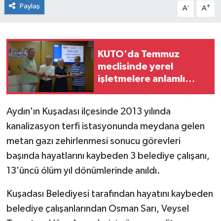
Paylaş
-
+
A
A
KUTO'da Temmuz
meclisinde yerel
işletmelere anlamlı
destek
Aydın'ın Kuşadası ilçesinde 2013 yılında
kanalizasyon terfi istasyonunda meydana gelen
metan gazı zehirlenmesi sonucu görevleri
başında hayatlarını kaybeden 3 belediye çalışanı,
13'üncü ölüm yıl dönümlerinde anıldı.
Kuşadası Belediyesi tarafından hayatını kaybeden
belediye çalışanlarından Osman Sarı, Veysel