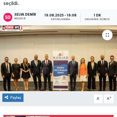
seçildi.
SELVA DEMIR
19.08.2025 - 16:08
1 DK
MÜDÜR
YAYINLANMA
OKUNMA SÜRESI
Paylaş
-
+
A
A