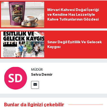
Mirvari Kahvesi Doğal İçeriği
ve Kendine Has Lezzetiyle
Kahve Tutkunlarının Gözdesi
Sınav Değil Eşitlilik Ve Gelecek
Kaygısı
MÜDÜR
Selva Demir
Bunlar da ilginizi çekebilir