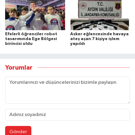
Efelerli öğrenciler robot
Asker eğlencesinde havaya
tasarımında Ege Bölgesi
ateş açan 7 kişiye işlem
birincisi oldu
yapıldı
Yorumlar
Gönder