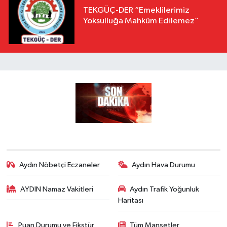
TEKGÜÇ-DER “Emeklilerimiz
Yoksulluğa Mahkûm Edilemez”
Aydın Nöbetçi Eczaneler
Aydın Hava Durumu
AYDIN Namaz Vakitleri
Aydın Trafik Yoğunluk
Haritası
Puan Durumu ve Fikstür
Tüm Manşetler