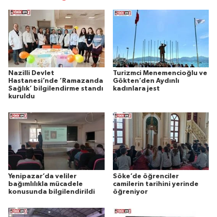
Nazilli Devlet
Turizmci Menemencioğlu ve
Hastanesi’nde ’Ramazanda
Gökten’den Aydınlı
Sağlık’ bilgilendirme standı
kadınlara jest
kuruldu
Yenipazar’da veliler
Söke’de öğrenciler
bağımlılıkla mücadele
camilerin tarihini yerinde
konusunda bilgilendirildi
öğreniyor