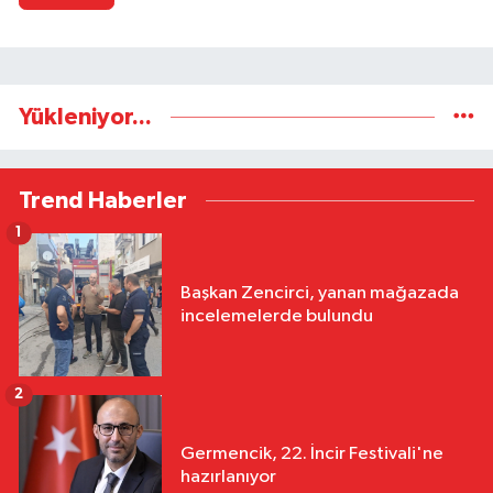
Yükleniyor...
Trend Haberler
1
Başkan Zencirci, yanan mağazada
incelemelerde bulundu
2
Germencik, 22. İncir Festivali'ne
hazırlanıyor