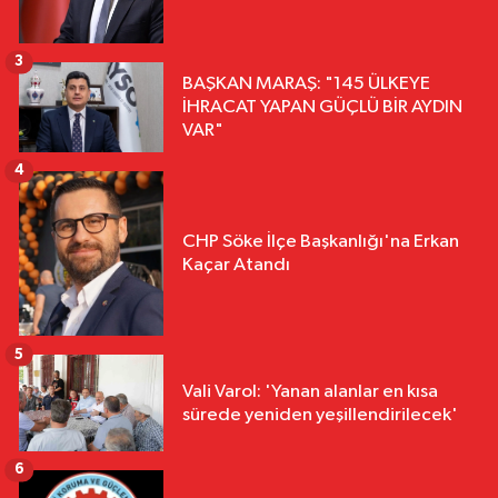
3
BAŞKAN MARAŞ: "145 ÜLKEYE
İHRACAT YAPAN GÜÇLÜ BİR AYDIN
VAR"
4
CHP Söke İlçe Başkanlığı'na Erkan
Kaçar Atandı
5
Vali Varol: 'Yanan alanlar en kısa
sürede yeniden yeşillendirilecek'
6