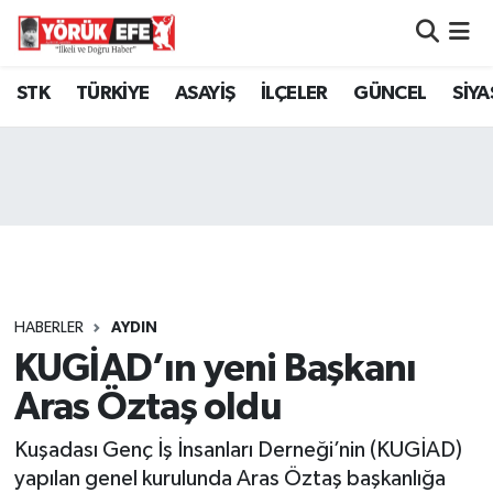
Aydın Nöbetçi Eczaneler
STK
TÜRKİYE
ASAYİŞ
İLÇELER
GÜNCEL
SİYA
Aydın Hava Durumu
AYDIN Namaz Vakitleri
Aydın Trafik Yoğunluk Haritası
Süper Lig Puan Durumu ve Fikstür
HABERLER
AYDIN
KUGİAD’ın yeni Başkanı
Tüm Manşetler
Aras Öztaş oldu
Son Dakika Haberleri
Kuşadası Genç İş İnsanları Derneği’nin (KUGİAD)
Haber Arşivi
yapılan genel kurulunda Aras Öztaş başkanlığa