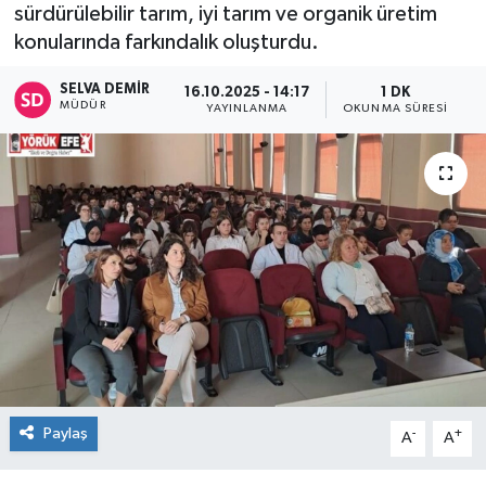
sürdürülebilir tarım, iyi tarım ve organik üretim
konularında farkındalık oluşturdu.
SELVA DEMIR
16.10.2025 - 14:17
1 DK
MÜDÜR
YAYINLANMA
OKUNMA SÜRESI
Paylaş
-
+
A
A