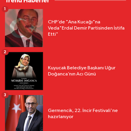
Trend Haberler
1
CHP’de "Ana Kucağı"na
Veda"Erdal Demir Partisinden İstifa
Etti"
2
Kuyucak Belediye Başkanı Uğur
Doğanca’nın Acı Günü
3
Germencik, 22. İncir Festivali'ne
hazırlanıyor