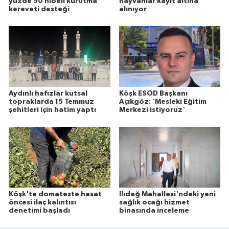
yüzde 50 hibeli kurutma
hayvanlar kayıt altına
kereveti desteği
alınıyor
Aydınlı hafızlar kutsal
Köşk ESOD Başkanı
topraklarda 15 Temmuz
Açıkgöz: 'Mesleki Eğitim
şehitleri için hatim yaptı
Merkezi istiyoruz'
Köşk'te domateste hasat
Ilıdağ Mahallesi'ndeki yeni
öncesi ilaç kalıntısı
sağlık ocağı hizmet
denetimi başladı
binasında inceleme