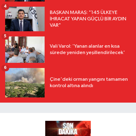
4
BAŞKAN MARAŞ: "145 ÜLKEYE
İHRACAT YAPAN GÜÇLÜ BİR AYDIN
VAR"
5
Vali Varol: 'Yanan alanlar en kısa
sürede yeniden yeşillendirilecek'
6
Çine'deki orman yangını tamamen
kontrol altına alındı