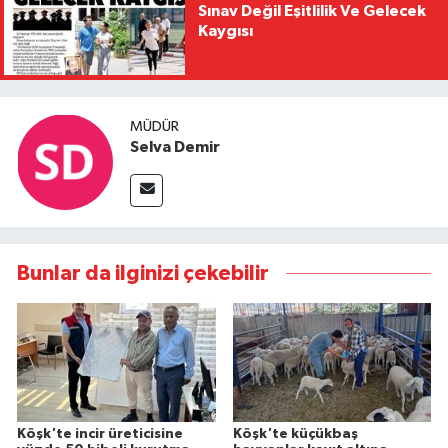
Sınav Değil Eşitlilik Ve Gelecek
Kaygısı
MÜDÜR
Selva Demir
Bunlar da ilginizi çekebilir
Köşk'te incir üreticisine
Köşk'te küçükbaş