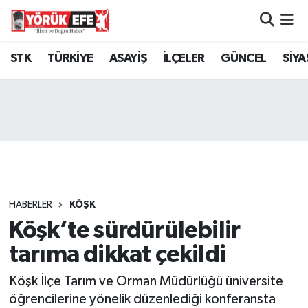
Aydın Nöbetçi Eczaneler
STK
TÜRKİYE
ASAYİŞ
İLÇELER
GÜNCEL
SİYA
Aydın Hava Durumu
AYDIN Namaz Vakitleri
Aydın Trafik Yoğunluk Haritası
Süper Lig Puan Durumu ve Fikstür
HABERLER
KÖŞK
Köşk’te sürdürülebilir
Tüm Manşetler
tarıma dikkat çekildi
Son Dakika Haberleri
Köşk İlçe Tarım ve Orman Müdürlüğü üniversite
Haber Arşivi
öğrencilerine yönelik düzenlediği konferansta