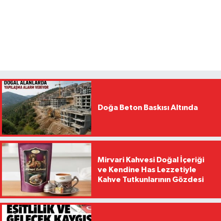
Doğa Beton Baskısı Altında
Mirvari Kahvesi Doğal İçeriği
ve Kendine Has Lezzetiyle
Kahve Tutkunlarının Gözdesi