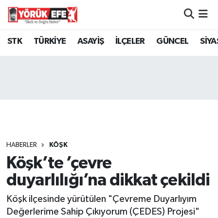
Aydın Nöbetçi Eczaneler
STK
TÜRKİYE
ASAYİŞ
İLÇELER
GÜNCEL
SİYA
Aydın Hava Durumu
AYDIN Namaz Vakitleri
Aydın Trafik Yoğunluk Haritası
Süper Lig Puan Durumu ve Fikstür
HABERLER
KÖŞK
Köşk’te ’çevre
Tüm Manşetler
duyarlılığı’na dikkat çekildi
Son Dakika Haberleri
Köşk ilçesinde yürütülen "Çevreme Duyarlıyım
Haber Arşivi
Değerlerime Sahip Çıkıyorum (ÇEDES) Projesi"