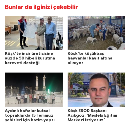
Bunlar da ilginizi çekebilir
Köşk'te incir üreticisine
Köşk'te küçükbaş
yüzde 50 hibeli kurutma
hayvanlar kayıt altına
kereveti desteği
alınıyor
Aydınlı hafızlar kutsal
Köşk ESOD Başkanı
topraklarda 15 Temmuz
Açıkgöz: 'Mesleki Eğitim
şehitleri için hatim yaptı
Merkezi istiyoruz'