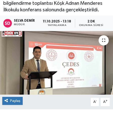
bilgilendirme toplantısı Köşk Adnan Menderes
İlkokulu konferans salonunda gerçekleştirildi.
SELVA DEMIR
11.10.2025 - 13:18
2 DK
MÜDÜR
YAYINLANMA
OKUNMA SÜRESI
Paylaş
-
+
A
A