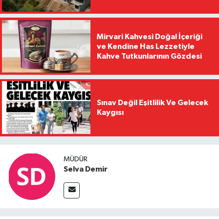
Mirvari Kahvesi Doğal İçeriği
ve Kendine Has Lezzetiyle
Kahve Tutkunlarının Gözdesi
Sınav Değil Eşitlilik Ve Gelecek
Kaygısı
MÜDÜR
Selva Demir