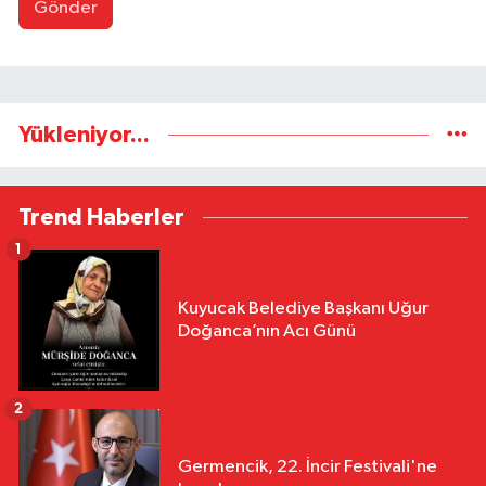
Gönder
Yükleniyor...
Trend Haberler
1
Kuyucak Belediye Başkanı Uğur
Doğanca’nın Acı Günü
2
Germencik, 22. İncir Festivali'ne