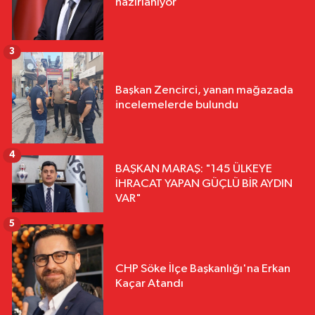
hazırlanıyor
3
Başkan Zencirci, yanan mağazada
incelemelerde bulundu
4
BAŞKAN MARAŞ: "145 ÜLKEYE
İHRACAT YAPAN GÜÇLÜ BİR AYDIN
VAR"
5
CHP Söke İlçe Başkanlığı'na Erkan
Kaçar Atandı