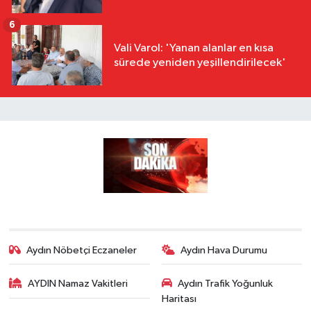
6
Vali Varol: 'Yanan alanlar en kısa
sürede yeniden yeşillendirilecek'
Aydın Nöbetçi Eczaneler
Aydın Hava Durumu
AYDIN Namaz Vakitleri
Aydın Trafik Yoğunluk
Haritası