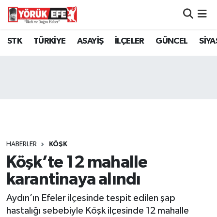
Aydın Nöbetçi Eczaneler
STK
TÜRKİYE
ASAYİŞ
İLÇELER
GÜNCEL
SİYA
Aydın Hava Durumu
AYDIN Namaz Vakitleri
Aydın Trafik Yoğunluk Haritası
Süper Lig Puan Durumu ve Fikstür
HABERLER
KÖŞK
Köşk’te 12 mahalle
Tüm Manşetler
karantinaya alındı
Son Dakika Haberleri
Aydın’ın Efeler ilçesinde tespit edilen şap
Haber Arşivi
hastalığı sebebiyle Köşk ilçesinde 12 mahalle