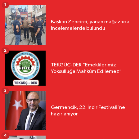
1
Başkan Zencirci, yanan mağazada
incelemelerde bulundu
2
TEKGÜÇ-DER “Emeklilerimiz
Yoksulluğa Mahkûm Edilemez”
3
Germencik, 22. İncir Festivali'ne
hazırlanıyor
4