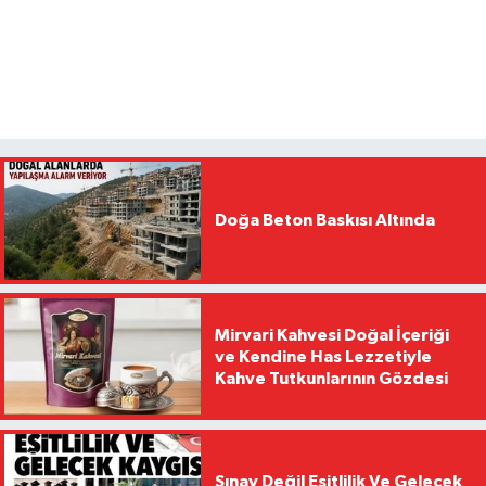
Doğa Beton Baskısı Altında
Mirvari Kahvesi Doğal İçeriği
ve Kendine Has Lezzetiyle
Kahve Tutkunlarının Gözdesi
Sınav Değil Eşitlilik Ve Gelecek