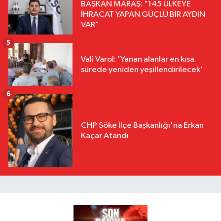
BAŞKAN MARAŞ: "145 ÜLKEYE
İHRACAT YAPAN GÜÇLÜ BİR AYDIN
VAR"
5
Vali Varol: 'Yanan alanlar en kısa
sürede yeniden yeşillendirilecek'
6
CHP Söke İlçe Başkanlığı'na Erkan
Kaçar Atandı