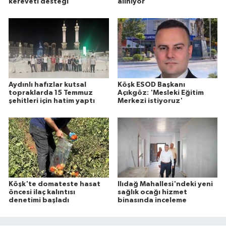
kereveti desteği
alınıyor
Aydınlı hafızlar kutsal
Köşk ESOD Başkanı
topraklarda 15 Temmuz
Açıkgöz: 'Mesleki Eğitim
şehitleri için hatim yaptı
Merkezi istiyoruz'
Köşk'te domateste hasat
Ilıdağ Mahallesi'ndeki yeni
öncesi ilaç kalıntısı
sağlık ocağı hizmet
denetimi başladı
binasında inceleme