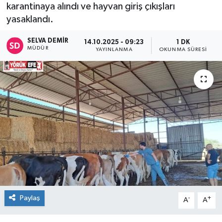
karantinaya alındı ve hayvan giriş çıkışları
yasaklandı.
SELVA DEMIR
14.10.2025 - 09:23
1 DK
MÜDÜR
YAYINLANMA
OKUNMA SÜRESI
Paylaş
-
+
A
A