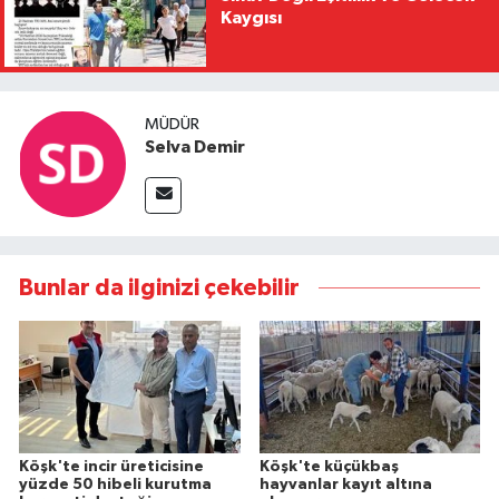
Kaygısı
MÜDÜR
Selva Demir
Bunlar da ilginizi çekebilir
Köşk'te incir üreticisine
Köşk'te küçükbaş
yüzde 50 hibeli kurutma
hayvanlar kayıt altına