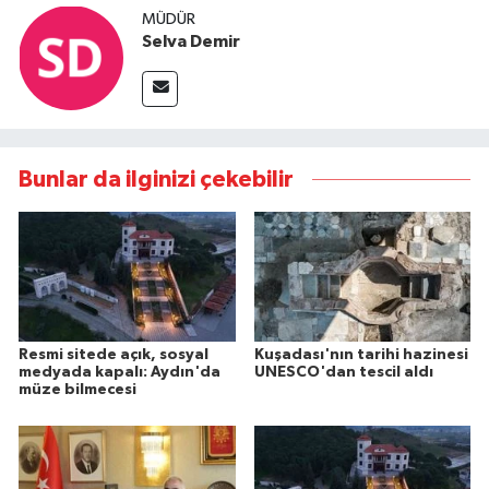
MÜDÜR
Selva Demir
Bunlar da ilginizi çekebilir
Resmi sitede açık, sosyal
Kuşadası'nın tarihi hazinesi
medyada kapalı: Aydın'da
UNESCO'dan tescil aldı
müze bilmecesi