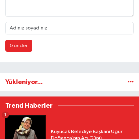
Gönder
Yükleniyor...
Trend Haberler
1
Kuyucak Belediye Başkanı Uğur
Doğanca’nın Acı Günü