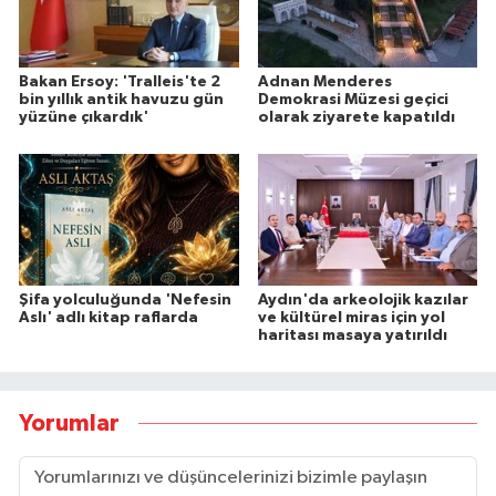
Bakan Ersoy: 'Tralleis'te 2
Adnan Menderes
bin yıllık antik havuzu gün
Demokrasi Müzesi geçici
yüzüne çıkardık'
olarak ziyarete kapatıldı
Şifa yolculuğunda 'Nefesin
Aydın'da arkeolojik kazılar
Aslı' adlı kitap raflarda
ve kültürel miras için yol
haritası masaya yatırıldı
Yorumlar