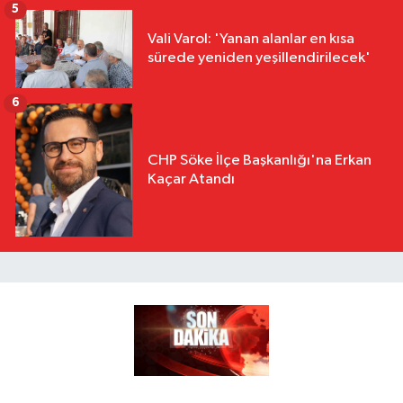
5
Vali Varol: 'Yanan alanlar en kısa
sürede yeniden yeşillendirilecek'
6
CHP Söke İlçe Başkanlığı'na Erkan
Kaçar Atandı