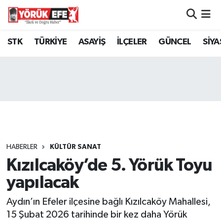
Aydın Nöbetçi Eczaneler
STK
TÜRKİYE
ASAYİŞ
İLÇELER
GÜNCEL
SİYA
Aydın Hava Durumu
AYDIN Namaz Vakitleri
Aydın Trafik Yoğunluk Haritası
Süper Lig Puan Durumu ve Fikstür
HABERLER
KÜLTÜR SANAT
Kızılcaköy’de 5. Yörük Toyu
Tüm Manşetler
yapılacak
Son Dakika Haberleri
Aydın’ın Efeler ilçesine bağlı Kızılcaköy Mahallesi,
Haber Arşivi
15 Şubat 2026 tarihinde bir kez daha Yörük