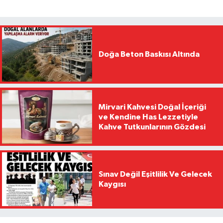
Doğa Beton Baskısı Altında
Mirvari Kahvesi Doğal İçeriği
ve Kendine Has Lezzetiyle
Kahve Tutkunlarının Gözdesi
Sınav Değil Eşitlilik Ve Gelecek
Kaygısı