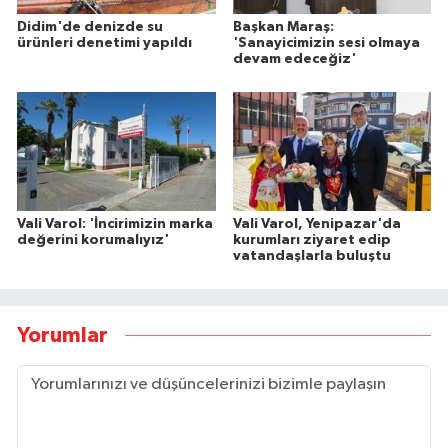
Didim'de denizde su
Başkan Maraş:
ürünleri denetimi yapıldı
'Sanayicimizin sesi olmaya
devam edeceğiz'
Vali Varol: 'İncirimizin marka
Vali Varol, Yenipazar'da
değerini korumalıyız'
kurumları ziyaret edip
vatandaşlarla buluştu
Yorumlar