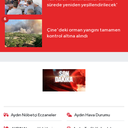
sürede yeniden yeşillendirilecek'
6
Çine'deki orman yangını tamamen
kontrol altına alındı
Aydın Nöbetçi Eczaneler
Aydın Hava Durumu