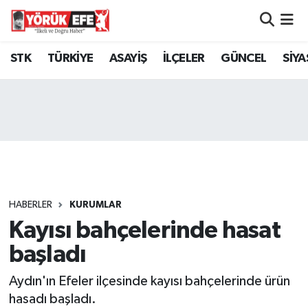
Aydın Nöbetçi Eczaneler
STK
TÜRKİYE
ASAYİŞ
İLÇELER
GÜNCEL
SİYA
Aydın Hava Durumu
AYDIN Namaz Vakitleri
Aydın Trafik Yoğunluk Haritası
Süper Lig Puan Durumu ve Fikstür
HABERLER
KURUMLAR
Kayısı bahçelerinde hasat
Tüm Manşetler
başladı
Son Dakika Haberleri
Aydın'ın Efeler ilçesinde kayısı bahçelerinde ürün
Haber Arşivi
hasadı başladı.