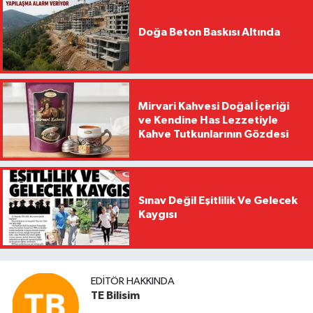
Doğa Beton Baskısı Altında
Mirvari Kahvesi Doğal İçeriği
ve Kendine Has Lezzetiyle
Kahve Tutkunlarının Gözdesi
Sınav Değil Eşitlilik Ve Gelecek
Kaygısı
EDITÖR HAKKINDA
TE Bilisim