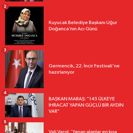
2
Kuyucak Belediye Başkanı Uğur
Doğanca’nın Acı Günü
3
Germencik, 22. İncir Festivali'ne
hazırlanıyor
4
BAŞKAN MARAŞ: "145 ÜLKEYE
İHRACAT YAPAN GÜÇLÜ BİR AYDIN
VAR"
5
Vali Varol: 'Yanan alanlar en kısa