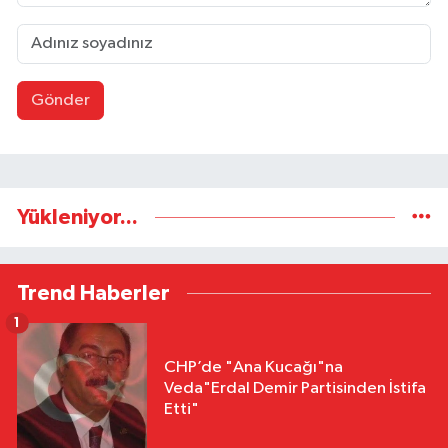
Gönder
Yükleniyor...
Trend Haberler
1
CHP’de "Ana Kucağı"na
Veda"Erdal Demir Partisinden İstifa
Etti"