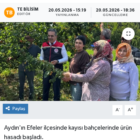
TE BILISIM
20.05.2026 - 15:19
20.05.2026 - 18:36
EDITÖR
YAYINLANMA
GÜNCELLEME
Paylaş
-
+
A
A
Aydın'ın Efeler ilçesinde kayısı bahçelerinde ürün
hasadı başladı.