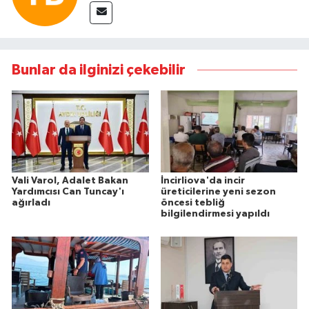
Bunlar da ilginizi çekebilir
Vali Varol, Adalet Bakan
İncirliova'da incir
Yardımcısı Can Tuncay'ı
üreticilerine yeni sezon
ağırladı
öncesi tebliğ
bilgilendirmesi yapıldı