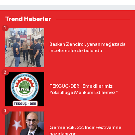
Trend Haberler
1
Başkan Zencirci, yanan mağazada
incelemelerde bulundu
2
TEKGÜÇ-DER “Emeklilerimiz
Yoksulluğa Mahkûm Edilemez”
3
Germencik, 22. İncir Festivali'ne
hazırlanıyor