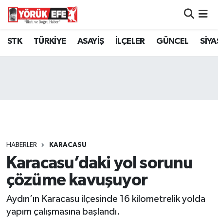
Aydın Nöbetçi Eczaneler
STK
TÜRKİYE
ASAYİŞ
İLÇELER
GÜNCEL
SİYA
Aydın Hava Durumu
AYDIN Namaz Vakitleri
Aydın Trafik Yoğunluk Haritası
Süper Lig Puan Durumu ve Fikstür
HABERLER
KARACASU
Karacasu’daki yol sorunu
Tüm Manşetler
çözüme kavuşuyor
Son Dakika Haberleri
Aydın’ın Karacasu ilçesinde 16 kilometrelik yolda
Haber Arşivi
yapım çalışmasına başlandı.