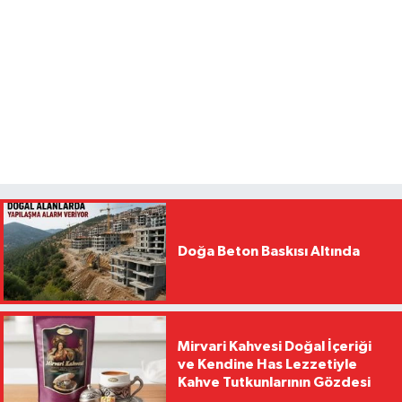
Doğa Beton Baskısı Altında
Mirvari Kahvesi Doğal İçeriği
ve Kendine Has Lezzetiyle
Kahve Tutkunlarının Gözdesi