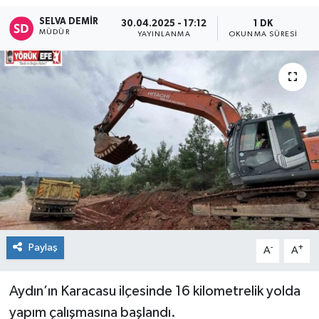
SELVA DEMIR
30.04.2025 - 17:12
1 DK
MÜDÜR
YAYINLANMA
OKUNMA SÜRESI
Paylaş
-
+
A
A
Aydın’ın Karacasu ilçesinde 16 kilometrelik yolda
yapım çalışmasına başlandı.