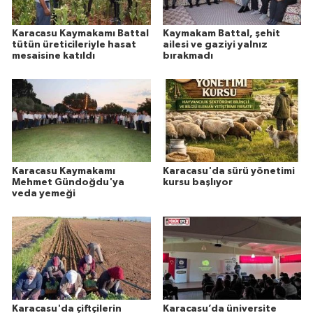
Karacasu Kaymakamı Battal
Kaymakam Battal, şehit
tütün üreticileriyle hasat
ailesi ve gaziyi yalnız
mesaisine katıldı
bırakmadı
Karacasu Kaymakamı
Karacasu'da sürü yönetimi
Mehmet Gündoğdu'ya
kursu başlıyor
veda yemeği
Karacasu'da çiftçilerin
Karacasu’da üniversite