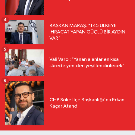
4
BAŞKAN MARAŞ: "145 ÜLKEYE
İHRACAT YAPAN GÜÇLÜ BİR AYDIN
VAR"
5
Vali Varol: 'Yanan alanlar en kısa
sürede yeniden yeşillendirilecek'
6
CHP Söke İlçe Başkanlığı'na Erkan
Kaçar Atandı