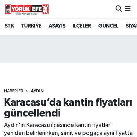
Aydın Nöbetçi Eczaneler
STK
TÜRKİYE
ASAYİŞ
İLÇELER
GÜNCEL
SİYA
Aydın Hava Durumu
AYDIN Namaz Vakitleri
Aydın Trafik Yoğunluk Haritası
Süper Lig Puan Durumu ve Fikstür
HABERLER
AYDIN
Karacasu’da kantin fiyatları
Tüm Manşetler
güncellendi
Son Dakika Haberleri
Aydın’ın Karacasu ilçesinde kantin fiyatları
Haber Arşivi
yeniden belirlenirken, simit ve poğaça aynı fiyatta