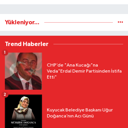
Yükleniyor...
Trend Haberler
1
CHP’de "Ana Kucağı"na
Veda"Erdal Demir Partisinden İstifa
Etti"
2
Kuyucak Belediye Başkanı Uğur
Doğanca’nın Acı Günü