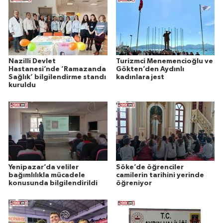
Nazilli Devlet
Turizmci Menemencioğlu ve
Hastanesi’nde ’Ramazanda
Gökten’den Aydınlı
Sağlık’ bilgilendirme standı
kadınlara jest
kuruldu
Yenipazar’da veliler
Söke’de öğrenciler
bağımlılıkla mücadele
camilerin tarihini yerinde
konusunda bilgilendirildi
öğreniyor