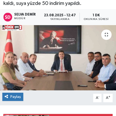
kaldı, suya yüzde 50 indirim yapıldı.
SELVA DEMIR
23.08.2025 - 12:47
1 DK
MÜDÜR
YAYINLANMA
OKUNMA SÜRESI
Paylaş
-
+
A
A