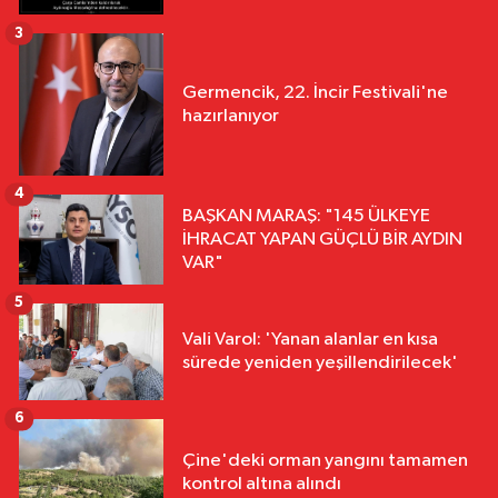
3
Germencik, 22. İncir Festivali'ne
hazırlanıyor
4
BAŞKAN MARAŞ: "145 ÜLKEYE
İHRACAT YAPAN GÜÇLÜ BİR AYDIN
VAR"
5
Vali Varol: 'Yanan alanlar en kısa
sürede yeniden yeşillendirilecek'
6
Çine'deki orman yangını tamamen
kontrol altına alındı