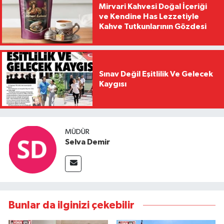
Mirvari Kahvesi Doğal İçeriği
ve Kendine Has Lezzetiyle
Kahve Tutkunlarının Gözdesi
Sınav Değil Eşitlilik Ve Gelecek
Kaygısı
MÜDÜR
Selva Demir
Bunlar da ilginizi çekebilir