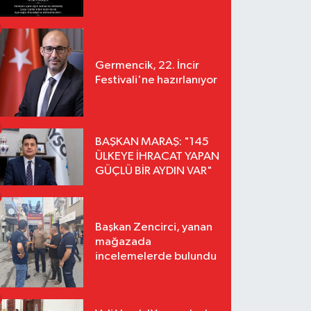
Germencik, 22. İncir
Festivali'ne hazırlanıyor
BAŞKAN MARAŞ: "145
ÜLKEYE İHRACAT YAPAN
GÜÇLÜ BİR AYDIN VAR"
Başkan Zencirci, yanan
mağazada
incelemelerde bulundu