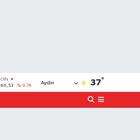
COIN
360,53
%-0.76
°
LAR
37
Aydın
7069
%0.17
RO
0265
%0.01
RLİN
1897
%0.02
LTIN
8.49
%2.12
T100
887
%64