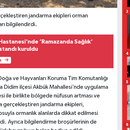
3
çekleştiren jandarma ekipleri orman
ı bilgilendirdi.
t Hastanesi’nde ’Ramazanda Sağlık’
standı kuruldu
4
e
 Doğa ve Hayvanları Koruma Tim Komutanlığı
5
a Didim ilçesi Akbük Mahallesi’nde uygulama
si ile birlikte bölgede nüfusun artması ve
a gerçekleştiren jandarma ekipleri,
osuyla ormanlık alanlarda dikkat edilmesi
di. Ayrıca bilgilendirme broşürlerinin de
6