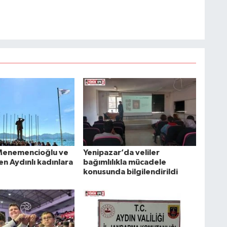
Menemencioğlu ve
Yenipazar’da veliler
n Aydınlı kadınlara
bağımlılıkla mücadele
konusunda bilgilendirildi