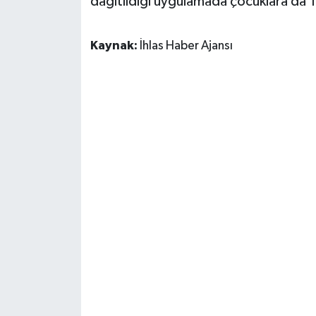
dağıtıldığı uygulamada çocuklara da T
Kaynak:
İhlas Haber Ajansı