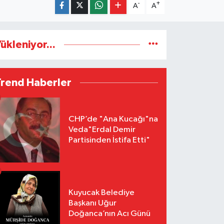
-
+
A
A
ükleniyor...
Trend Haberler
CHP’de "Ana Kucağı"na
Veda"Erdal Demir
Partisinden İstifa Etti"
Kuyucak Belediye
Başkanı Uğur
Doğanca’nın Acı Günü