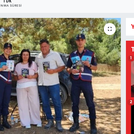
1 DK
NMA SÜRESI
Y
1
2