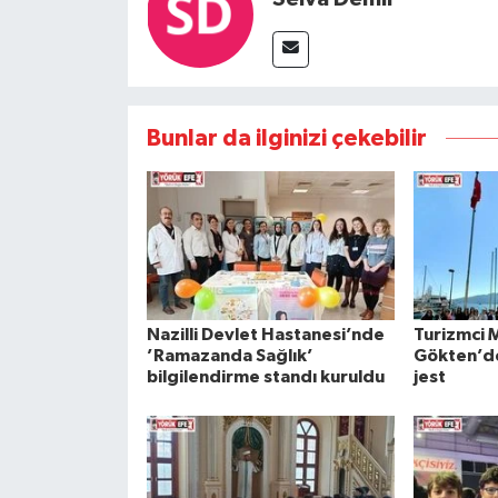
Bunlar da ilginizi çekebilir
Nazilli Devlet Hastanesi’nde
Turizmci 
’Ramazanda Sağlık’
Gökten’de
bilgilendirme standı kuruldu
jest