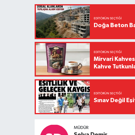
EDITÖRÜN SEÇTIĞI
Doğa Beton Ba
EDITÖRÜN SEÇTIĞI
Mirvari Kahves
Kahve Tutkunl
EDITÖRÜN SEÇTIĞI
Sınav Değil Eşi
MÜDÜR
Selva Demir