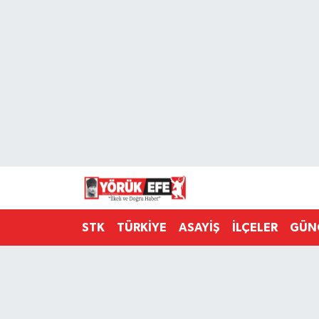
Aydın Nöbetçi Eczaneler
Aydın Hava Durumu
AYDIN Namaz Vakitleri
Aydın Trafik Yoğunluk Haritası
Süper Lig Puan Durumu ve Fikstür
STK
TÜRKİYE
ASAYİŞ
İLÇELER
GÜN
Tüm Manşetler
Son Dakika Haberleri
Haber Arşivi