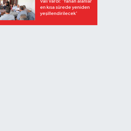
Vali Varol: 'Yanan alanlar
en kısa sürede yeniden
yeşillendirilecek'