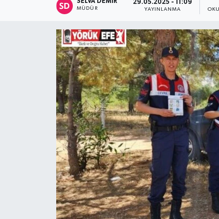
SELVA DEMIR
29.05.2025 - 11:09
MÜDÜR
YAYINLANMA
OKU