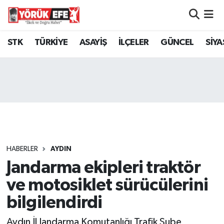
Aydın Nöbetçi Eczaneler
STK
TÜRKİYE
ASAYİŞ
İLÇELER
GÜNCEL
SİYA
Aydın Hava Durumu
AYDIN Namaz Vakitleri
Aydın Trafik Yoğunluk Haritası
Süper Lig Puan Durumu ve Fikstür
HABERLER
AYDIN
Jandarma ekipleri traktör
Tüm Manşetler
ve motosiklet sürücülerini
Son Dakika Haberleri
bilgilendirdi
Haber Arşivi
Aydın İl Jandarma Komutanlığı Trafik Şube