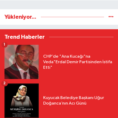
Yükleniyor...
Trend Haberler
1
CHP’de "Ana Kucağı"na
Veda"Erdal Demir Partisinden İstifa
Etti"
2
Kuyucak Belediye Başkanı Uğur
Doğanca’nın Acı Günü