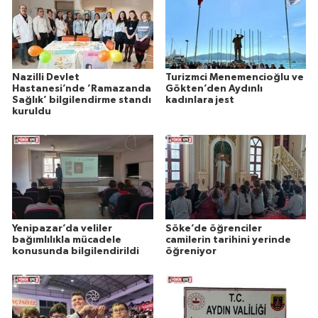
Nazilli Devlet
Turizmci Menemencioğlu ve
Hastanesi’nde ’Ramazanda
Gökten’den Aydınlı
Sağlık’ bilgilendirme standı
kadınlara jest
kuruldu
Yenipazar’da veliler
Söke’de öğrenciler
bağımlılıkla mücadele
camilerin tarihini yerinde
konusunda bilgilendirildi
öğreniyor