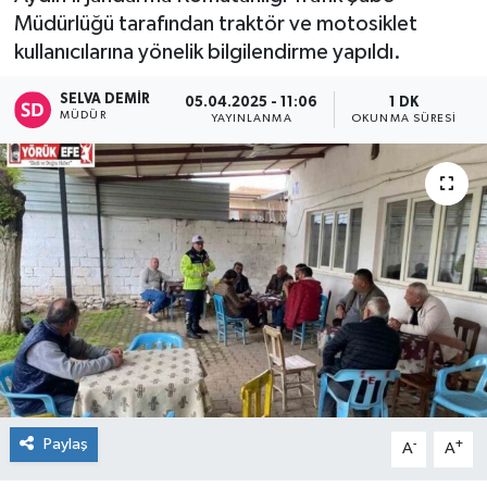
Müdürlüğü tarafından traktör ve motosiklet
kullanıcılarına yönelik bilgilendirme yapıldı.
SELVA DEMIR
05.04.2025 - 11:06
1 DK
MÜDÜR
YAYINLANMA
OKUNMA SÜRESI
Paylaş
-
+
A
A