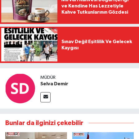
ve Kendine Has Lezzetiyle
Kahve Tutkunlarının Gözdesi
Sınav Değil Eşitlilik Ve Gelecek
Kaygısı
MÜDÜR
Selva Demir
Bunlar da ilginizi çekebilir