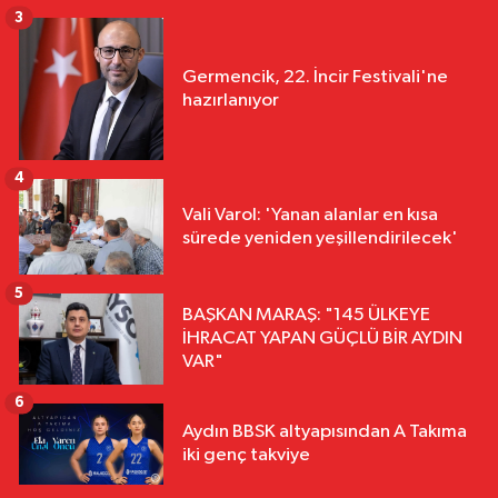
3
Germencik, 22. İncir Festivali'ne
hazırlanıyor
4
Vali Varol: 'Yanan alanlar en kısa
sürede yeniden yeşillendirilecek'
5
BAŞKAN MARAŞ: "145 ÜLKEYE
İHRACAT YAPAN GÜÇLÜ BİR AYDIN
VAR"
6
Aydın BBSK altyapısından A Takıma
iki genç takviye