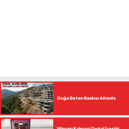
Doğa Beton Baskısı Altında
Mirvari Kahvesi Doğal İçeriği