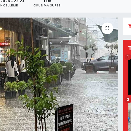
.2026 - 22:23
1 DK
NCELLEME
OKUNMA SÜRESI
Y
1
2