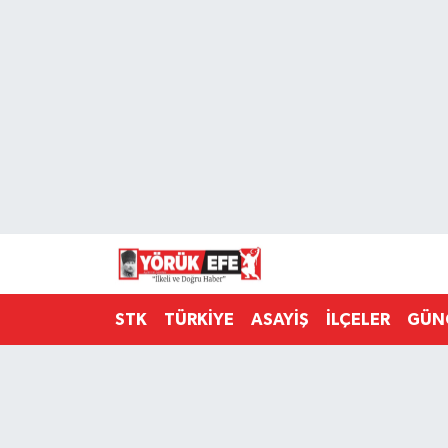
Aydın Nöbetçi Eczaneler
Aydın Hava Durumu
AYDIN Namaz Vakitleri
Aydın Trafik Yoğunluk Haritası
Süper Lig Puan Durumu ve Fikstür
STK
TÜRKİYE
ASAYİŞ
İLÇELER
GÜN
Tüm Manşetler
Son Dakika Haberleri
Haber Arşivi