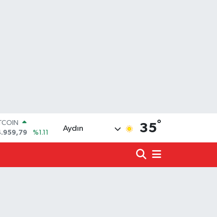
°
OLAR
35
Aydın
7,7436
%0.18
URO
5,2510
%0.32
ERLİN
,4811
%0.38
ALTIN
660.55
%0.03
ST100
.779
%-14