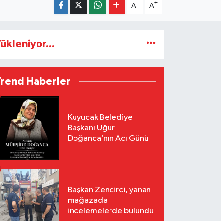
-
+
A
A
ükleniyor...
Trend Haberler
Kuyucak Belediye
Başkanı Uğur
Doğanca’nın Acı Günü
Başkan Zencirci, yanan
mağazada
incelemelerde bulundu