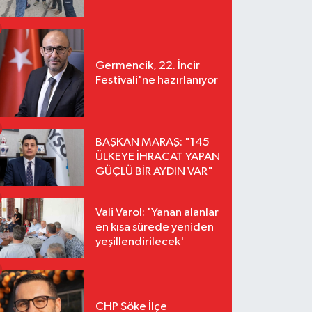
Germencik, 22. İncir
Festivali'ne hazırlanıyor
BAŞKAN MARAŞ: "145
ÜLKEYE İHRACAT YAPAN
GÜÇLÜ BİR AYDIN VAR"
Vali Varol: 'Yanan alanlar
en kısa sürede yeniden
yeşillendirilecek'
CHP Söke İlçe