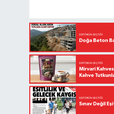
EDITÖRÜN SEÇTIĞI
Doğa Beton Ba
EDITÖRÜN SEÇTIĞI
Mirvari Kahves
Kahve Tutkunl
EDITÖRÜN SEÇTIĞI
Sınav Değil Eşi