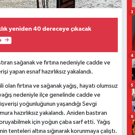
3
klık yeniden 40 dereceye çıkacak
e
4
astıran sağanak ve fırtına nedeniyle cadde ve
işi yapan esnaf hazırlıksız yakalandı.
ili olan fırtına ve sağanak yağış, hayatı olumsuz
5
n yağış nedeniyle ilçe genelinde cadde ve
ışverişi yoğunluğunun yaşandığı Sevgi
mura hazırlıksız yakalandı. Aniden bastıran
6
 koruyabilmek için yoğun çaba sarf etti. Yağış
nin tenteleri altına sığınarak korunmaya çalıştı.