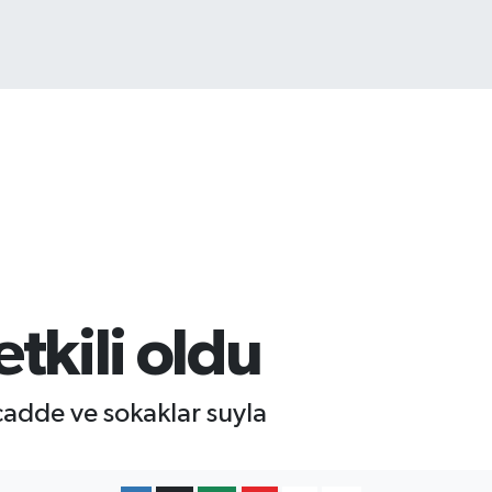
ITCOIN
4.959,79
%1.11
etkili oldu
 cadde ve sokaklar suyla