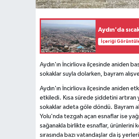
Aydın'da sıca
İçeriği Görüntül
Aydın'ın İncirliova ilçesinde aniden b
sokaklar suyla dolarken, bayram alışver
Aydın'ın İncirliova ilçesinde aniden etk
etkiledi. Kısa sürede şiddetini artıra
sokaklar adeta göle döndü. Bayram al
Yolu'nda tezgah açan esnaflar ise yağ
sağanakla birlikte esnaflar, ürünlerini
sırasında bazı vatandaşlar da iş yerleri