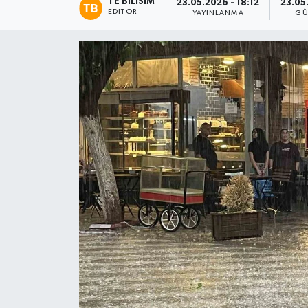
TE BILISIM
23.05.2026 - 18:12
23.05
EDITÖR
YAYINLANMA
GÜ