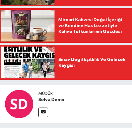
Mirvari Kahvesi Doğal İçeriği
ve Kendine Has Lezzetiyle
Kahve Tutkunlarının Gözdesi
Sınav Değil Eşitlilik Ve Gelecek
Kaygısı
MÜDÜR
Selva Demir