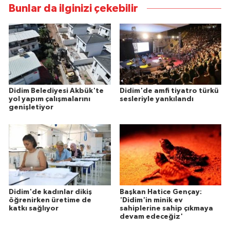
Bunlar da ilginizi çekebilir
Didim Belediyesi Akbük'te
Didim'de amfi tiyatro türkü
yol yapım çalışmalarını
sesleriyle yankılandı
genişletiyor
Didim'de kadınlar dikiş
Başkan Hatice Gençay:
öğrenirken üretime de
'Didim'in minik ev
katkı sağlıyor
sahiplerine sahip çıkmaya
devam edeceğiz'