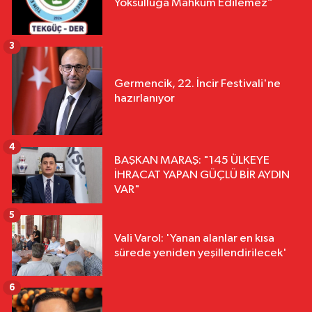
Yoksulluğa Mahkûm Edilemez”
3
Germencik, 22. İncir Festivali'ne
hazırlanıyor
4
BAŞKAN MARAŞ: "145 ÜLKEYE
İHRACAT YAPAN GÜÇLÜ BİR AYDIN
VAR"
5
Vali Varol: 'Yanan alanlar en kısa
sürede yeniden yeşillendirilecek'
6