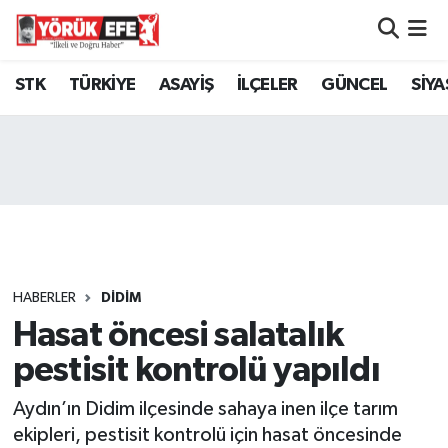
Aydın Nöbetçi Eczaneler
STK
TÜRKİYE
ASAYİŞ
İLÇELER
GÜNCEL
SİYA
Aydın Hava Durumu
AYDIN Namaz Vakitleri
Aydın Trafik Yoğunluk Haritası
Süper Lig Puan Durumu ve Fikstür
HABERLER
DİDİM
Hasat öncesi salatalık
Tüm Manşetler
pestisit kontrolü yapıldı
Son Dakika Haberleri
Aydın’ın Didim ilçesinde sahaya inen ilçe tarım
Haber Arşivi
ekipleri, pestisit kontrolü için hasat öncesinde