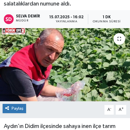
salatalıklardan numune aldı.
SELVA DEMIR
15.07.2025 - 16:02
1 DK
MÜDÜR
YAYINLANMA
OKUNMA SÜRESI
Paylaş
-
+
A
A
Aydın’ın Didim ilçesinde sahaya inen ilçe tarım