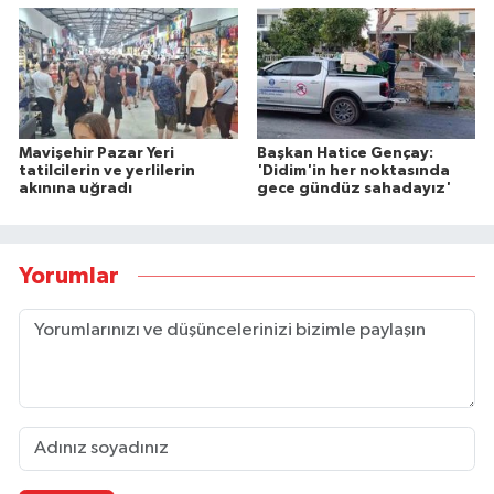
Mavişehir Pazar Yeri
Başkan Hatice Gençay:
tatilcilerin ve yerlilerin
'Didim'in her noktasında
akınına uğradı
gece gündüz sahadayız'
Yorumlar