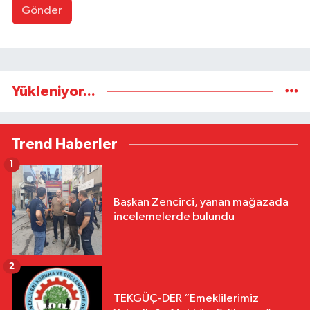
Gönder
Yükleniyor...
Trend Haberler
1
Başkan Zencirci, yanan mağazada
incelemelerde bulundu
2
TEKGÜÇ-DER “Emeklilerimiz