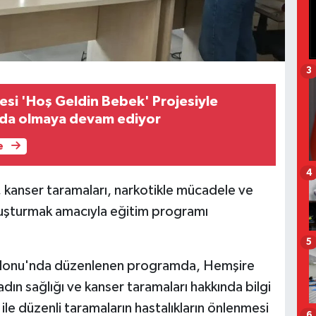
3
yesi 'Hoş Geldin Bebek' Projesiyle
ında olmaya devam ediyor
e
4
ğı, kanser taramaları, narkotikle mücadele ve
luşturmak amacıyla eğitim programı
5
 Salonu'nda düzenlenen programda, Hemşire
dın sağlığı ve kanser taramaları hakkında bilgi
ile düzenli taramaların hastalıkların önlenmesi
6