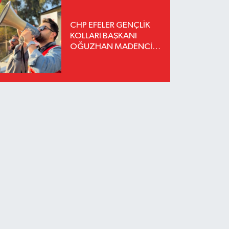
CHP EFELER GENÇLİK
KOLLARI BAŞKANI
OĞUZHAN MADENCİ
İSTİFA ETTİ YENİ
PARTİ'YE KATILDIĞINI
AÇIKLADI