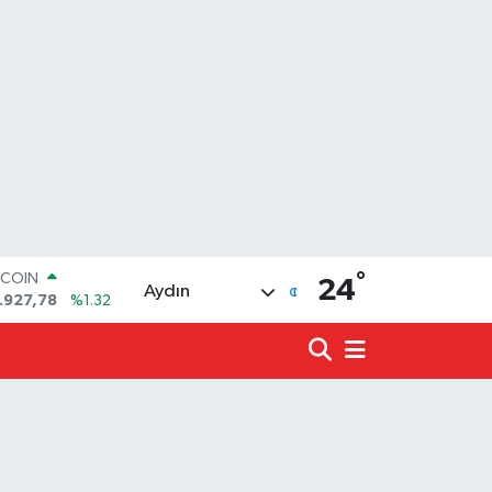
TCOIN
.927,78
%1.32
°
24
Aydın
OLAR
,5894
%0.08
URO
,0398
%-0.02
ERLİN
,1581
%0.16
ALTIN
08.83
%4.44
ST100
.703
%11