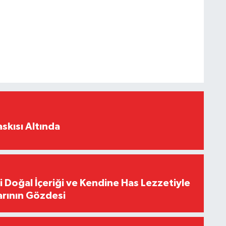
skısı Altında
i Doğal İçeriği ve Kendine Has Lezzetiyle
arının Gözdesi