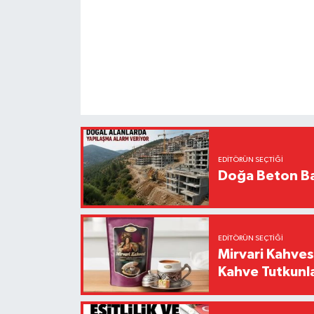
EDITÖRÜN SEÇTIĞI
Doğa Beton Ba
EDITÖRÜN SEÇTIĞI
Mirvari Kahves
Kahve Tutkunl