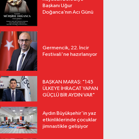
Başkanı Uğur
Doğanca’nın Acı Günü
Germencik, 22. İncir
Festivali'ne hazırlanıyor
BAŞKAN MARAŞ: "145
ÜLKEYE İHRACAT YAPAN
GÜÇLÜ BİR AYDIN VAR"
Aydın Büyükşehir'in yaz
etkinliklerinde çocuklar
jimnastikle gelişiyor