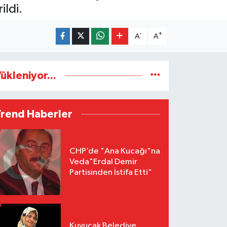
ildi.
-
+
A
A
ükleniyor...
Trend Haberler
CHP’de "Ana Kucağı"na
Veda"Erdal Demir
Partisinden İstifa Etti"
Kuyucak Belediye