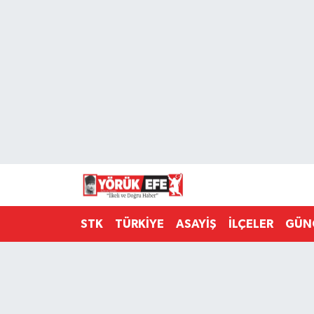
Aydın Nöbetçi Eczaneler
Aydın Hava Durumu
AYDIN Namaz Vakitleri
Aydın Trafik Yoğunluk Haritası
Süper Lig Puan Durumu ve Fikstür
STK
TÜRKİYE
ASAYİŞ
İLÇELER
GÜN
Tüm Manşetler
Son Dakika Haberleri
Haber Arşivi