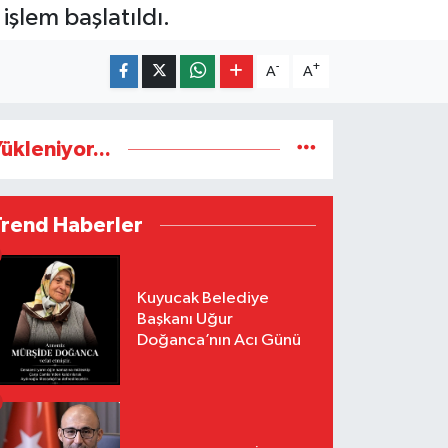
işlem başlatıldı.
-
+
A
A
ükleniyor...
Trend Haberler
Kuyucak Belediye
Başkanı Uğur
Doğanca’nın Acı Günü