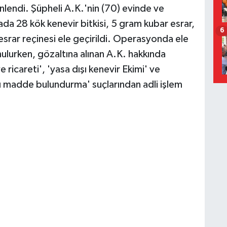
lendi. Şüpheli A.K.'nin (70) evinde ve
da 28 kök kenevir bitkisi, 5 gram kubar esrar,
6
 esrar reçinesi ele geçirildi. Operasyonda ele
ulurken, gözaltına alınan A.K. hakkında
ricareti', 'yasa dışı kenevir Ekimi' ve
cı madde bulundurma' suçlarından adli işlem