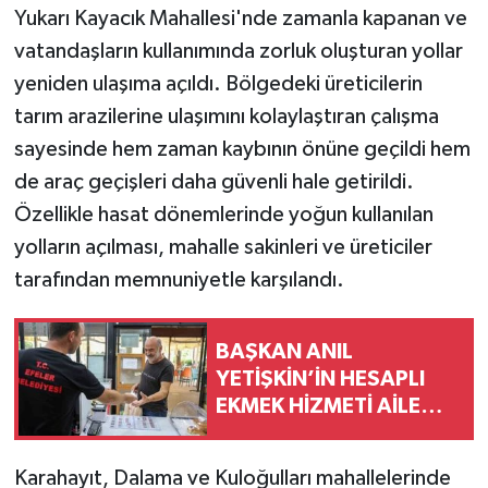
Yukarı Kayacık Mahallesi'nde zamanla kapanan ve
vatandaşların kullanımında zorluk oluşturan yollar
yeniden ulaşıma açıldı. Bölgedeki üreticilerin
tarım arazilerine ulaşımını kolaylaştıran çalışma
sayesinde hem zaman kaybının önüne geçildi hem
de araç geçişleri daha güvenli hale getirildi.
Özellikle hasat dönemlerinde yoğun kullanılan
yolların açılması, mahalle sakinleri ve üreticiler
tarafından memnuniyetle karşılandı.
BAŞKAN ANIL
YETİŞKİN’İN HESAPLI
EKMEK HİZMETİ AİLE
BÜTÇELERİNE NEFES
ALDIRIYOR
Karahayıt, Dalama ve Kuloğulları mahallelerinde