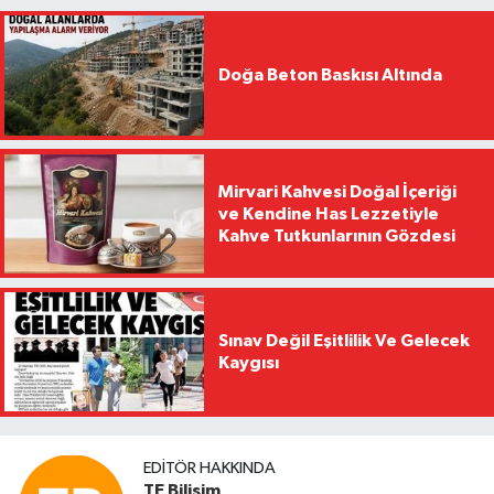
Doğa Beton Baskısı Altında
Mirvari Kahvesi Doğal İçeriği
ve Kendine Has Lezzetiyle
Kahve Tutkunlarının Gözdesi
Sınav Değil Eşitlilik Ve Gelecek
Kaygısı
EDITÖR HAKKINDA
TE Bilisim