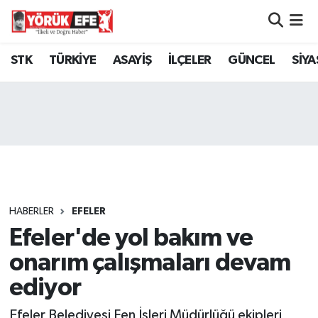
Aydın Nöbetçi Eczaneler
STK
TÜRKİYE
ASAYİŞ
İLÇELER
GÜNCEL
SİYA
Aydın Hava Durumu
AYDIN Namaz Vakitleri
Aydın Trafik Yoğunluk Haritası
Süper Lig Puan Durumu ve Fikstür
HABERLER
EFELER
Efeler'de yol bakım ve
Tüm Manşetler
onarım çalışmaları devam
Son Dakika Haberleri
ediyor
Haber Arşivi
Efeler Belediyesi Fen İşleri Müdürlüğü ekipleri,