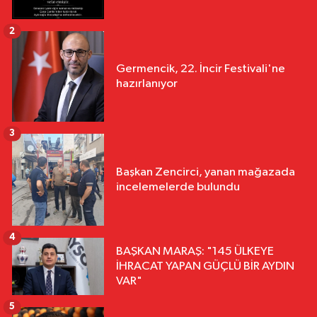
2
Germencik, 22. İncir Festivali'ne
hazırlanıyor
3
Başkan Zencirci, yanan mağazada
incelemelerde bulundu
4
BAŞKAN MARAŞ: "145 ÜLKEYE
İHRACAT YAPAN GÜÇLÜ BİR AYDIN
VAR"
5