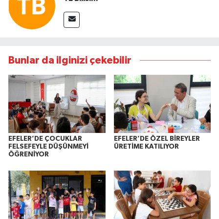
Bunlar da ilginizi çekebilir
EFELER’DE ÇOCUKLAR
EFELER’DE ÖZEL BİREYLER
FELSEFEYLE DÜŞÜNMEYİ
ÜRETİME KATILIYOR
ÖĞRENİYOR