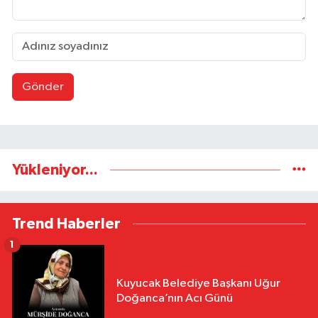
Gönder
Yükleniyor...
Trend Haberler
1
Kuyucak Belediye Başkanı Uğur
Doğanca’nın Acı Günü