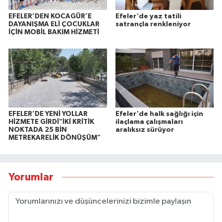
EFELER’DEN KOCAGÜR’E
Efeler'de yaz tatili
DAYANIŞMA ELİ ÇOCUKLAR
satrançla renkleniyor
İÇİN MOBİL BAKIM HİZMETİ
EFELER’DE YENİ YOLLAR
Efeler'de halk sağlığı için
HİZMETE GİRDİ"İKİ KRİTİK
ilaçlama çalışmaları
NOKTADA 25 BİN
aralıksız sürüyor
METREKARELİK DÖNÜŞÜM"
Yorumlar