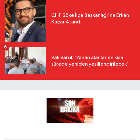
CHP Söke İlçe Başkanlığı'na Erkan
Kaçar Atandı
6
Vali Varol: 'Yanan alanlar en kısa
sürede yeniden yeşillendirilecek'