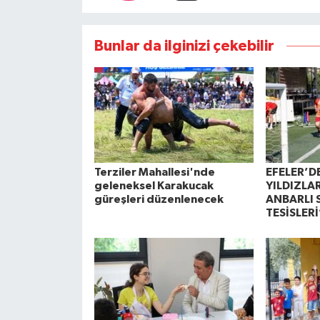
Bunlar da ilginizi çekebilir
Terziler Mahallesi'nde
EFELER’D
geleneksel Karakucak
YILDIZLA
güreşleri düzenlenecek
ANBARLI 
TESİSLER