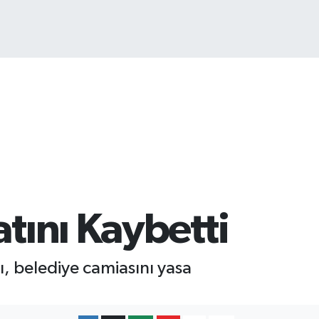
COIN
840,97
%-0.15
atını Kaybetti
tı, belediye camiasını yasa