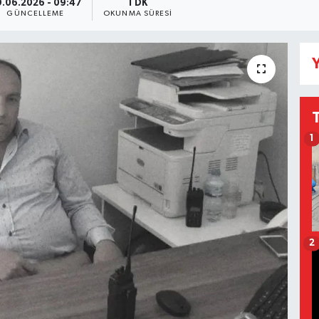
.06.2026 - 09:47
1 DK
GÜNCELLEME
OKUNMA SÜRESI
Y
1
2