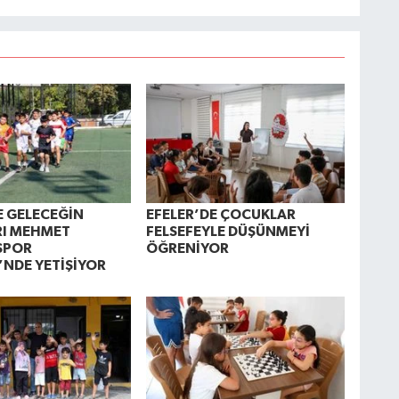
E GELECEĞİN
EFELER’DE ÇOCUKLAR
RI MEHMET
FELSEFEYLE DÜŞÜNMEYİ
SPOR
ÖĞRENİYOR
İ’NDE YETİŞİYOR