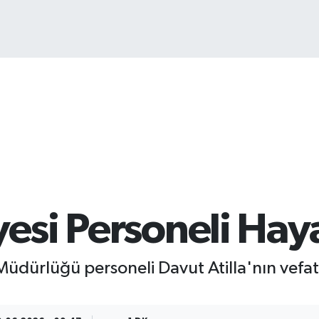
BIT
64.
yesi Personeli Hay
i Müdürlüğü personeli Davut Atilla'nın vefa