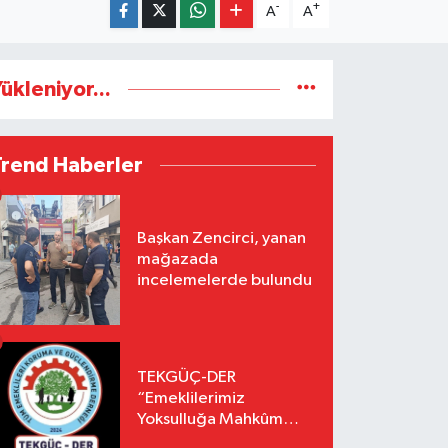
-
+
A
A
ükleniyor...
Trend Haberler
Başkan Zencirci, yanan
mağazada
incelemelerde bulundu
TEKGÜÇ-DER
“Emeklilerimiz
Yoksulluğa Mahkûm
Edilemez”