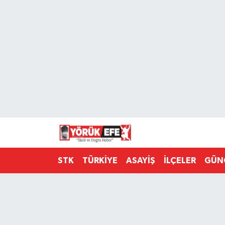
Aydın Nöbetçi Eczaneler
Aydın Hava Durumu
AYDIN Namaz Vakitleri
Aydın Trafik Yoğunluk Haritası
Süper Lig Puan Durumu ve Fikstür
STK
TÜRKİYE
ASAYİŞ
İLÇELER
GÜN
Tüm Manşetler
Son Dakika Haberleri
Haber Arşivi