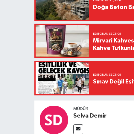
EDITÖRÜN SEÇTIĞI
Doğa Beton Ba
EDITÖRÜN SEÇTIĞI
Mirvari Kahves
Kahve Tutkunl
EDITÖRÜN SEÇTIĞI
Sınav Değil Eşi
MÜDÜR
Selva Demir