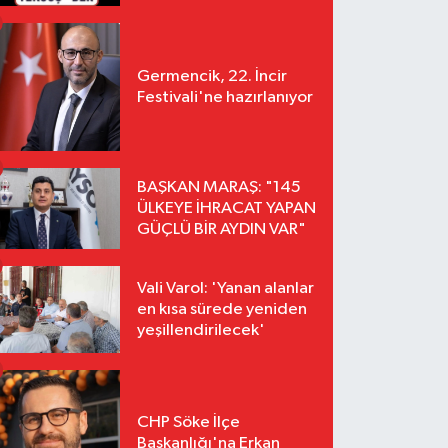
Germencik, 22. İncir
Festivali'ne hazırlanıyor
BAŞKAN MARAŞ: "145
ÜLKEYE İHRACAT YAPAN
GÜÇLÜ BİR AYDIN VAR"
Vali Varol: 'Yanan alanlar
en kısa sürede yeniden
yeşillendirilecek'
CHP Söke İlçe
Başkanlığı'na Erkan