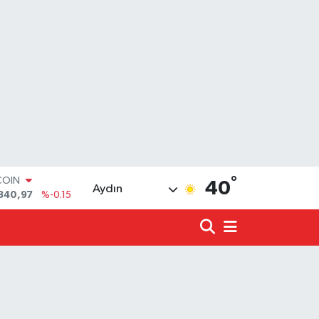
°
LAR
40
Aydın
7436
%0.18
RO
2510
%0.32
RLİN
4811
%0.38
LTIN
0.55
%0
T100
779
%-14