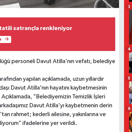
3
tatili satrançla renkleniyor
e
4
lüğü personeli Davut Atilla'nın vefatı, belediye
arafından yapılan açıklamada, uzun yıllardır
5
şı Davut Atilla'nın hayatını kaybetmesinin
 Açıklamada, "Belediyemizin Temizlik İşleri
kadaşımız Davut Atilla'yı kaybetmenin derin
6
an rahmet; kederli ailesine, yakınlarına ve
iyorum" ifadelerine yer verildi.