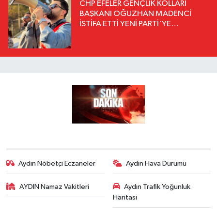
CHP EFELER GENÇLİK KOLLARI
BAŞKANI OĞUZHAN MADENCİ
İSTİFA ETTİ YENİ PARTİ'YE
KATILDIĞINI AÇIKLADI
Aydın Nöbetçi Eczaneler
Aydın Hava Durumu
AYDIN Namaz Vakitleri
Aydın Trafik Yoğunluk
Haritası