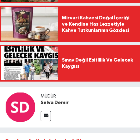
Mirvari Kahvesi Doğal İçeriği
ve Kendine Has Lezzetiyle
Kahve Tutkunlarının Gözdesi
Sınav Değil Eşitlilik Ve Gelecek
Kaygısı
MÜDÜR
Selva Demir