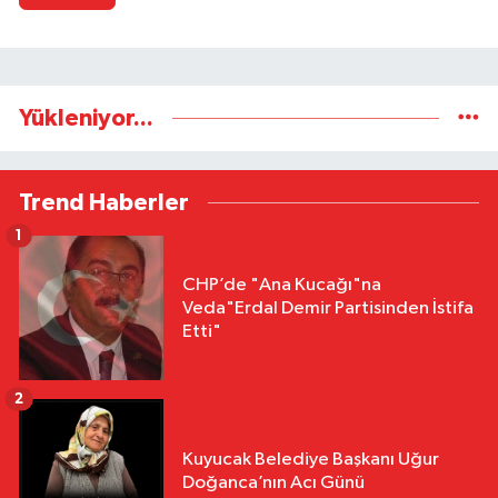
Yükleniyor...
Trend Haberler
1
CHP’de "Ana Kucağı"na
Veda"Erdal Demir Partisinden İstifa
Etti"
2
Kuyucak Belediye Başkanı Uğur
Doğanca’nın Acı Günü