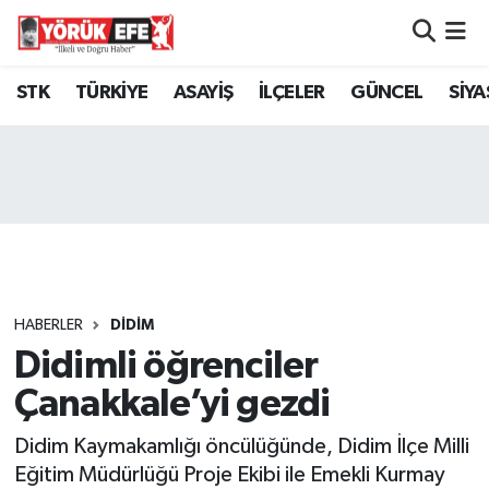
Aydın Nöbetçi Eczaneler
STK
TÜRKİYE
ASAYİŞ
İLÇELER
GÜNCEL
SİYA
Aydın Hava Durumu
AYDIN Namaz Vakitleri
Aydın Trafik Yoğunluk Haritası
Süper Lig Puan Durumu ve Fikstür
HABERLER
DİDİM
Didimli öğrenciler
Tüm Manşetler
Çanakkale’yi gezdi
Son Dakika Haberleri
Didim Kaymakamlığı öncülüğünde, Didim İlçe Milli
Haber Arşivi
Eğitim Müdürlüğü Proje Ekibi ile Emekli Kurmay