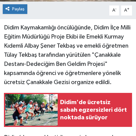
Paylaş
-
+
A
A
Didim Kaymakamlığı öncülüğünde, Didim İlçe Milli
Eğitim Müdürlüğü Proje Ekibi ile Emekli Kurmay
Kıdemli Albay Şener Tekbaş ve emekli öğretmen
Tülay Tekbaş tarafından yürütülen "Çanakkale
Destanı-Dedeciğim Ben Geldim Projesi"
kapsamında öğrenci ve öğretmenlere yönelik
ücretsiz Çanakkale Gezisi organize edildi.
Didim'de ücretsiz
sabah egzersizleri dört
noktada sürüyor