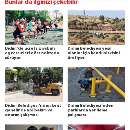
Bunlar da ilginizi çekebilir
Didim'de ücretsiz sabah
Didim Belediyesi yeşil
egzersizleri dört noktada
alanlar için kendi bitkisini
sürüyor
üretiyor
Didim Belediyesi'nden kent
Didim Belediyesi'nden
genelinde yol bakım ve
parklarda yenileme
onarım çalışması
çalışması