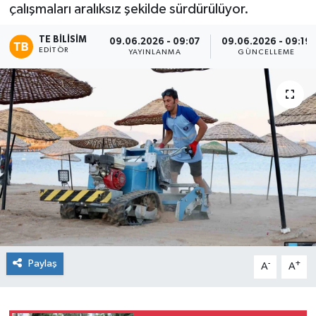
çalışmaları aralıksız şekilde sürdürülüyor.
TE BILISIM
09.06.2026 - 09:07
09.06.2026 - 09:19
EDITÖR
YAYINLANMA
GÜNCELLEME
Paylaş
-
+
A
A