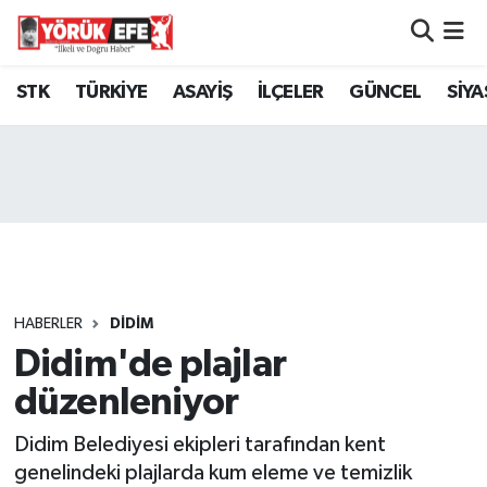
Aydın Nöbetçi Eczaneler
STK
TÜRKİYE
ASAYİŞ
İLÇELER
GÜNCEL
SİYA
Aydın Hava Durumu
AYDIN Namaz Vakitleri
Aydın Trafik Yoğunluk Haritası
Süper Lig Puan Durumu ve Fikstür
HABERLER
DİDİM
Didim'de plajlar
Tüm Manşetler
düzenleniyor
Son Dakika Haberleri
Didim Belediyesi ekipleri tarafından kent
Haber Arşivi
genelindeki plajlarda kum eleme ve temizlik