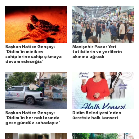
Başkan Hatice Gençay:
Mavişehir Pazar Yeri
'Didim'in minik ev
tatilcilerin ve yerlilerin
sahiplerine sahip çıkmaya
akınına uğradı
devam edeceğiz'
Başkan Hatice Gençay:
Didim Belediyesi'nden
'Didim'in her noktasında
ücretsiz halk konseri
gece gündüz sahadayız'