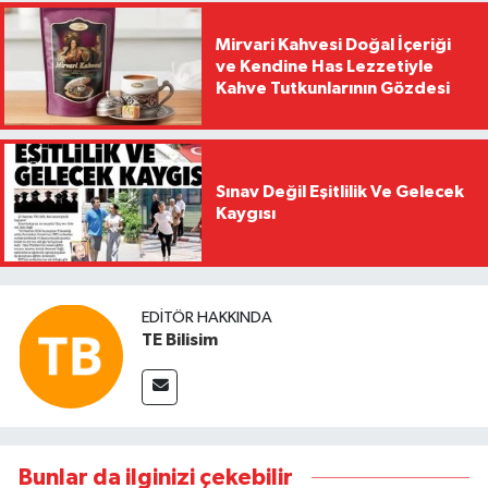
Mirvari Kahvesi Doğal İçeriği
ve Kendine Has Lezzetiyle
Kahve Tutkunlarının Gözdesi
Sınav Değil Eşitlilik Ve Gelecek
Kaygısı
EDITÖR HAKKINDA
TE Bilisim
Bunlar da ilginizi çekebilir