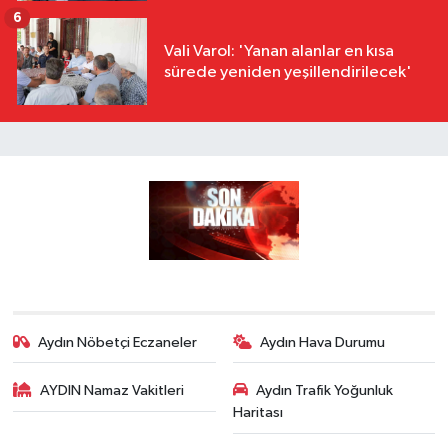
6
Vali Varol: 'Yanan alanlar en kısa
sürede yeniden yeşillendirilecek'
Aydın Nöbetçi Eczaneler
Aydın Hava Durumu
AYDIN Namaz Vakitleri
Aydın Trafik Yoğunluk
Haritası