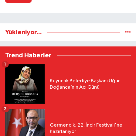
Yükleniyor...
Trend Haberler
1
Kuyucak Belediye Başkanı Uğur
Doğanca’nın Acı Günü
2
Germencik, 22. İncir Festivali'ne
hazırlanıyor