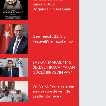
Başkanı Uğur
Doğanca’nın Acı Günü
Germencik, 22. İncir
Festivali'ne hazırlanıyor
BAŞKAN MARAŞ: "145
ÜLKEYE İHRACAT YAPAN
GÜÇLÜ BİR AYDIN VAR"
Vali Varol: 'Yanan alanlar
en kısa sürede yeniden
yeşillendirilecek'