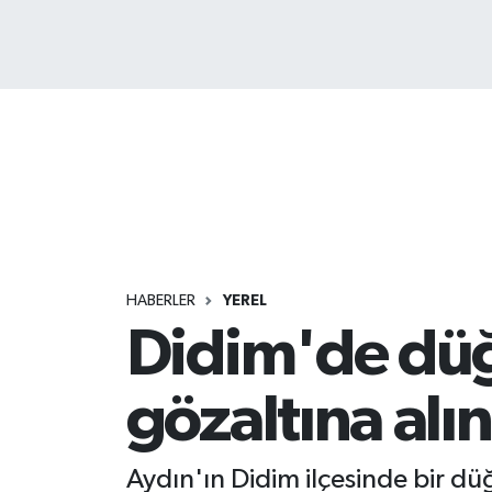
HABERLER
YEREL
Didim'de düğ
gözaltına alı
Aydın'ın Didim ilçesinde bir dü