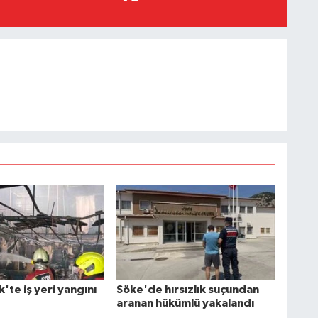
te iş yeri yangını
Söke'de hırsızlık suçundan
aranan hükümlü yakalandı