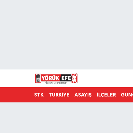
Aydın Nöbetçi Eczaneler
Aydın Hava Durumu
AYDIN Namaz Vakitleri
Aydın Trafik Yoğunluk Haritası
Süper Lig Puan Durumu ve Fikstür
STK
TÜRKİYE
ASAYİŞ
İLÇELER
GÜN
Tüm Manşetler
Son Dakika Haberleri
Haber Arşivi