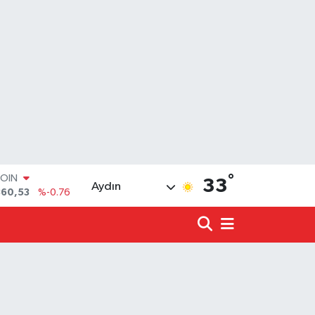
COIN
360,53
%-0.76
°
LAR
33
Aydın
7069
%0.17
RO
0265
%0.01
RLİN
1897
%0.02
LTIN
4.81
%1.44
T100
887
%64