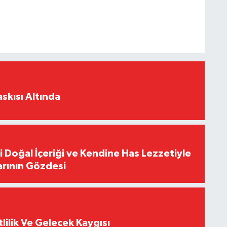
skısı Altında
i Doğal İçeriği ve Kendine Has Lezzetiyle
arının Gözdesi
tlilik Ve Gelecek Kaygısı