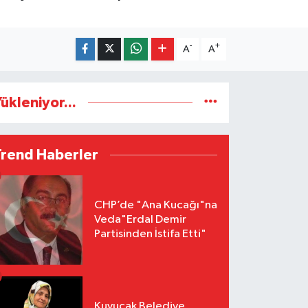
-
+
A
A
ükleniyor...
Trend Haberler
CHP’de "Ana Kucağı"na
Veda"Erdal Demir
Partisinden İstifa Etti"
Kuyucak Belediye