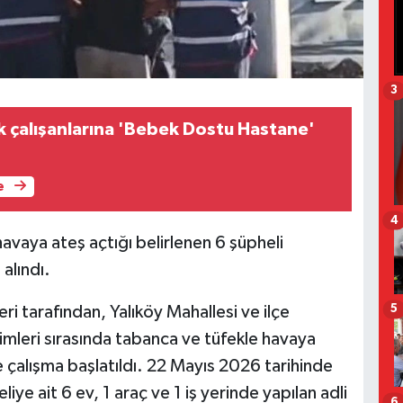
3
k çalışanlarına 'Bebek Dostu Hastane'
e
4
avaya ateş açtığı belirlenen 6 şüpheli
alındı.
5
ri tarafından, Yalıköy Mahallesi ve ilçe
leri sırasında tabanca ve tüfekle havaya
e çalışma başlatıldı. 22 Mayıs 2026 tarihinde
ye ait 6 ev, 1 araç ve 1 iş yerinde yapılan adli
6