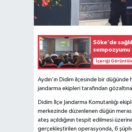
Söke'de sağlı
sempozyumu
İçeriği Görüntül
Aydın'ın Didim ilçesinde bir düğünde h
jandarma ekipleri tarafından gözaltına 
Didim İlçe Jandarma Komutanlığı ekiple
merkezinde düzenlenen düğün merasim
ateş açıldığının tespit edilmesi üzerin
gerçekleştirilen operasyonda, 6 şüpheli