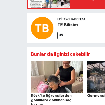
EDITÖR HAKKINDA
TE Bilisim
Bunlar da ilginizi çekebilir
Köşk'te öğrencilerden
Germencik'
gönüllere dokunan saç
bakımı