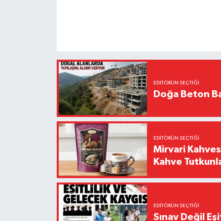
EDITÖRÜN SEÇTIĞI
Doğa Beton Ba
EDITÖRÜN SEÇTIĞI
Mirvari Kahves
Kahve Tutkunl
EDITÖRÜN SEÇTIĞI
Sınav Değil Eşi