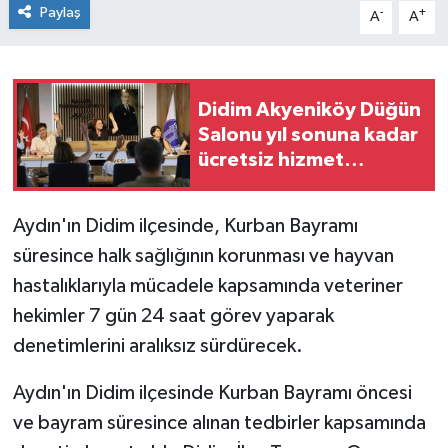
Paylaş
-
+
A
A
Didim Akyeniköy Düğün
Salonu yıl sonuna kadar
ücretsiz hizmet
verecek
Aydın'ın Didim ilçesinde, Kurban Bayramı
süresince halk sağlığının korunması ve hayvan
hastalıklarıyla mücadele kapsamında veteriner
hekimler 7 gün 24 saat görev yaparak
denetimlerini aralıksız sürdürecek.
Aydın'ın Didim ilçesinde Kurban Bayramı öncesi
ve bayram süresince alınan tedbirler kapsamında