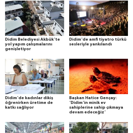
Didim Belediyesi Akbük'te
Didim'de amfi tiyatro türkü
yol yapım çalışmalarını
sesleriyle yankılandı
genişletiyor
Didim'de kadınlar dikiş
Başkan Hatice Gençay:
öğrenirken üretime de
'Didim'in minik ev
katkı sağlıyor
sahiplerine sahip çıkmaya
devam edeceğiz'