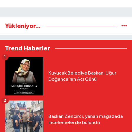
Yükleniyor...
Trend Haberler
1
Kuyucak Belediye Başkanı Uğur
Doğanca’nın Acı Günü
2
Başkan Zencirci, yanan mağazada
incelemelerde bulundu