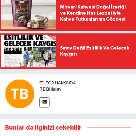
Mirvari Kahvesi Doğal İçeriği
ve Kendine Has Lezzetiyle
Kahve Tutkunlarının Gözdesi
Sınav Değil Eşitlilik Ve Gelecek
Kaygısı
EDITÖR HAKKINDA
TE Bilisim
Bunlar da ilginizi çekebilir