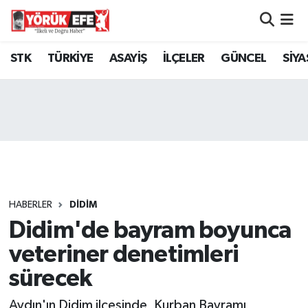
Aydın Nöbetçi Eczaneler
STK
TÜRKİYE
ASAYİŞ
İLÇELER
GÜNCEL
SİYA
Aydın Hava Durumu
AYDIN Namaz Vakitleri
Aydın Trafik Yoğunluk Haritası
Süper Lig Puan Durumu ve Fikstür
HABERLER
DİDİM
Didim'de bayram boyunca
Tüm Manşetler
veteriner denetimleri
Son Dakika Haberleri
sürecek
Haber Arşivi
Aydın'ın Didim ilçesinde, Kurban Bayramı