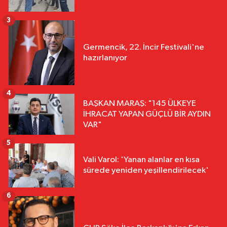
3
Germencik, 22. İncir Festivali'ne
hazırlanıyor
4
BAŞKAN MARAŞ: "145 ÜLKEYE
İHRACAT YAPAN GÜÇLÜ BİR AYDIN
VAR"
5
Vali Varol: 'Yanan alanlar en kısa
sürede yeniden yeşillendirilecek'
6