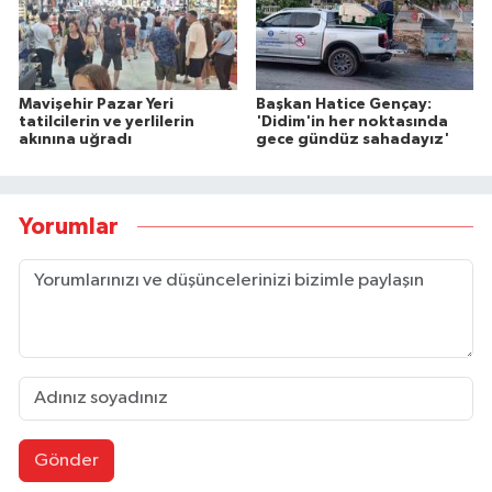
Mavişehir Pazar Yeri
Başkan Hatice Gençay:
tatilcilerin ve yerlilerin
'Didim'in her noktasında
akınına uğradı
gece gündüz sahadayız'
Yorumlar
Gönder