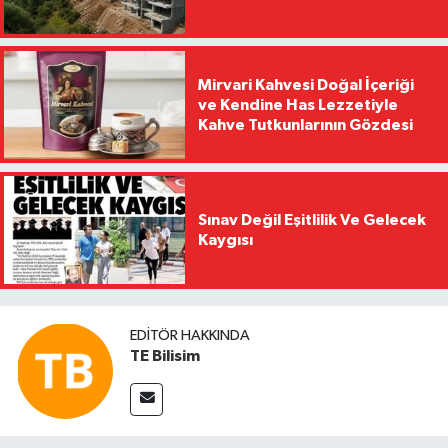
Mirvari Kahvesi Doğal İçeriği
ve Kendine Has Lezzetiyle
Kahve Tutkunlarının Gözdesi
Sınav Değil Eşitlilik Ve Gelecek
Kaygısı
EDITÖR HAKKINDA
TE Bilisim