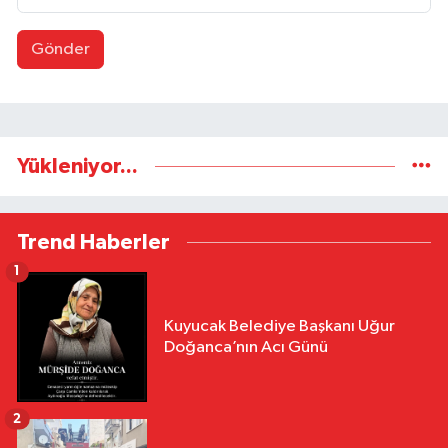
Gönder
Yükleniyor...
Trend Haberler
1
Kuyucak Belediye Başkanı Uğur
Doğanca’nın Acı Günü
2