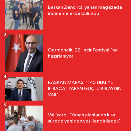
Başkan Zencirci, yanan mağazada
incelemelerde bulundu
3
Germencik, 22. İncir Festivali'ne
hazırlanıyor
4
BAŞKAN MARAŞ: "145 ÜLKEYE
İHRACAT YAPAN GÜÇLÜ BİR AYDIN
VAR"
5
Vali Varol: 'Yanan alanlar en kısa
sürede yeniden yeşillendirilecek'