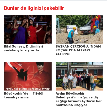
Bunlar da ilginizi çekebilir
Bilal Sonses, Didimlileri
BAŞKAN ÇERÇİOĞLU’NDAN
şarkılarıyla coşturdu
KOÇARLI’DA ALTYAPI
YATIRIMI
Büyükşehir'den '7 Eylül'
Aydın Büyükşehir
temalı yarışma
Belediyesi'nin ağız ve diş
sağlığı hizmeti Aydın'ın her
noktasına ulaşıyor