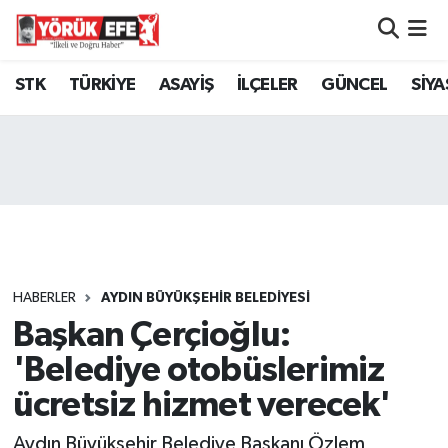
Aydın Nöbetçi Eczaneler
STK
TÜRKİYE
ASAYİŞ
İLÇELER
GÜNCEL
SİYA
Aydın Hava Durumu
AYDIN Namaz Vakitleri
Aydın Trafik Yoğunluk Haritası
Süper Lig Puan Durumu ve Fikstür
HABERLER
AYDIN BÜYÜKŞEHİR BELEDİYESİ
Başkan Çerçioğlu:
Tüm Manşetler
'Belediye otobüslerimiz
Son Dakika Haberleri
ücretsiz hizmet verecek'
Haber Arşivi
Aydın Büyükşehir Belediye Başkanı Özlem