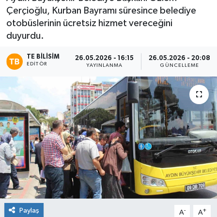
Çerçioğlu, Kurban Bayramı süresince belediye
otobüslerinin ücretsiz hizmet vereceğini
duyurdu.
TE BILISIM
26.05.2026 - 16:15
26.05.2026 - 20:08
EDITÖR
YAYINLANMA
GÜNCELLEME
Paylaş
-
+
A
A