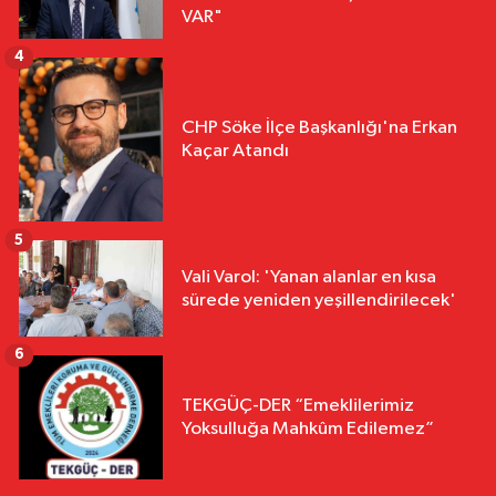
VAR"
4
CHP Söke İlçe Başkanlığı'na Erkan
Kaçar Atandı
5
Vali Varol: 'Yanan alanlar en kısa
sürede yeniden yeşillendirilecek'
6
TEKGÜÇ-DER “Emeklilerimiz
Yoksulluğa Mahkûm Edilemez”