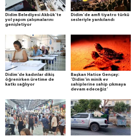
Didim Belediyesi Akbük'te
Didim'de amfi tiyatro türkü
yol yapım çalışmalarını
sesleriyle yankılandı
genişletiyor
Didim'de kadınlar dikiş
Başkan Hatice Gençay:
öğrenirken üretime de
'Didim'in minik ev
katkı sağlıyor
sahiplerine sahip çıkmaya
devam edeceğiz'