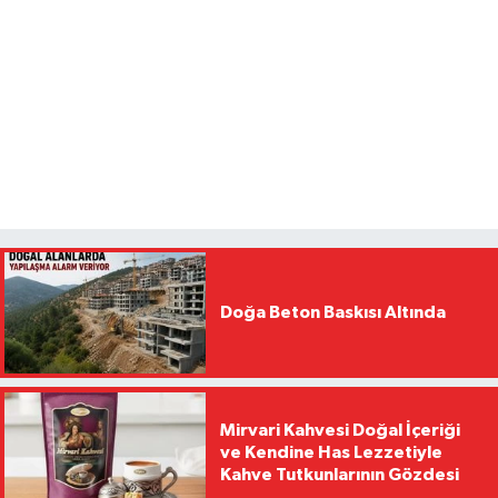
Doğa Beton Baskısı Altında
Mirvari Kahvesi Doğal İçeriği
ve Kendine Has Lezzetiyle
Kahve Tutkunlarının Gözdesi