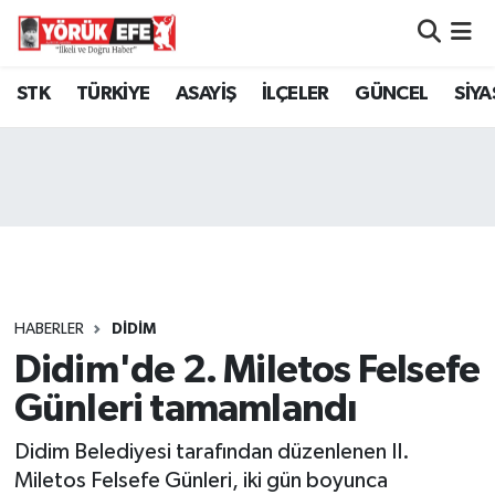
Aydın Nöbetçi Eczaneler
STK
TÜRKİYE
ASAYİŞ
İLÇELER
GÜNCEL
SİYA
Aydın Hava Durumu
AYDIN Namaz Vakitleri
Aydın Trafik Yoğunluk Haritası
Süper Lig Puan Durumu ve Fikstür
HABERLER
DİDİM
Didim'de 2. Miletos Felsefe
Tüm Manşetler
Günleri tamamlandı
Son Dakika Haberleri
Didim Belediyesi tarafından düzenlenen II.
Haber Arşivi
Miletos Felsefe Günleri, iki gün boyunca