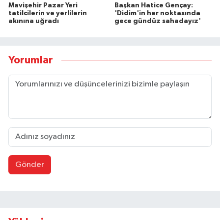
Mavişehir Pazar Yeri
Başkan Hatice Gençay:
tatilcilerin ve yerlilerin
'Didim'in her noktasında
akınına uğradı
gece gündüz sahadayız'
Yorumlar
Gönder