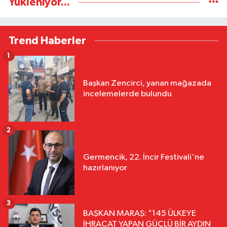
Yükleniyor...
Trend Haberler
1
Başkan Zencirci, yanan mağazada
incelemelerde bulundu
2
Germencik, 22. İncir Festivali'ne
hazırlanıyor
3
BAŞKAN MARAŞ: "145 ÜLKEYE
İHRACAT YAPAN GÜÇLÜ BİR AYDIN