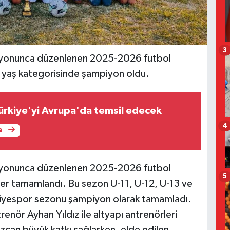
3
syonunca düzenlenen 2025-2026 futbol
 yaş kategorisinde şampiyon oldu.
Türkiye'yi Avrupa'da temsil edecek
4
e
syonunca düzenlenen 2025-2026 futbol
5
ler tamamlandı. Bu sezon U-11, U-12, U-13 ve
diyespor sezonu şampiyon olarak tamamladı.
enör Ayhan Yıldız ile altyapı antrenörleri