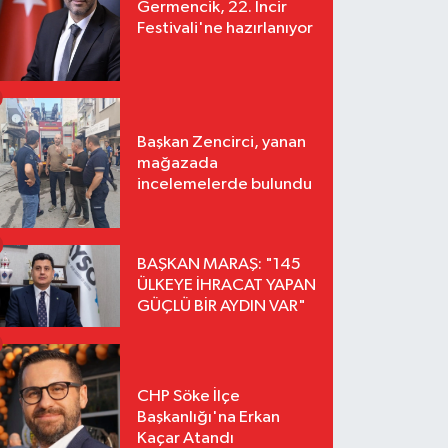
Germencik, 22. İncir
Festivali'ne hazırlanıyor
Başkan Zencirci, yanan
mağazada
incelemelerde bulundu
BAŞKAN MARAŞ: "145
ÜLKEYE İHRACAT YAPAN
GÜÇLÜ BİR AYDIN VAR"
CHP Söke İlçe
Başkanlığı'na Erkan
Kaçar Atandı