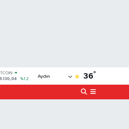
°
OLAR
36
Aydın
7,7106
%0.17
URO
5,1652
%0.27
TERLİN
4,4046
%0.35
.ALTIN
618.49
%2.12
İST100
3.773
%-19