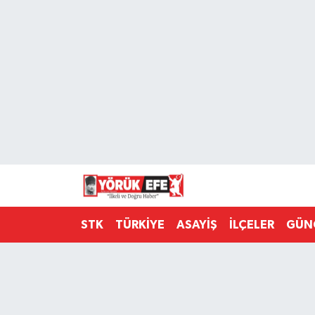
Aydın Nöbetçi Eczaneler
Aydın Hava Durumu
AYDIN Namaz Vakitleri
Aydın Trafik Yoğunluk Haritası
Süper Lig Puan Durumu ve Fikstür
STK
TÜRKİYE
ASAYİŞ
İLÇELER
GÜN
Tüm Manşetler
Son Dakika Haberleri
Haber Arşivi