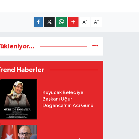
-
+
A
A
ükleniyor...
Trend Haberler
Kuyucak Belediye
Başkanı Uğur
Doğanca’nın Acı Günü