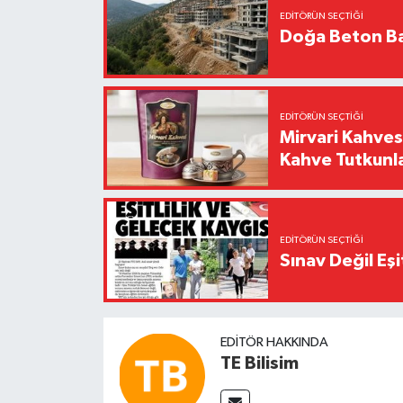
EDITÖRÜN SEÇTIĞI
Doğa Beton Ba
EDITÖRÜN SEÇTIĞI
Mirvari Kahves
Kahve Tutkunl
EDITÖRÜN SEÇTIĞI
Sınav Değil Eşi
EDITÖR HAKKINDA
TE Bilisim