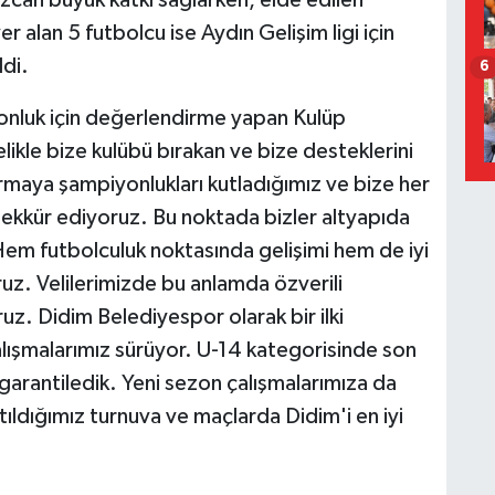
can büyük katkı sağlarken, elde edilen
r alan 5 futbolcu ise Aydın Gelişim ligi için
ldi.
6
yonluk için değerlendirme yapan Kulüp
ikle bize kulübü bırakan ve bize desteklerini
maya şampiyonlukları kutladığımız ve bize her
ekkür ediyoruz. Bu noktada bizler altyapıda
Hem futbolculuk noktasında gelişimi hem de iyi
ruz. Velilerimizde bu anlamda özverili
z. Didim Belediyespor olarak bir ilki
alışmalarımız sürüyor. U-14 kategorisinde son
arantiledik. Yeni sezon çalışmalarımıza da
ldığımız turnuva ve maçlarda Didim'i en iyi