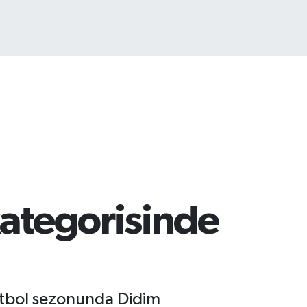
ITCOIN
5.130,04
%1.2
kategorisinde
tbol sezonunda Didim