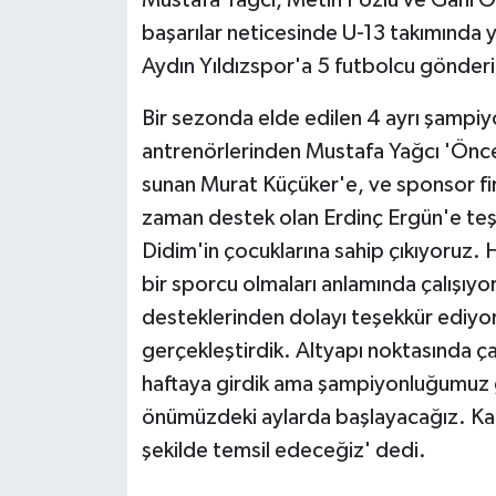
Mustafa Yağcı, Metin Pozlu ve Gani Öz
başarılar neticesinde U-13 takımında ye
Aydın Yıldızspor'a 5 futbolcu gönderi
Bir sezonda elde edilen 4 ayrı şampi
antrenörlerinden Mustafa Yağcı 'Öncel
sunan Murat Küçüker'e, ve sponsor fir
zaman destek olan Erdinç Ergün'e teş
Didim'in çocuklarına sahip çıkıyoruz. 
bir sporcu olmaları anlamında çalışıyo
desteklerinden dolayı teşekkür ediyoru
gerçekleştirdik. Altyapı noktasında ç
haftaya girdik ama şampiyonluğumuz g
önümüzdeki aylarda başlayacağız. Katı
şekilde temsil edeceğiz' dedi.