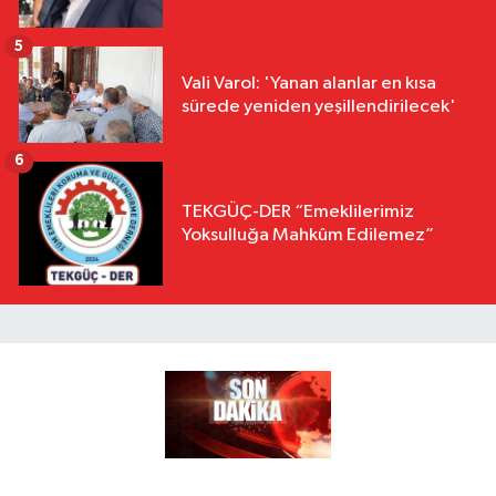
5
Vali Varol: 'Yanan alanlar en kısa
sürede yeniden yeşillendirilecek'
6
TEKGÜÇ-DER “Emeklilerimiz
Yoksulluğa Mahkûm Edilemez”