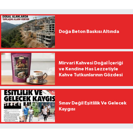
Doğa Beton Baskısı Altında
Mirvari Kahvesi Doğal İçeriği
ve Kendine Has Lezzetiyle
Kahve Tutkunlarının Gözdesi
Sınav Değil Eşitlilik Ve Gelecek
Kaygısı