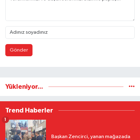
Gönder
Yükleniyor...
Trend Haberler
1
Başkan Zencirci, yanan mağazada