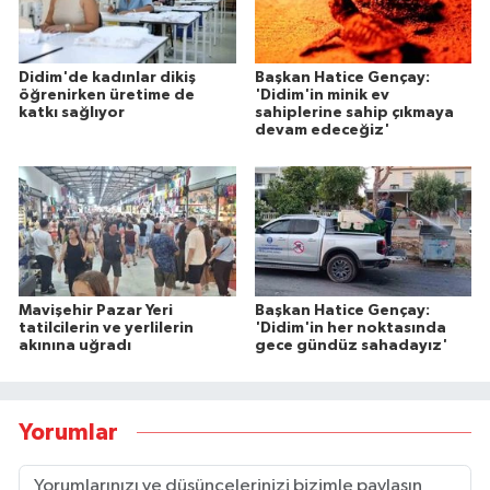
Didim'de kadınlar dikiş
Başkan Hatice Gençay:
öğrenirken üretime de
'Didim'in minik ev
katkı sağlıyor
sahiplerine sahip çıkmaya
devam edeceğiz'
Mavişehir Pazar Yeri
Başkan Hatice Gençay:
tatilcilerin ve yerlilerin
'Didim'in her noktasında
akınına uğradı
gece gündüz sahadayız'
Yorumlar