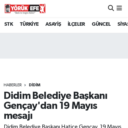
Aydın Nöbetçi Eczaneler
STK
TÜRKİYE
ASAYİŞ
İLÇELER
GÜNCEL
SİYA
Aydın Hava Durumu
AYDIN Namaz Vakitleri
Aydın Trafik Yoğunluk Haritası
Süper Lig Puan Durumu ve Fikstür
HABERLER
DİDİM
Didim Belediye Başkanı
Tüm Manşetler
Gençay'dan 19 Mayıs
Son Dakika Haberleri
mesajı
Haber Arşivi
Didim Belediye Başkanı Hatice Gençay, 19 Mayıs