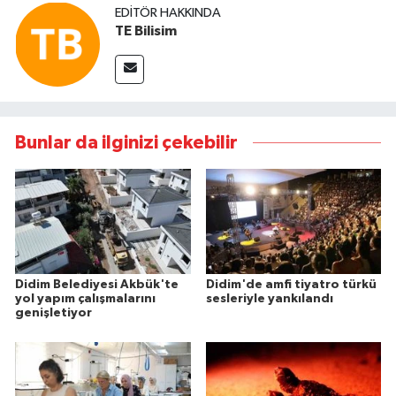
EDITÖR HAKKINDA
TE Bilisim
Bunlar da ilginizi çekebilir
Didim Belediyesi Akbük'te
Didim'de amfi tiyatro türkü
yol yapım çalışmalarını
sesleriyle yankılandı
genişletiyor