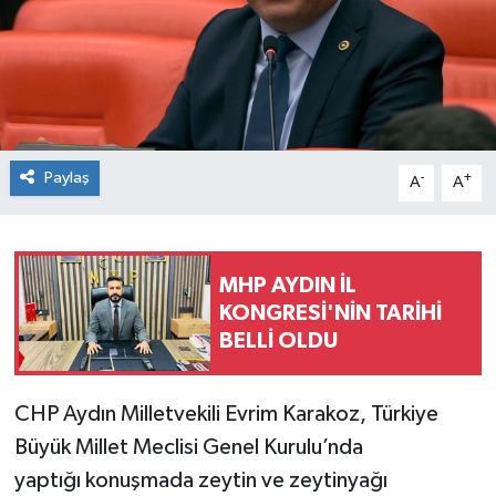
Paylaş
-
+
A
A
MHP AYDIN İL
KONGRESİ'NİN TARİHİ
BELLİ OLDU
CHP Aydın Milletvekili Evrim Karakoz, Türkiye
Büyük Millet Meclisi Genel Kurulu’nda
yaptığı konuşmada zeytin ve zeytinyağı