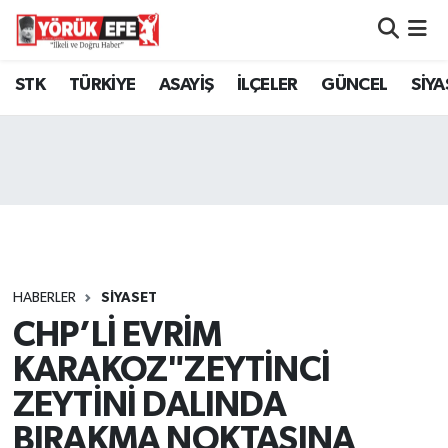
Aydın Nöbetçi Eczaneler
STK
TÜRKİYE
ASAYİŞ
İLÇELER
GÜNCEL
SİYA
Aydın Hava Durumu
AYDIN Namaz Vakitleri
Aydın Trafik Yoğunluk Haritası
Süper Lig Puan Durumu ve Fikstür
HABERLER
SİYASET
CHP’Lİ EVRİM
Tüm Manşetler
KARAKOZ"ZEYTİNCİ
Son Dakika Haberleri
ZEYTİNİ DALINDA
BIRAKMA NOKTASINA
Haber Arşivi