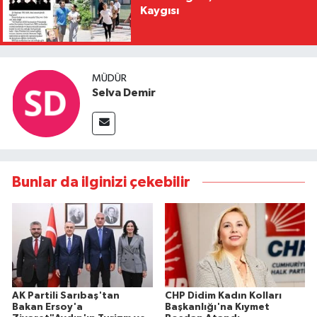
Kaygısı
MÜDÜR
Selva Demir
Bunlar da ilginizi çekebilir
AK Partili Sarıbaş'tan
CHP Didim Kadın Kolları
Bakan Ersoy'a
Başkanlığı'na Kıymet