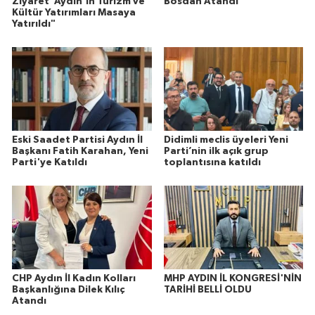
Ziyaret"Aydın'ın Turizm ve
Bosdan Atandı
Kültür Yatırımları Masaya
Yatırıldı"
Eski Saadet Partisi Aydın İl
Didimli meclis üyeleri Yeni
Başkanı Fatih Karahan, Yeni
Parti’nin ilk açık grup
Parti'ye Katıldı
toplantısına katıldı
CHP Aydın İl Kadın Kolları
MHP AYDIN İL KONGRESİ'NİN
Başkanlığına Dilek Kılıç
TARİHİ BELLİ OLDU
Atandı