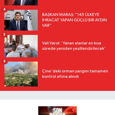
4
BAŞKAN MARAŞ: "145 ÜLKEYE
İHRACAT YAPAN GÜÇLÜ BİR AYDIN
VAR"
5
Vali Varol: 'Yanan alanlar en kısa
sürede yeniden yeşillendirilecek'
6
Çine'deki orman yangını tamamen
kontrol altına alındı