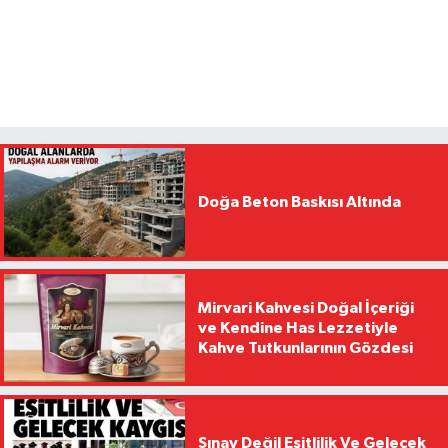
Doğa Beton Baskısı Altında
Mirvari Kahvesi Doğal İçeriği
ve Kendine Has Lezzetiyle
Kahve Tutkunlarının Gözdesi
Sınav Değil Eşitlilik Ve Gelecek