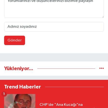
Gönder
Yükleniyor...
Trend Haberler
1
CHP’de "Ana Kucağı"na