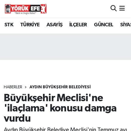
Aydın Nöbetçi Eczaneler
STK
TÜRKİYE
ASAYİŞ
İLÇELER
GÜNCEL
SİYA
Aydın Hava Durumu
AYDIN Namaz Vakitleri
Aydın Trafik Yoğunluk Haritası
Süper Lig Puan Durumu ve Fikstür
HABERLER
AYDIN BÜYÜKŞEHİR BELEDİYESİ
Büyükşehir Meclisi'ne
Tüm Manşetler
'ilaçlama' konusu damga
Son Dakika Haberleri
vurdu
Haber Arşivi
Aydın Büyükşehir Belediye Meclisi'nin Temmuz ayı