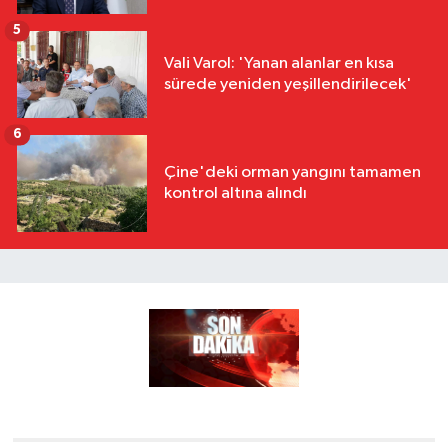
5
Vali Varol: 'Yanan alanlar en kısa
sürede yeniden yeşillendirilecek'
6
Çine'deki orman yangını tamamen
kontrol altına alındı