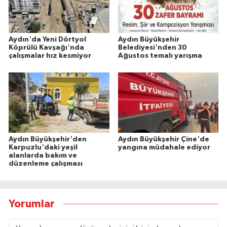
Aydın'da Yeni Dörtyol
Aydın Büyükşehir
Köprülü Kavşağı'nda
Belediyesi'nden 30
çalışmalar hız kesmiyor
Ağustos temalı yarışma
Aydın Büyükşehir'den
Aydın Büyükşehir Çine'de
Karpuzlu'daki yeşil
yangına müdahale ediyor
alanlarda bakım ve
düzenleme çalışması
Yorumlar