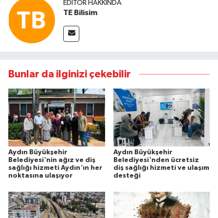
EDITÖR HAKKINDA
TE Bilisim
Bunlar da ilginizi çekebilir
Aydın Büyükşehir
Aydın Büyükşehir
Belediyesi'nin ağız ve diş
Belediyesi'nden ücretsiz
sağlığı hizmeti Aydın'ın her
diş sağlığı hizmeti ve ulaşım
noktasına ulaşıyor
desteği