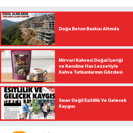
Doğa Beton Baskısı Altında
Mirvari Kahvesi Doğal İçeriği
ve Kendine Has Lezzetiyle
Kahve Tutkunlarının Gözdesi
Sınav Değil Eşitlilik Ve Gelecek
Kaygısı