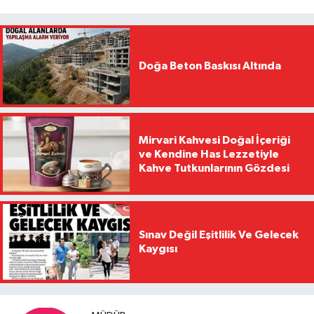
Doğa Beton Baskısı Altında
Mirvari Kahvesi Doğal İçeriği
ve Kendine Has Lezzetiyle
Kahve Tutkunlarının Gözdesi
Sınav Değil Eşitlilik Ve Gelecek
Kaygısı