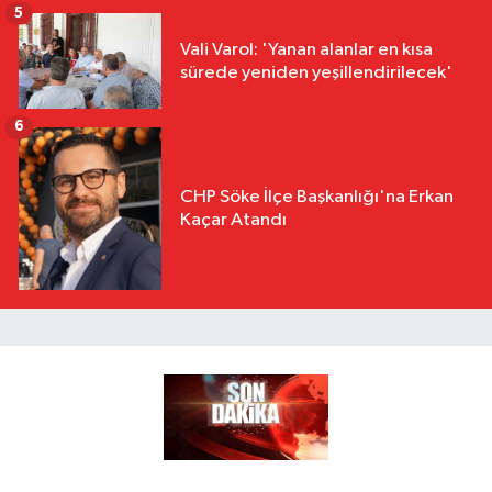
5
Vali Varol: 'Yanan alanlar en kısa
sürede yeniden yeşillendirilecek'
6
CHP Söke İlçe Başkanlığı'na Erkan
Kaçar Atandı