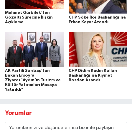
Mehmet Gürbilek'ten
CHP Söke İlçe Başkanlığı'na
Gözaltı Sürecine İlişkin
Erkan Kaçar Atandı
Açıklama
AK Partili Sarıbaş'tan
CHP Didim Kadın Kolları
Bakan Ersoy'a
Başkanlığı'na Kıymet
Ziyaret"Aydın'ın Turizm ve
Bosdan Atandı
Kültür Yatırımları Masaya
Yatırıldı"
Yorumlar