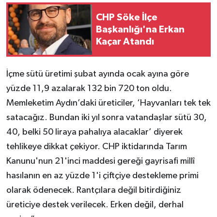
CHP Söke İlçe
Başkanlığı'na Erkan
Kaçar Atandı
İçme sütü üretimi şubat ayında ocak ayına göre
yüzde 11,9 azalarak 132 bin 720 ton oldu.
Memleketim Aydın’daki üreticiler, ‘Hayvanları tek tek
satacağız. Bundan iki yıl sonra vatandaşlar sütü 30,
40, belki 50 liraya pahalıya alacaklar’ diyerek
tehlikeye dikkat çekiyor. CHP iktidarında Tarım
Kanunu'nun 21'inci maddesi gereği gayrisafi millî
hasılanın en az yüzde 1'i çiftçiye destekleme primi
olarak ödenecek. Rantçılara değil bitirdiğiniz
üreticiye destek verilecek. Erken değil, derhal