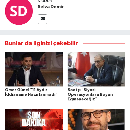
MÜDÜR
Selva Demir
Bunlar da ilginizi çekebilir
Ömer Günel "11 Aydır
Saatçı "Siyasi
İddianame Hazırlanmadı"
Operasyonlara Boyun
Eğmeyeceğiz"