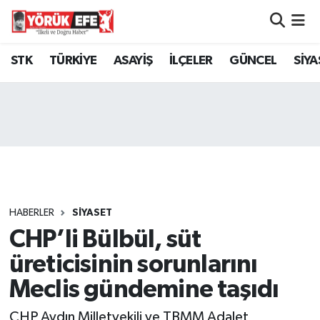
Aydın Nöbetçi Eczaneler
STK
TÜRKİYE
ASAYİŞ
İLÇELER
GÜNCEL
SİYA
Aydın Hava Durumu
AYDIN Namaz Vakitleri
Aydın Trafik Yoğunluk Haritası
Süper Lig Puan Durumu ve Fikstür
HABERLER
SİYASET
CHP’li Bülbül, süt
Tüm Manşetler
üreticisinin sorunlarını
Son Dakika Haberleri
Meclis gündemine taşıdı
Haber Arşivi
CHP Aydın Milletvekili ve TBMM Adalet