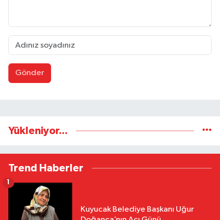
Gönder
Yükleniyor...
Trend Haberler
1
Kuyucak Belediye Başkanı Uğur
Doğanca’nın Acı Günü