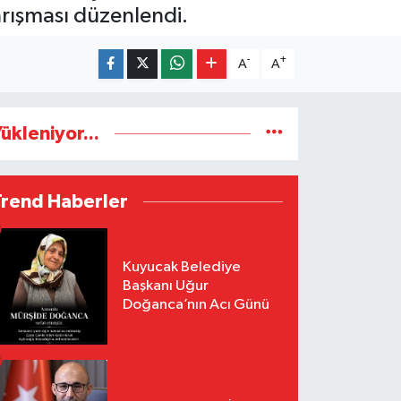
arışması düzenlendi.
-
+
A
A
ükleniyor...
Trend Haberler
Kuyucak Belediye
Başkanı Uğur
Doğanca’nın Acı Günü