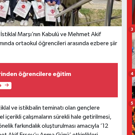
3
İstiklal Marşı’nın Kabulü ve Mehmet Akif
mında ortaokul öğrencileri arasında ezbere şiir
inden öğrencilere eğitim
4
e
5
tiklal ve istikbalin teminatı olan gençlere
l içerikli çalışmaların sürekli hale getirilmesi,
elik farkındalık oluşturulması amacıyla ’12