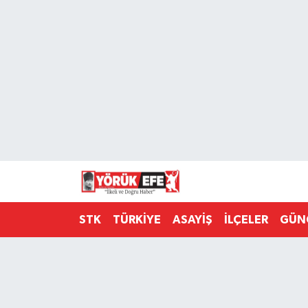
Aydın Nöbetçi Eczaneler
Aydın Hava Durumu
AYDIN Namaz Vakitleri
Aydın Trafik Yoğunluk Haritası
Süper Lig Puan Durumu ve Fikstür
STK
TÜRKİYE
ASAYİŞ
İLÇELER
GÜN
Tüm Manşetler
Son Dakika Haberleri
Haber Arşivi