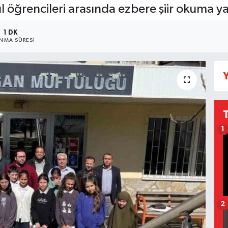
l öğrencileri arasında ezbere şiir okuma y
1 DK
NMA SÜRESI
Y
1
2