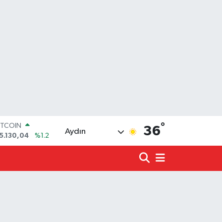
ITCOIN
°
36
Aydın
5.130,04
%1.2
OLAR
7,7106
%0.17
URO
5,1652
%0.27
TERLİN
4,4046
%0.35
.ALTIN
648.99
%2.59