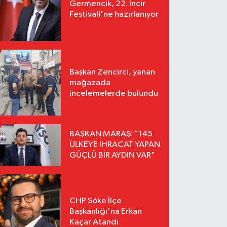
Germencik, 22. İncir
Festivali'ne hazırlanıyor
Başkan Zencirci, yanan
mağazada
incelemelerde bulundu
BAŞKAN MARAŞ: "145
ÜLKEYE İHRACAT YAPAN
GÜÇLÜ BİR AYDIN VAR"
CHP Söke İlçe
Başkanlığı'na Erkan
Kaçar Atandı