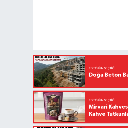
EDITÖRÜN SEÇTIĞI
Doğa Beton Ba
EDITÖRÜN SEÇTIĞI
Mirvari Kahves
Kahve Tutkunl