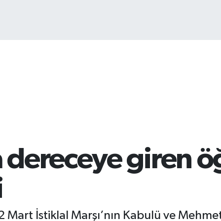
B
1
dereceye giren öğ
i
2 Mart İstiklal Marşı’nın Kabulü ve Mehm