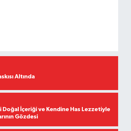
skısı Altında
i Doğal İçeriği ve Kendine Has Lezzetiyle
arının Gözdesi