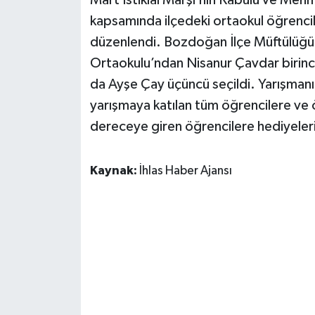
Mart İstiklal Marşı’nın Kabulü ve Mehm
kapsamında ilçedeki ortaokul öğrencil
düzenlendi. Bozdoğan İlçe Müftülüğü
Ortaokulu’ndan Nisanur Çavdar birinc
da Ayşe Çay üçüncü seçildi. Yarışmanı
yarışmaya katılan tüm öğrencilere ve 
dereceye giren öğrencilere hediyeleri
Kaynak:
İhlas Haber Ajansı