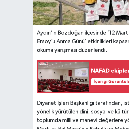
Aydın’ın Bozdoğan ilçesinde ’12 Mart 
Ersoy’u Anma Günü’ etkinlikleri kapsa
okuma yarışması düzenlendi.
NAFAD ekipler
İçeriği Görüntül
Diyanet İşleri Başkanlığı tarafından, is
yönelik yürütülen dini, sosyal ve kültüre
toplumda milli ve manevi değerlere yön