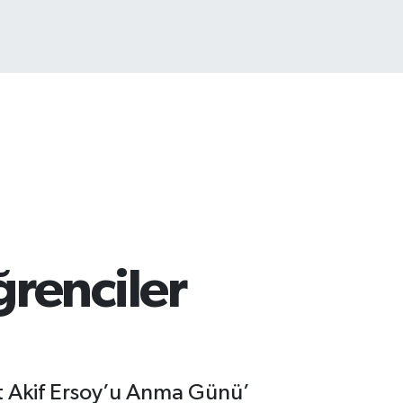
İST100
3.773
%-19
renciler
et Akif Ersoy’u Anma Günü’