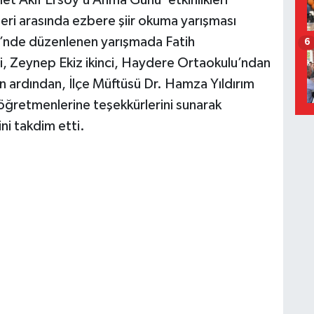
et Akif Ersoy’u Anma Günü’ etkinlikleri
eri arasında ezbere şiir okuma yarışması
’nde düzenlenen yarışmada Fatih
6
i, Zeynep Ekiz ikinci, Haydere Ortaokulu’ndan
n ardından, İlçe Müftüsü Dr. Hamza Yıldırım
öğretmenlerine teşekkürlerini sunarak
ni takdim etti.