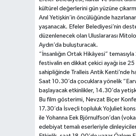
kültürel değerlerini gün yüzüne çıkar
Anıl Yetişkin’in öncülüğünde hazırlanan
yaşanacak. Efeler Belediyesi’nin destekl
düzenlenecek olan Uluslararası Mitoloji
Aydın’da buluşturacak.
“İnsanlığın Ortak Hikâyesi” temasıyla 
festivalin en dikkat çekici ayağı ise 
sahipliğinde Tralleis Antik Kenti’nde h
Saat 10.30’da çocuklara yönelik “Earwi
başlayacak etkinlikler, 14.30’da yeti
Bu film gösterimi, Nevzat Biçer Konfe
17.30’da İsveçli topluluk YoJuliet kons
ile Yohanna Eek Björnulfson’dan (vokal 
edebiyat temalı eserleriyle dinleyicile