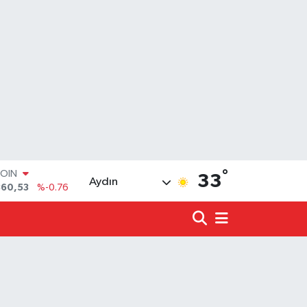
COIN
°
33
Aydın
360,53
%-0.76
LAR
7069
%0.17
RO
0265
%0.01
RLİN
1897
%0.02
LTIN
4.81
%1.44