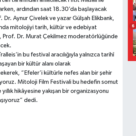
an tarafından anlatılacak Hitit Masalı ile
sunarken, ardından saat 18.30’da başlayacak
f. Dr. Aynur Çivelek ve yazar Gülşah Elikbank,
6
nda mitolojiyi tarih, kültür ve edebiyat
, Prof. Dr. Murat Çekilmez moderatörlüğünde
ecek.
alleis’in bu festival aracılığıyla yalnızca tarihî
şayan bir kültür alanı olarak
erek, “Efeler’i kültürle nefes alan bir şehir
liyoruz. Mitoloji Film Festivali bu hedefin somut
ce yıllık hikâyesine yakışan bir organizasyonu
aşıyoruz” dedi.