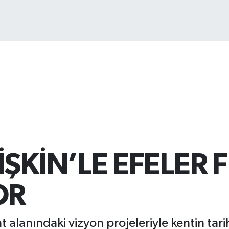
BİS
13.
ŞKİN’LE EFELER F
OR
at alanındaki vizyon projeleriyle kentin tari