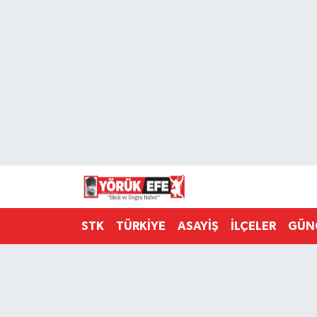
Aydın Nöbetçi Eczaneler
Aydın Hava Durumu
AYDIN Namaz Vakitleri
Aydın Trafik Yoğunluk Haritası
Süper Lig Puan Durumu ve Fikstür
STK
TÜRKİYE
ASAYİŞ
İLÇELER
GÜN
Tüm Manşetler
Son Dakika Haberleri
Haber Arşivi