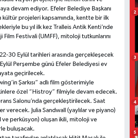
maya devam ediyor. Efeler Belediye Başkanı
2
 kültür projeleri kapsamında, kentte bir ilk
eriyle bu yıl ilk kez Tralleis Antik Kenti’nde
 Film Festivali (UMFF), mitoloji tutkunlarını
22-30 Eylül tarihleri arasında gerçekleşecek
3
25 Eylül Perşembe günü Efeler Belediyesi ev
ayata geçirilecek.
ng’in Şarkısı” adlı film gösterimiyle
şkinlere özel “Histroy” filmiyle devam edecek.
rans Salonu’nda gerçekleştirilecek. Saat
4
er verecek. Julia Sandwall (yaylılar ve piyano)
ve perküsyon) oluşan ikili, mitoloji ve
rle buluşacak.
5