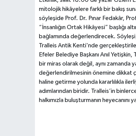
Etkinlik, saat 18.00’de yazar Özlem Ert
mitolojik hikâyelere farklı bir bakış 
söyleşide Prof. Dr. Pınar Fedakâr, Pro
“İnsanlığın Ortak Hikâyesi” başlığı altı
bağlamında değerlendirecek. Söyleşi
Tralleis Antik Kenti'nde gerçekleştiril
Efeler Belediye Başkanı Anıl Yetişkin, Tr
bir miras olarak değil, aynı zamanda ya
değerlendirilmesinin önemine dikkat çek
haline getirme yolunda kararlılıkla iler
adımlarından biridir. Tralleis’in binler
halkımızla buluşturmanın heyecanını y