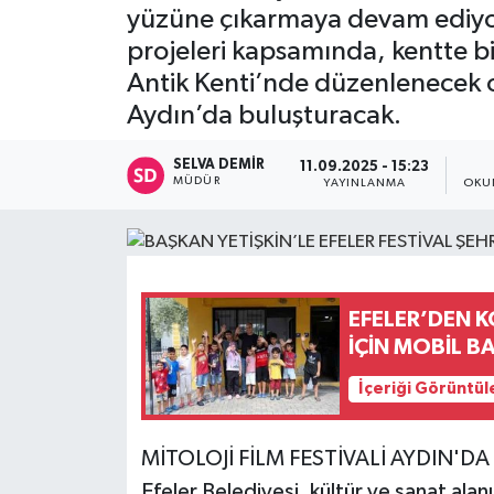
yüzüne çıkarmaya devam ediyor.
projeleri kapsamında, kentte bir 
Antik Kenti’nde düzenlenecek ola
Aydın’da buluşturacak.
SELVA DEMIR
11.09.2025 - 15:23
MÜDÜR
YAYINLANMA
OKU
EFELER’DEN 
İÇİN MOBİL B
İçeriği Görüntül
MİTOLOJİ FİLM FESTİVALİ AYDIN'DA
Efeler Belediyesi, kültür ve sanat alanı