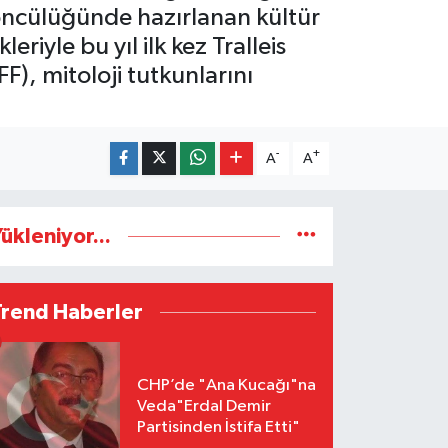
 öncülüğünde hazırlanan kültür
riyle bu yıl ilk kez Tralleis
F), mitoloji tutkunlarını
-
+
A
A
ükleniyor...
Trend Haberler
CHP’de "Ana Kucağı"na
Veda"Erdal Demir
Partisinden İstifa Etti"