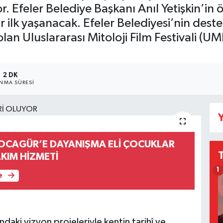
 Efeler Belediye Başkanı Anıl Yetişkin’in
ilk yaşanacak. Efeler Belediyesi’nin destekle
n Uluslararası Mitoloji Film Festivali (UMF
2 DK
NMA SÜRESI
Y
KOCAGÜR’E DAYANIŞMA ELİ ÇOCUKLAR
AKIM HİZMETİ
1
e
ndaki vizyon projeleriyle kentin tarihî ve