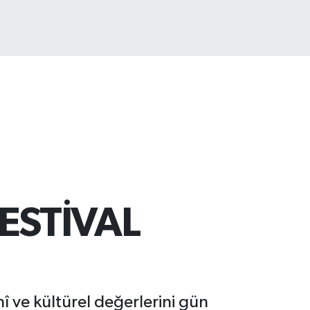
T100
887
%64
ESTİVAL
hî ve kültürel değerlerini gün