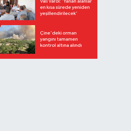
Vali Varol: 'Yanan alanlar
en kısa sürede yeniden
yeşillendirilecek'
Çine'deki orman
yangını tamamen
kontrol altına alındı