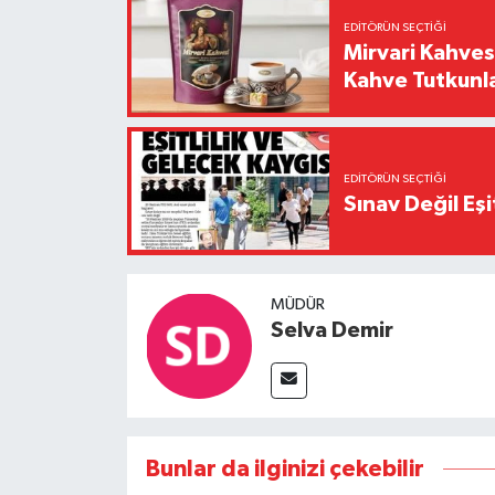
EDITÖRÜN SEÇTIĞI
Mirvari Kahves
Kahve Tutkunl
EDITÖRÜN SEÇTIĞI
Sınav Değil Eşi
MÜDÜR
Selva Demir
Bunlar da ilginizi çekebilir