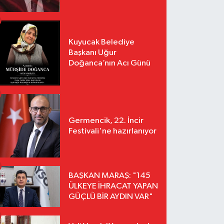
Kuyucak Belediye
Başkanı Uğur
Doğanca’nın Acı Günü
Germencik, 22. İncir
Festivali'ne hazırlanıyor
BAŞKAN MARAŞ: "145
ÜLKEYE İHRACAT YAPAN
GÜÇLÜ BİR AYDIN VAR"