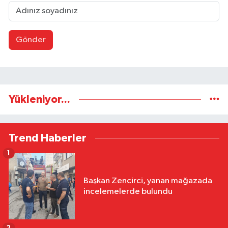
Gönder
Yükleniyor...
Trend Haberler
1
Başkan Zencirci, yanan mağazada
incelemelerde bulundu
2