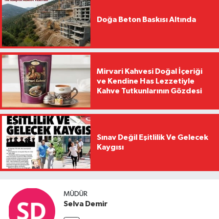
Doğa Beton Baskısı Altında
Mirvari Kahvesi Doğal İçeriği
ve Kendine Has Lezzetiyle
Kahve Tutkunlarının Gözdesi
Sınav Değil Eşitlilik Ve Gelecek
Kaygısı
MÜDÜR
Selva Demir