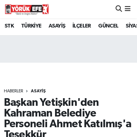
Aydın Nöbetçi Eczaneler
STK
TÜRKİYE
ASAYİŞ
İLÇELER
GÜNCEL
SİYA
Aydın Hava Durumu
AYDIN Namaz Vakitleri
Aydın Trafik Yoğunluk Haritası
Süper Lig Puan Durumu ve Fikstür
HABERLER
ASAYİŞ
Başkan Yetişkin'den
Tüm Manşetler
Kahraman Belediye
Son Dakika Haberleri
Personeli Ahmet Katılmış'a
Teşekkür
Haber Arşivi