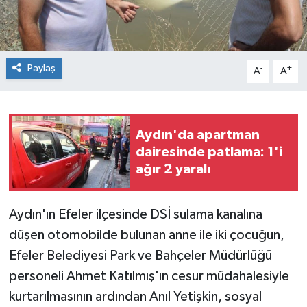
Paylaş
-
+
A
A
Aydın'da apartman
dairesinde patlama: 1'i
ağır 2 yaralı
Aydın'ın Efeler ilçesinde DSİ sulama kanalına
düşen otomobilde bulunan anne ile iki çocuğun,
Efeler Belediyesi Park ve Bahçeler Müdürlüğü
personeli Ahmet Katılmış'ın cesur müdahalesiyle
kurtarılmasının ardından Anıl Yetişkin, sosyal