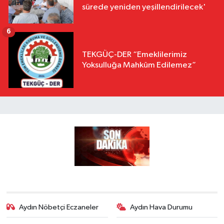
sürede yeniden yeşillendirilecek'
6
TEKGÜÇ-DER “Emeklilerimiz
Yoksulluğa Mahkûm Edilemez”
Aydın Nöbetçi Eczaneler
Aydın Hava Durumu