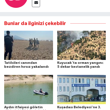
Bunlar da ilginizi çekebilir
Tatilcileri canından
Kuyucak'ta orman yangını:
bezdiren hırsız yakalandı
5 dekar kestanelik yandı
Aydın itfaiyesi göletin
Kuşadası Belediyesi'ne 3.