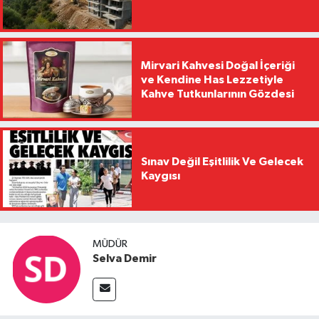
Mirvari Kahvesi Doğal İçeriği
ve Kendine Has Lezzetiyle
Kahve Tutkunlarının Gözdesi
Sınav Değil Eşitlilik Ve Gelecek
Kaygısı
MÜDÜR
Selva Demir