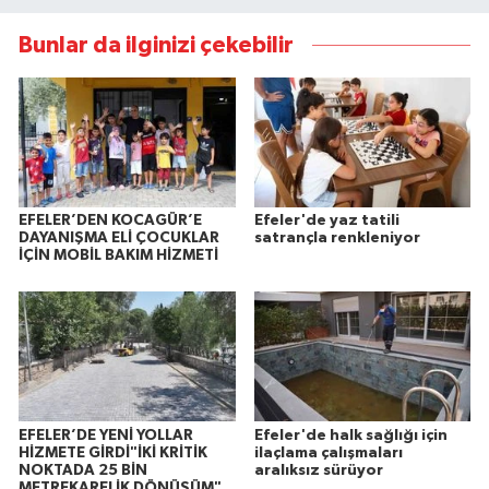
Bunlar da ilginizi çekebilir
EFELER’DEN KOCAGÜR’E
Efeler'de yaz tatili
DAYANIŞMA ELİ ÇOCUKLAR
satrançla renkleniyor
İÇİN MOBİL BAKIM HİZMETİ
EFELER’DE YENİ YOLLAR
Efeler'de halk sağlığı için
HİZMETE GİRDİ"İKİ KRİTİK
ilaçlama çalışmaları
NOKTADA 25 BİN
aralıksız sürüyor
METREKARELİK DÖNÜŞÜM"