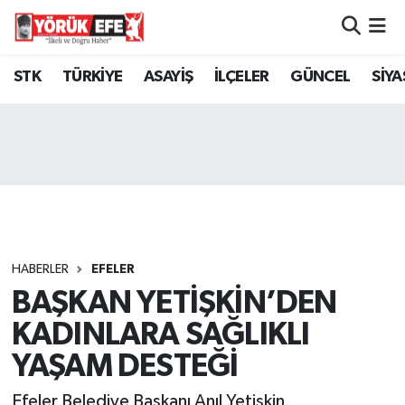
Aydın Nöbetçi Eczaneler
STK
TÜRKİYE
ASAYİŞ
İLÇELER
GÜNCEL
SİYA
Aydın Hava Durumu
AYDIN Namaz Vakitleri
Aydın Trafik Yoğunluk Haritası
Süper Lig Puan Durumu ve Fikstür
HABERLER
EFELER
BAŞKAN YETİŞKİN’DEN
Tüm Manşetler
KADINLARA SAĞLIKLI
Son Dakika Haberleri
YAŞAM DESTEĞİ
Haber Arşivi
Efeler Belediye Başkanı Anıl Yetişkin,