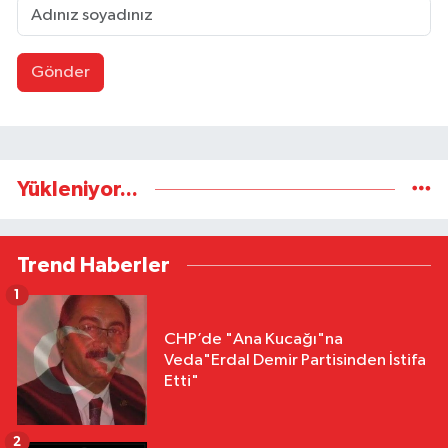
Gönder
Yükleniyor...
Trend Haberler
1
CHP’de "Ana Kucağı"na
Veda"Erdal Demir Partisinden İstifa
Etti"
2