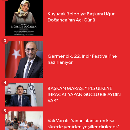
Kuyucak Belediye Başkanı Uğur
Doğanca’nın Acı Günü
3
Germencik, 22. İncir Festivali'ne
hazırlanıyor
4
BAŞKAN MARAŞ: "145 ÜLKEYE
İHRACAT YAPAN GÜÇLÜ BİR AYDIN
VAR"
5
Vali Varol: 'Yanan alanlar en kısa
sürede yeniden yeşillendirilecek'